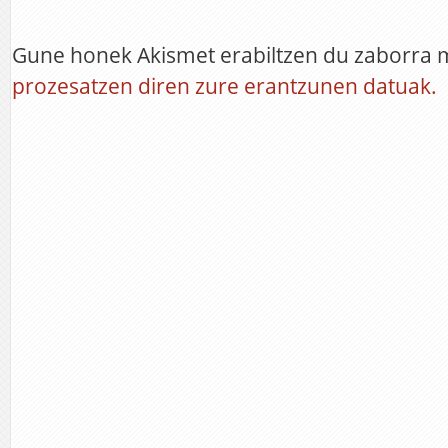
Gune honek Akismet erabiltzen du zaborra 
prozesatzen diren zure erantzunen datuak.