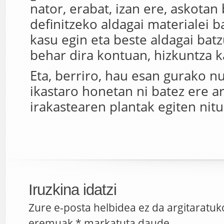
nator, erabat, izan ere, askotan
definitzeko aldagai materialei b
kasu egin eta beste aldagai bat
behar dira kontuan, hizkuntza k
Eta, berriro, hau esan gurako n
ikastaro honetan ni batez ere ar
irakastearen plantak egiten nitu
Iruzkina idatzi
Zure e-posta helbidea ez da argitaratuk
eremuak
*
markatuta daude