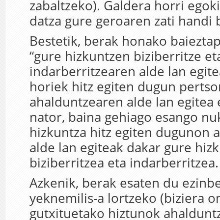
zabaltzeko). Galdera horri egok
datza gure geroaren zati handi b
Bestetik, berak honako baiezta
“gure hizkuntzen biziberritze et
indarberritzearen alde lan egit
horiek hitz egiten dugun perts
ahalduntzearen alde lan egitea 
nator, baina gehiago esango nu
hizkuntza hitz egiten dugunon 
alde lan egiteak dakar gure hiz
biziberritzea eta indarberritzea.
Azkenik, berak esaten du ezinb
yeknemilis-a lortzeko (biziera o
gutxituetako hiztunok ahalduntz