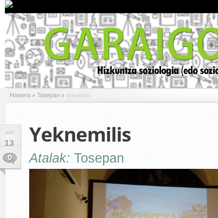
Yeknemilis
Hasiera
»
Tosepan
»
Yeknemilis
ABE
13
Atalak:
Tosepan
0