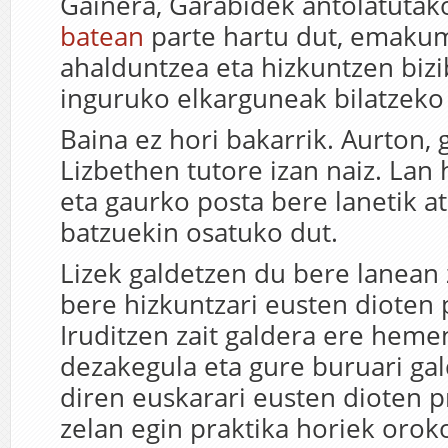
Gainera, Garabidek antolatuta
batean
parte hartu dut, emaku
ahalduntzea eta hizkuntzen bizi
inguruko elkarguneak bilatzeko
Baina ez hori bakarrik. Aurton, 
Lizbethen tutore izan naiz. Lan
eta gaurko posta bere lanetik a
batzuekin osatuko dut.
Lizek galdetzen du bere lanean 
bere hizkuntzari eusten dioten 
Iruditzen zait galdera ere heme
dezakegula eta gure buruari gal
diren euskarari eusten dioten p
zelan egin praktika horiek orok