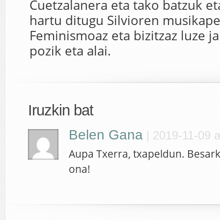
Cuetzalanera eta tako batzuk et
hartu ditugu Silvioren musikap
Feminismoaz eta bizitzaz luze j
pozik eta alai.
Iruzkin bat
Belen Gana
|
2019-11-09 a
Aupa Txerra, txapeldun. Besark
ona!