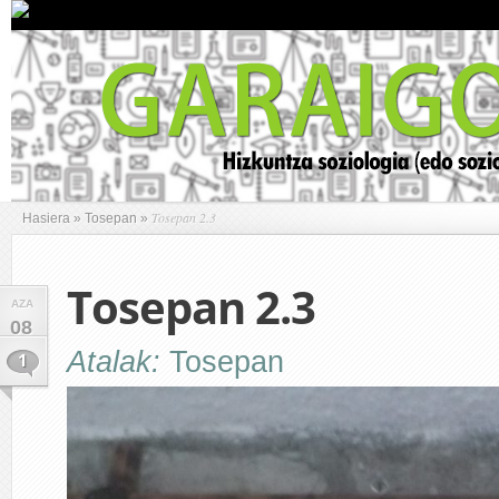
Tosepan 2.3
Hasiera
»
Tosepan
»
Tosepan 2.3
AZA
08
Atalak:
Tosepan
1