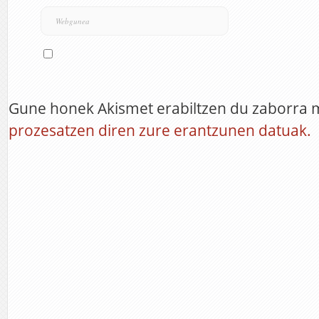
Gune honek Akismet erabiltzen du zaborra 
prozesatzen diren zure erantzunen datuak.