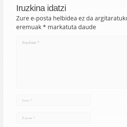
Iruzkina idatzi
Zure e-posta helbidea ez da argitaratuk
eremuak
*
markatuta daude