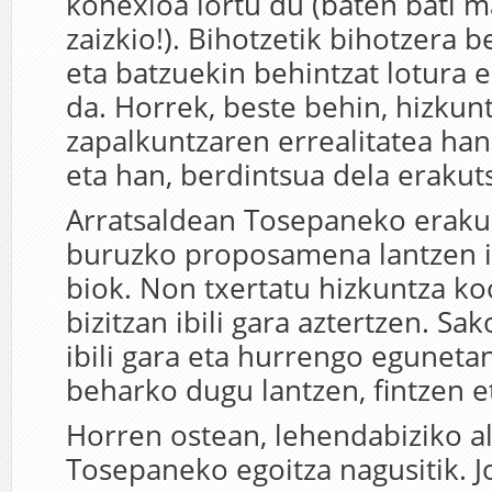
konexioa lortu du (baten bati m
zaizkio!). Bihotzetik bihotzera 
eta batzuekin behintzat lotura 
da. Horrek, beste behin, hizkun
zapalkuntzaren errealitatea ha
eta han, berdintsua dela erakutsi
Arratsaldean Tosepaneko eraku
buruzko proposamena lantzen ibi
biok. Non txertatu hizkuntza k
bizitzan ibili gara aztertzen. S
ibili gara eta hurrengo egunetan
beharko dugu lantzen, fintzen e
Horren ostean, lehendabiziko al
Tosepaneko egoitza nagusitik. J