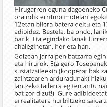
Hirugarren eguna dagoeneko Cu
oraindik erritmo motelari egokit
12etan bilera batera deitu eta 
adibidez. Bestela, ba ondo, lanik
barik. Eta egindako lanak lurre
ahaleginetan, hor eta han.
Goizean jarraipen batzarra egin 
eta hirurok. Eta gero Tosepane
sustatzaileekin (kooperatibak z
zaintzearen arduradunak) hizku
lantzeko tailerra egiten aritu na
bat zor dizut!). Gure adibideetat
errealitatera hurbiltzeko saioa 