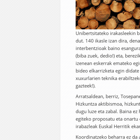
Unibertsitateko irakasleekin 
dut. 140 ikasle izan dira, den
interbentzioak baino esangura
(biba zuek, dedio!) eta, berez
izenean eskerrak emateko egin
bideo elkarrizketa egin didate
xuxurlarien teknika erabiltzek
gazteek!).
Arratsaldean, berriz, Tosepan
Hizkuntza aktibismoa, hizkunt
dugu luze eta zabal. Baina ez
egiteko proposatu eta onartu 
irabazleak Euskal Herritik eka
Koordinatzeko beharra ez da a