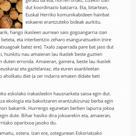
geratu da eta, horren ordez, Lizekin izan
dut koordinazio batzarra. Eta, bitartean,
Euskal Herriko komunikabideen hainbat
eskaerei erantzuteko bideak aurkitu.
barik, hango ikasleen aurrean saio gogoangarria izan
a beteta, eta interbentzio zeharo esanguratsuekin (nire
tsuagoak batez ere). Txalo zaparrada pare bat jaso dut
iki, hunkitu nau amaieran lau ikaslek beste guztien
 duten erronda. Amaieran, gainera, beste lau ikaslek
 euskaraz eta gaztelaniaz, eta euren asanbleetan
o aholkatu diet (a zer indarra ematen didate beti
eko eskolako irakasleekin hausnarketa saioa egin dut.
za ekologia eta bakoitzaren erantzukizunaz berba egin
 hori bakarrik. Hurrengo egunetan berben lapurra jokoa
egin dute. Bihar hasiko dira jokoarekin eta, amaieran,
rritako oparitxoa jasoko du.
maitu, ostera. Izan ere, ostegunean Eskoriatzako