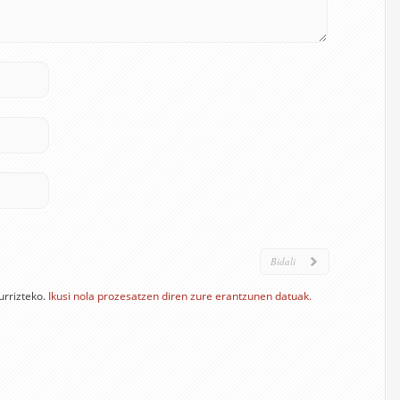
urrizteko.
Ikusi nola prozesatzen diren zure erantzunen datuak.