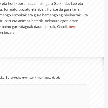
eta hori koordinatzen ibili gara Gatxi, Liz, Leo eta
u, formatu, xaxatu eta abar. Horixe da gure lana
emengo erronkak eta gure hemengo eginbeharrak. Eta
xiri-txiri eta animoz beterik, nekatuta egon arren
az baino garestiagoak daude birrak, Gatxik
bere
n bezala.
uko.
Beharrezko eremuak
*
markatuta daude