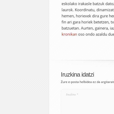
eskolako irakasle batzuk datoz 
laurok. Koordinatu, dinamizat
hemen, horiexek dira gure h
fin ari gara horiek betetzen, t
batzuetan. Aurten, gainera, i
kronikan
oso ondo azaldu due
Iruzkina idatzi
Zure e-posta helbidea ez da argitarat