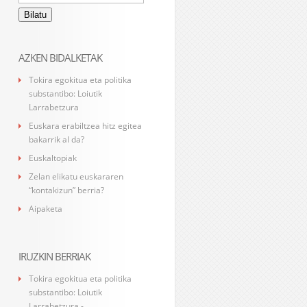
AZKEN BIDALKETAK
Tokira egokitua eta politika
substantibo: Loiutik
Larrabetzura
Euskara erabiltzea hitz egitea
bakarrik al da?
Euskaltopiak
Zelan elikatu euskararen
“kontakizun” berria?
Aipaketa
IRUZKIN BERRIAK
Tokira egokitua eta politika
substantibo: Loiutik
Larrabetzura -