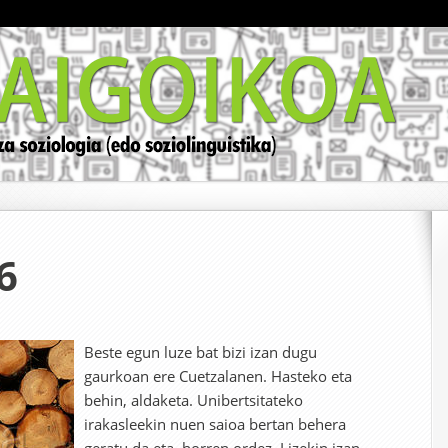
6
Beste egun luze bat bizi izan dugu
gaurkoan ere Cuetzalanen. Hasteko eta
behin, aldaketa. Unibertsitateko
irakasleekin nuen saioa bertan behera