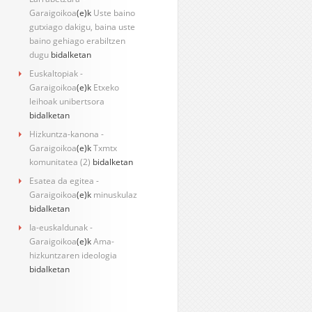
Garaigoikoa
(e)k
Uste baino
gutxiago dakigu, baina uste
baino gehiago erabiltzen
dugu
bidalketan
Euskaltopiak -
Garaigoikoa
(e)k
Etxeko
leihoak unibertsora
bidalketan
Hizkuntza-kanona -
Garaigoikoa
(e)k
Txmtx
komunitatea (2)
bidalketan
Esatea da egitea -
Garaigoikoa
(e)k
minuskulaz
bidalketan
Ia-euskaldunak -
Garaigoikoa
(e)k
Ama-
hizkuntzaren ideologia
bidalketan