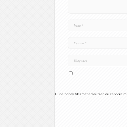
Gune honek Akismet erabiltzen du zaborra m