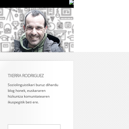
TXERRA RODRIGUEZ
Soziolinguistikari buruz dihardu
blog honek, euskararen
hizkuntza komunitatearen
ikuspegitik beti ere.
Bilatu: