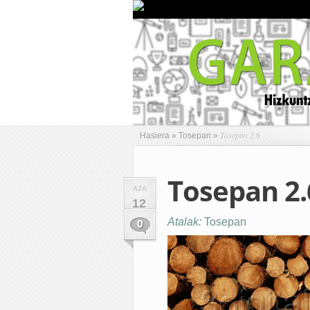
Tosepan 2.6
Hasiera
»
Tosepan
»
Tosepan 2.
AZA
12
Atalak:
Tosepan
0