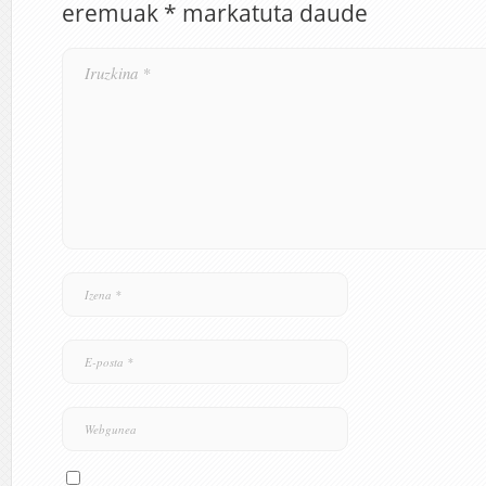
eremuak
*
markatuta daude