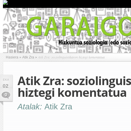
Atik Zra: soziolinguistikaren hiztegi komentatua
Hasiera
»
Atik Zra
»
Atik Zra: soziolingui
EKA
02
hiztegi komentatua
0
Atalak:
Atik Zra