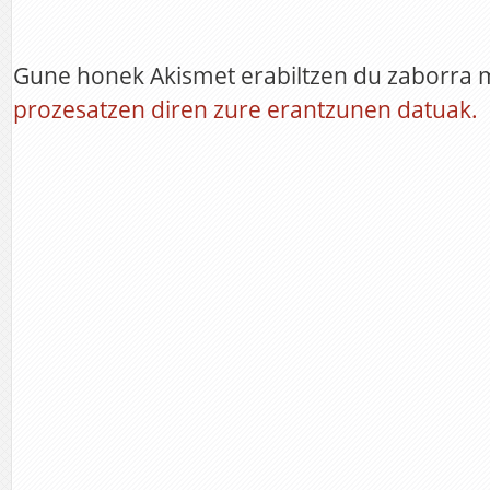
Gune honek Akismet erabiltzen du zaborra 
prozesatzen diren zure erantzunen datuak.