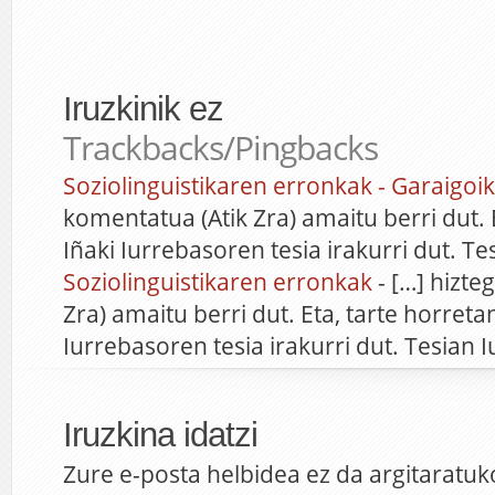
Iruzkinik ez
Trackbacks/Pingbacks
Soziolinguistikaren erronkak - Garaigoi
komentatua (Atik Zra) amaitu berri dut. 
Iñaki Iurrebasoren tesia irakurri dut. T
Soziolinguistikaren erronkak
- […] hizte
Zra) amaitu berri dut. Eta, tarte horretan
Iurrebasoren tesia irakurri dut. Tesian 
Iruzkina idatzi
Zure e-posta helbidea ez da argitaratuk