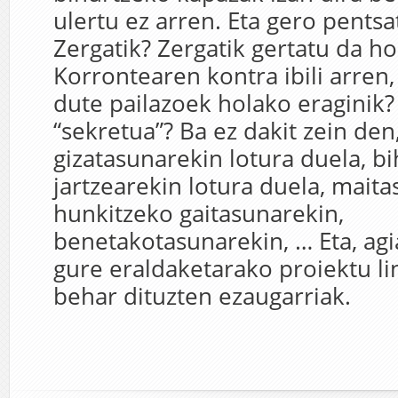
ulertu ez arren. Eta gero pents
Zergatik? Zergatik gertatu da ho
Korrontearen kontra ibili arren,
dute pailazoek holako eraginik?
“sekretua”? Ba ez dakit zein den
gizatasunarekin lotura duela, b
jartzearekin lotura duela, mait
hunkitzeko gaitasunarekin,
benetakotasunarekin, … Eta, agi
gure eraldaketarako proiektu li
behar dituzten ezaugarriak.