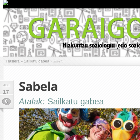
Sabela
Hasiera
»
Sailkatu gabea
»
Sabela
ABE
17
Atalak:
Sailkatu gabea
0