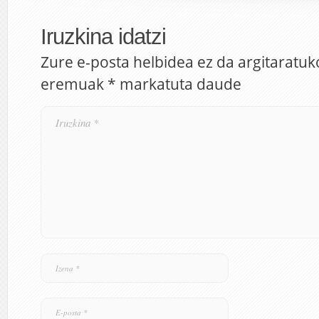
Iruzkina idatzi
Zure e-posta helbidea ez da argitaratuk
eremuak
*
markatuta daude