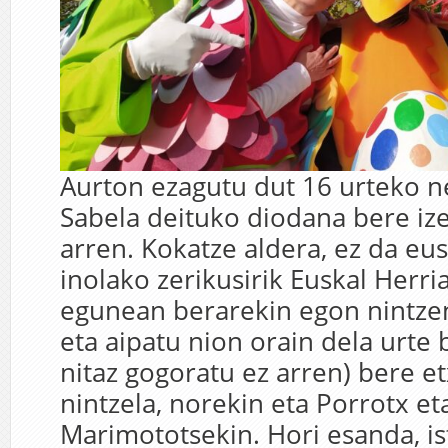
Aurton ezagutu dut 16 urteko ne
Sabela deituko diodana bere ize
arren. Kokatze aldera, ez da eu
inolako zerikusirik Euskal Herri
egunean berarekin egon nintze
eta aipatu nion orain dela urte 
nitaz gogoratu ez arren) bere e
nintzela, norekin eta Porrotx et
Marimototsekin. Hori esanda, is