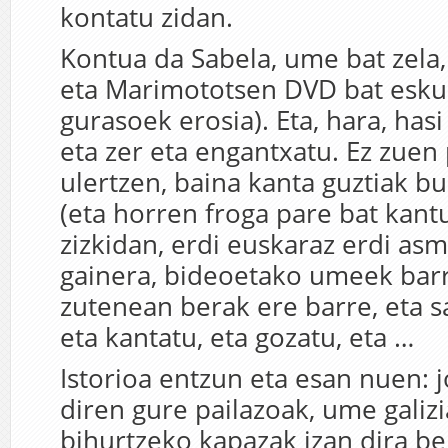
kontatu zidan.
Kontua da Sabela, ume bat zela, 
eta Marimototsen DVD bat eskur
gurasoek erosia). Eta, hara, hasi
eta zer eta engantxatu. Ez zuen 
ulertzen, baina kanta guztiak bu
(eta horren froga pare bat kant
zizkidan, erdi euskaraz erdi asma
gainera, bideoetako umeek barr
zutenean berak ere barre, eta sa
eta kantatu, eta gozatu, eta …
Istorioa entzun eta esan nuen: j
diren gure pailazoak, ume galizi
bihurtzeko kapazak izan dira be