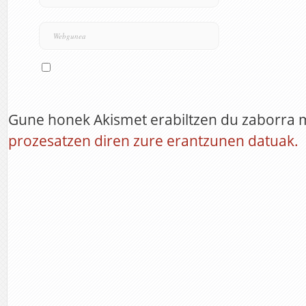
Gune honek Akismet erabiltzen du zaborra 
prozesatzen diren zure erantzunen datuak.