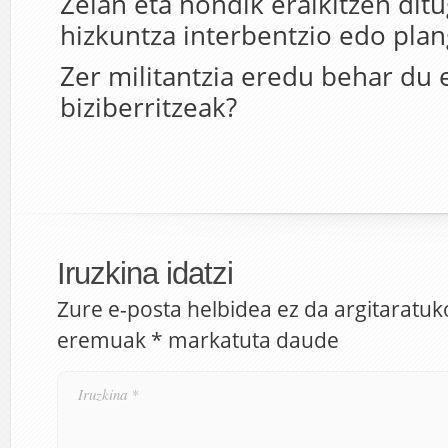
Zelan eta nondik eraikitzen dit
hizkuntza interbentzio edo plan
Zer militantzia eredu behar du
biziberritzeak?
Iruzkina idatzi
Zure e-posta helbidea ez da argitaratuk
eremuak
*
markatuta daude