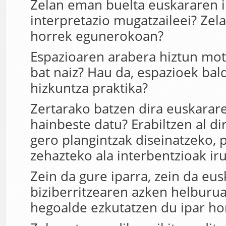
Zelan eman buelta euskararen 
interpretazio mugatzaileei? Zel
horrek egunerokoan?
Espazioaren arabera hiztun mot
bat naiz? Hau da, espazioek bal
hizkuntza praktika?
Zertarako batzen dira euskarar
hainbeste datu? Erabiltzen al di
gero plangintzak diseinatzeko, p
zehazteko ala interbentzioak ir
Zein da gure iparra, zein da eu
biziberritzearen azken helburua
hegoalde ezkutatzen du ipar ho