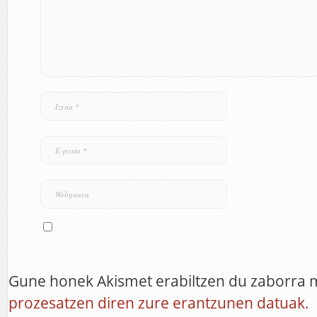
Gune honek Akismet erabiltzen du zaborra 
prozesatzen diren zure erantzunen datuak.