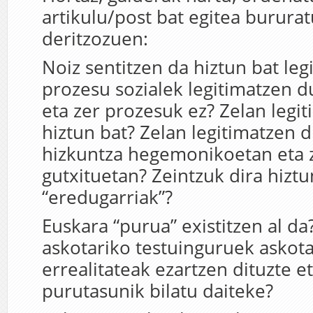
artikulu/post bat egitea bururatu
deritzozuen:
Noiz sentitzen da hiztun bat leg
prozesu sozialek legitimatzen d
eta zer prozesuk ez? Zelan legi
hiztun bat? Zelan legitimatzen d
hizkuntza hegemonikoetan eta z
gutxituetan? Zeintzuk dira hiztu
“eredugarriak”?
Euskara “purua” existitzen al d
askotariko testuinguruek askota
errealitateak ezartzen dituzte e
purutasunik bilatu daiteke?