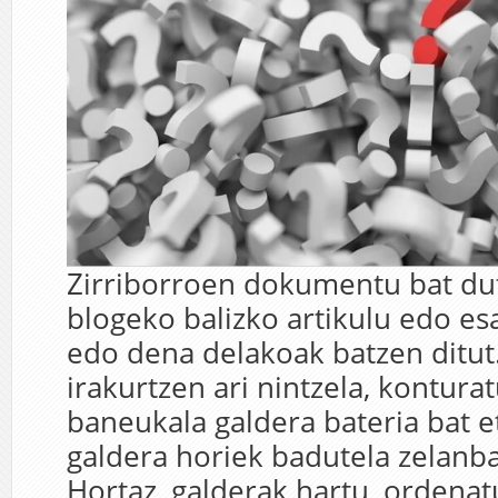
Zirriborroen dokumentu bat dut
blogeko balizko artikulu edo esa
edo dena delakoak batzen ditut
irakurtzen ari nintzela, kontura
baneukala galdera bateria bat et
galdera horiek badutela zelanba
Hortaz, galderak hartu, ordenat