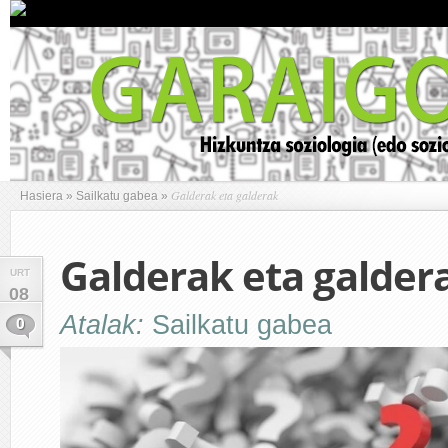
Galderak eta galderak
Hasiera
»
Sailkatu gabea
»
Galderak eta galder
URT
08
Atalak:
Sailkatu gabea
0