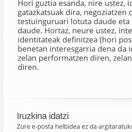
Hori guztia esanda, nire ustez, i
gatazkatsuak dira, negoziatzen d
testuinguruari lotuta daude eta 
daude. Hortaz, neure ustez, inte
identitateak definitzea (hori posi
benetan interesgarria dena da i
zelan performatzen diren, zelan
diren.
Iruzkina idatzi
Zure e-posta helbidea ez da argitaratuk