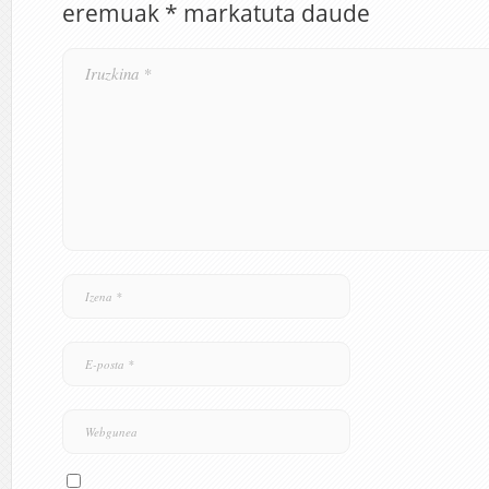
eremuak
*
markatuta daude