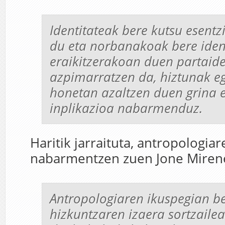
Identitateak bere kutsu esentzi
du eta norbanakoak bere iden
eraikitzerakoan duen partaid
azpimarratzen da, hiztunak e
honetan azaltzen duen grina 
inplikazioa nabarmenduz.
Haritik jarraituta, antropologia
nabarmentzen zuen Jone Miren
Antropologiaren ikuspegian b
hizkuntzaren izaera sortzaile