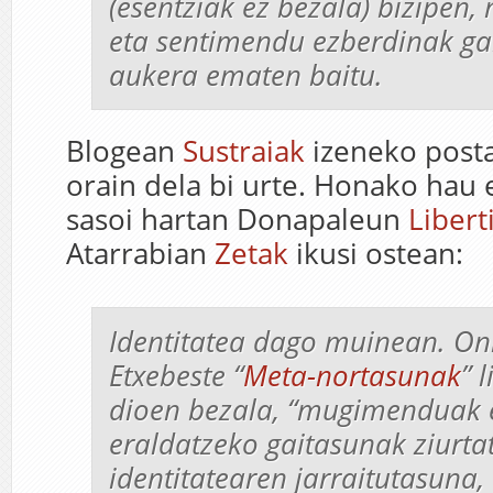
(esentziak ez bezala) bizipen, 
eta sentimendu ezberdinak ga
aukera ematen baitu.
Blogean
Sustraiak
izeneko posta
orain dela bi urte. Honako hau
sasoi hartan Donapaleun
Liber
Atarrabian
Zetak
ikusi ostean:
Identitatea dago muinean. On
Etxebeste “
Meta-nortasunak
” 
dioen bezala, “mugimenduak 
eraldatzeko gaitasunak ziurta
identitatearen jarraitutasuna,