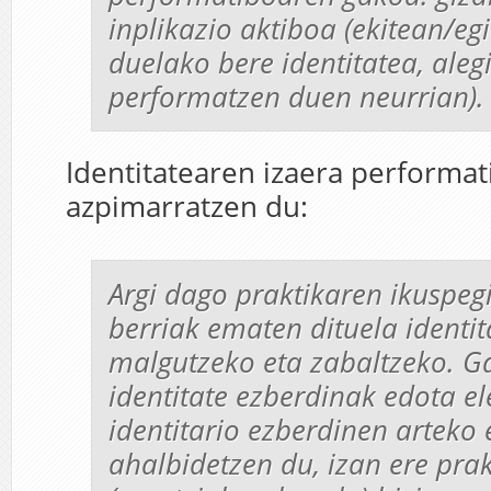
inplikazio aktiboa (ekitean/eg
duelako bere identitatea, aleg
performatzen duen neurrian).
Identitatearen izaera performa
azpimarratzen du:
Argi dago praktikaren ikuspeg
berriak ematen dituela identit
malgutzeko eta zabaltzeko. G
identitate ezberdinak edota e
identitario ezberdinen arteko 
ahalbidetzen du, izan ere pra