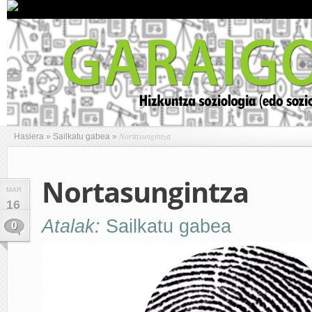
Nortasungintza
Hasiera
»
Sailkatu gabea
»
Nortasungintza
MAR
16
Atalak:
Sailkatu gabea
0