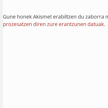
Gune honek Akismet erabiltzen du zaborra 
prozesatzen diren zure erantzunen datuak.