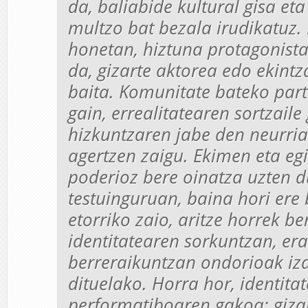
da, baliabide kultural gisa eta
multzo bat bezala irudikatuz
honetan, hiztuna protagonista
da, gizarte aktorea edo ekintz
baita. Komunitate bateko part
gain, errealitatearen sortzaile
hizkuntzaren jabe den neurri
agertzen zaigu. Ekimen eta eg
poderioz bere oinatza uzten d
testuinguruan, baina hori ere
etorriko zaio, aritze horrek be
identitatearen sorkuntzan, er
berreraikuntzan ondorioak iz
dituelako. Horra hor, identitat
performatiboaren gakoa: giz