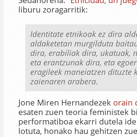
Sedanorena.
“Etnicidad, un jue
liburu zoragarritik:
Identitate etnikoak ez dira al
aldaketetan murgilduta baitau
dira, erabiliak dira, ukatuak,
eta erantzunak dira, eta egoer
eragileek maneiatzen dituzte
zaienaren arabera.
Jone Miren Hernandezek
orain 
esaten zuen teoria feministek b
performatiboa ekarri dutela iden
lotuta, honako hau gehitzen zue