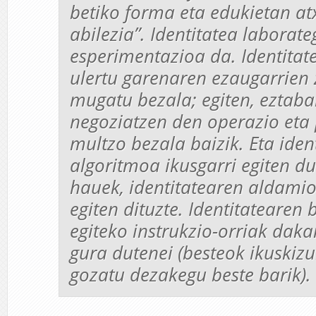
betiko forma eta edukietan at
abilezia”. Identitatea laborate
esperimentazioa da. Identitat
ulertu garenaren ezaugarrien
mugatu bezala; egiten, eztaba
negoziatzen den operazio eta 
multzo bezala baizik. Eta iden
algoritmoa ikusgarri egiten d
hauek, identitatearen aldamio
egiten dituzte. Identitatearen 
egiteko instrukzio-orriak daka
gura dutenei (besteok ikuskiz
gozatu dezakegu beste barik).