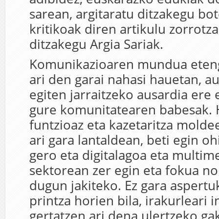
sarean, argitaratu ditzakegu b
kritikoak diren artikulu zorrotz
ditzakegu Argia Sariak.
Komunikazioaren mundua eteng
ari den garai nahasi hauetan, 
egiten jarraitzeko ausardia ere
gure komunitatearen babesak. 
funtzioaz eta kazetaritza molde
ari gara lantaldean, beti egin o
gero eta digitalagoa eta multi
sektorean zer egin eta fokua no
dugun jakiteko. Ez gara aspertu
printza horien bila, irakurleari 
gertatzen ari dena ulertzeko g