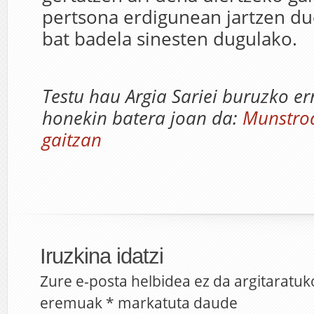
pertsona erdigunean jartzen du
bat badela sinesten dugulako.
Testu hau Argia Sariei buruzko er
honekin batera joan da:
Munstroa
gaitzan
Iruzkina idatzi
Zure e-posta helbidea ez da argitaratuk
eremuak
*
markatuta daude