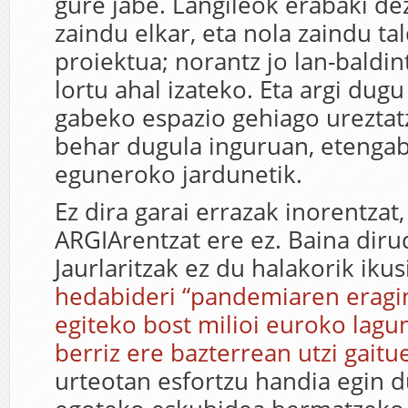
gure jabe. Langileok erabaki d
zaindu elkar, eta nola zaindu ta
proiektua; norantz jo lan-baldi
lortu ahal izateko. Eta argi dug
gabeko espazio gehiago ureztatz
behar dugula inguruan, etengab
eguneroko jardunetik.
Ez dira garai errazak inorentzat,
ARGIArentzat ere ez. Baina diru
Jaurlaritzak ez du halakorik ikus
hedabideri “pandemiaren eragin
egiteko bost milioi euroko lagu
berriz ere bazterrean utzi gait
urteotan esfortzu handia egin 