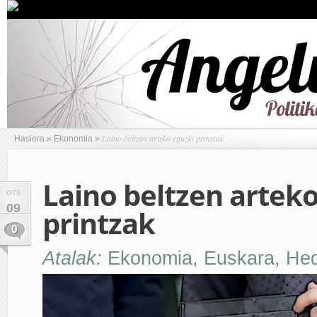
Laino beltzen arteko eguzki printzak
Hasiera
»
Ekonomia
»
Laino beltzen artek
OTS
09
printzak
0
Atalak:
Ekonomia
,
Euskara
,
Hed