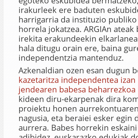
egoteko eskubidea bermatzeko,
irakurleek ere baduten eskubid
harrigarria da instituzio publiko
horrela jokatzea. ARGIAn ateak 
irekita erakundeekin elkarlanea
hala ditugu orain ere, baina gur
independentzia mantenduz.
Azkenaldian ozen esan dugun b
kazetaritza independentea izan 
jendearen babesa beharrezkoa
kideen diru-ekarpenak dira ko
proiektu honen aurrekontuaren
nagusia, eta beraiei esker egin
aurrera. Babes horrekin eskaini
adibidez, euskarazko edukiak do