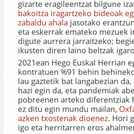
gizarte eragileentzat bilgune iz
bakoitza iragartzeko bideoak e
zabaldu ahala
jasotako erantzun
eta eskerrak emateko mezuek 
digute aurrera jarraitzeko; begi
ikusten diren laino beltzak igar
2021ean Hego Euskal Herrian e
kontratuen %91 behin behinekoa
lau gaztetik bat langabezian da,
hazi egin da, eta pandemiak ab
pobreenen arteko diferentziak 
ez ditu egin mundu mailan,
Oxf
azken txostenak dioenez
. Hori 
igo eta herritarren eros ahalme