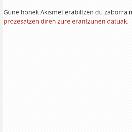
Gune honek Akismet erabiltzen du zaborra 
prozesatzen diren zure erantzunen datuak.