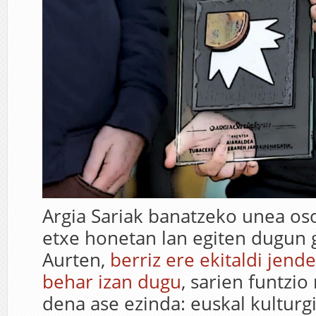
Argia Sariak banatzeko unea os
etxe honetan lan egiten dugun g
Aurten,
berriz ere ekitaldi jend
behar izan dugu
, sarien funtzio
dena ase ezinda: euskal kulturg