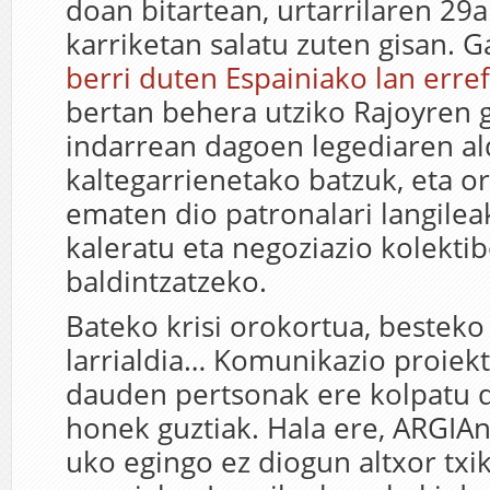
doan bitartean, urtarrilaren 29
karriketan salatu zuten gisan. G
berri duten Espainiako lan err
bertan behera utziko Rajoyren g
indarrean dagoen legediaren al
kaltegarrienetako batzuk, eta o
ematen dio patronalari langile
kaleratu eta negoziazio kolekti
baldintzatzeko.
Bateko krisi orokortua, bestek
larrialdia… Komunikazio proiek
dauden pertsonak ere kolpatu d
honek guztiak. Hala ere, ARGIA
uko egingo ez diogun altxor txik