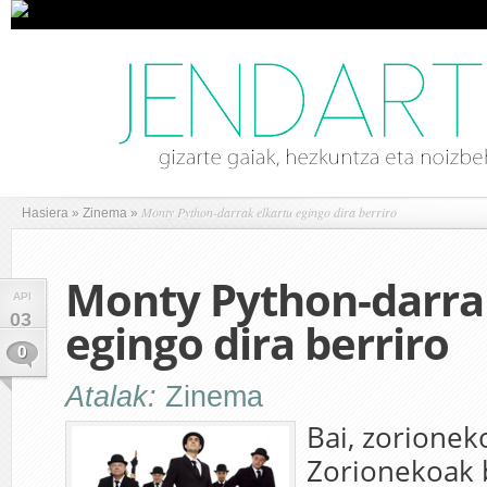
Monty Python-darrak elkartu egingo dira berriro
Hasiera
»
Zinema
»
Monty Python-darra
API
03
egingo dira berriro
0
Atalak:
Zinema
Bai, zorionek
Zorionekoak 