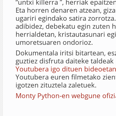
“untxi killerra ”, herriak epait
Eta horren denaren atzean, giza
ugariri egindako satira zorrotza
adibidez, debekatu egin zuten 
herrialdetan, kristautasunari eg
umoretsuaren ondorioz.
Dokumentala iritsi bitartean, e
guztiez disfruta daiteke taldeak
Youtubera igo dituen bideoeta
Youtubera euren filmetako zien
igotzen zituztela zaletuek.
Monty Python-en webgune ofizi