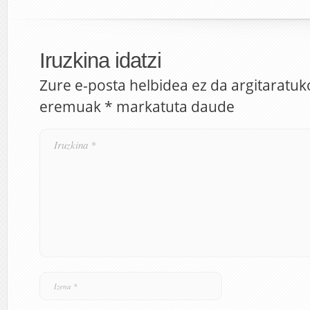
Iruzkina idatzi
Zure e-posta helbidea ez da argitaratuk
eremuak
*
markatuta daude