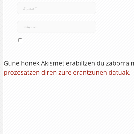
Gune honek Akismet erabiltzen du zaborra 
prozesatzen diren zure erantzunen datuak.