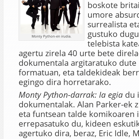
boskote brita
umore absurd
surrealista e
gustuko dugu
Monty Python-en irudia.
telebista kat
agertu zirela 40 urte bete direla
dokumentala argitaratuko dute 
formatuan, eta taldekideak berr
egingo dira horretarako.
Monty Python-darrak: Ia egia
du 
dokumentalak. Alan Parker-ek 
eta funtsean talde komikoaren i
errepasatuko du, kideen eskutik
agertuko dira, beraz, Eric Idle, M