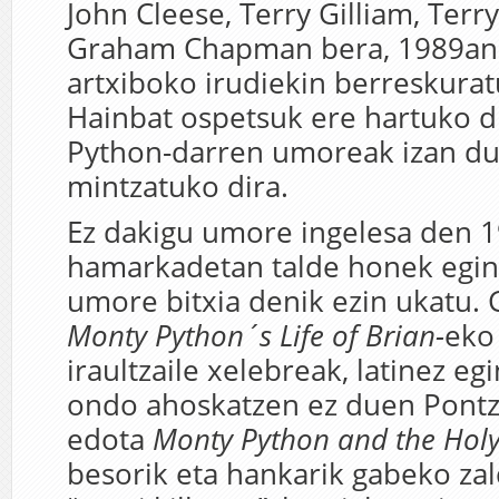
John Cleese, Terry Gilliam, Terr
Graham Chapman bera, 1989an 
artxiboko irudiekin berreskurat
Hainbat ospetsuk ere hartuko d
Python-darren umoreak izan du
mintzatuko dira.
Ez dakigu umore ingelesa den 1
hamarkadetan talde honek egin
umore bitxia denik ezin ukatu.
Monty Python´s Life of Brian-
eko
iraultzaile xelebreak, latinez eg
ondo ahoskatzen ez duen Pontz
edota
Monty Python and the Holy
besorik eta hankarik gabeko zal