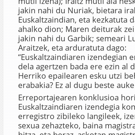
mutil izena); Iraitz mutil ala nes
jakin nahi du Nuriak, bietara ira
Euskaltzaindian, eta kezkatuta d
ahalko dion; Maren deiturak ze
jakin nahi du Garbik; semeari Lu
Araitzek, eta arduratuta dago:
“Euskaltzaindiaren izendegian
dela agertzen bada ere ezin al d
Herriko epailearen esku utzi be
erabakia? Ez al dugu beste auke
Erreportajearen konklusioa hori
Euskaltzaindiaren izendegia kon
erregistro zibileko langileek, iz
sexua zehazteko, baina magistr
hitza, eta beraz, askotan magist