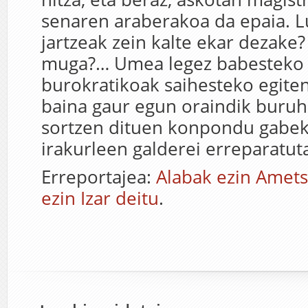
senaren araberakoa da epaia. Lu
jartzeak zein kalte ekar dezake
muga?… Umea legez babesteko
burokratikoak saihesteko egite
baina gaur egun oraindik buruh
sortzen dituen konpondu gabek
irakurleen galderei erreparatut
Erreportajea:
Alabak ezin Amets
ezin Izar deitu
.