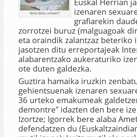
Euskal Herrian j
izenaren sexuare
Nola deitu umeari?
grafiarekin daud
zorrotzei buruz (malguagoak dir
eta oraindik zalantzaz beteriko 
jasotzen ditu erreportajeak Int
alabarentzako aukeraturiko izen
ote duten galdezka.
Guztira hamaika iruzkin zenbatu
gehientsuenak izenaren sexuare
36 urteko emakumeak galdetzen
demontre” idazten den bere izen
Izortze; Igorrek bere alaba Ame
defendatzen du (Euskaltzaindia