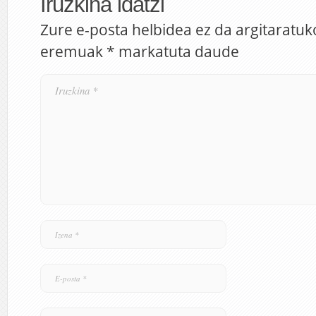
Iruzkina idatzi
Zure e-posta helbidea ez da argitaratuk
eremuak
*
markatuta daude