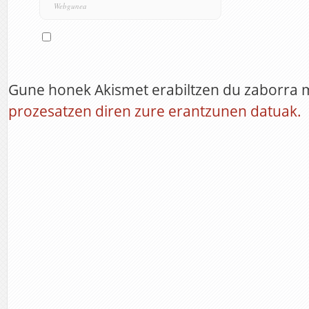
Gune honek Akismet erabiltzen du zaborra 
prozesatzen diren zure erantzunen datuak.