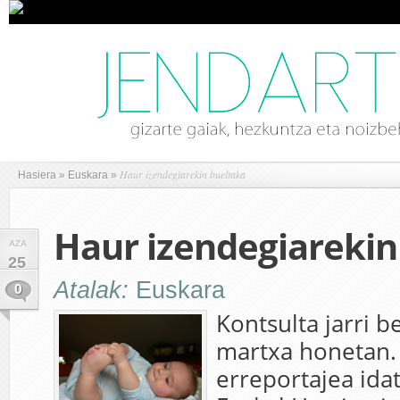
Haur izendegiarekin bueltaka
Hasiera
»
Euskara
»
Haur izendegiarekin
AZA
25
Atalak:
Euskara
0
Kontsulta jarri 
martxa honetan.
erreportajea ida