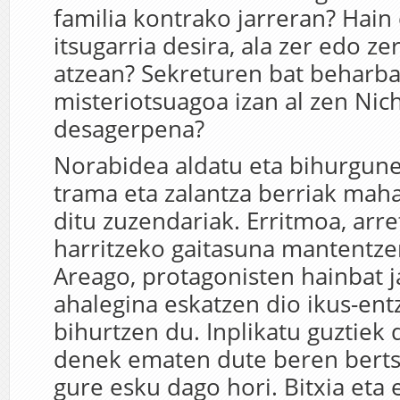
familia kontrako jarreran? Hain
itsugarria desira, ala zer edo z
atzean? Sekreturen bat beharba
misteriotsuagoa izan al zen Nic
desagerpena?
Norabidea aldatu eta bihurgune
trama eta zalantza berriak mah
ditu zuzendariak. Erritmoa, arre
harritzeko gaitasuna mantentze
Areago, protagonisten hainbat j
ahalegina eskatzen dio ikus-entz
bihurtzen du. Inplikatu guztiek 
denek ematen dute beren bertsio
gure esku dago hori. Bitxia eta