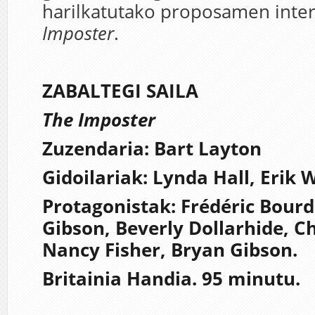
harilkatutako proposamen inte
Imposter
.
ZABALTEGI SAILA
The Imposter
Zuzendaria: Bart Layton
Gidoilariak: Lynda Hall, Erik 
Protagonistak: Frédéric Bourd
Gibson, Beverly Dollarhide, Ch
Nancy Fisher, Bryan Gibson.
Britainia Handia. 95 minutu.