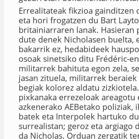
Errealitateak fikzioa gainditzen
eta hori frogatzen du Bart Layt
britainiarraren lanak. Hasieran
dute denek Nicholasen buelta, e
bakarrik ez, hedabideek hauspot
osoak sinetsiko ditu Frédéric-e
militarrek bahituta egon zela, 
jasan zituela, militarrek beraiek 
begiak kolorez aldatu zizkiotel
pixkanaka errezeloak areagotu e
azkenerako AEBetako poliziak, i
batek eta Interpolek hartuko du
surrealistan; geroz eta argiago 
da Nicholas. Orduan zergatik t