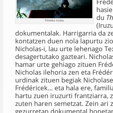
Frédé
hasie
du
Th
Filmeko irudia.
(Iruzu
dokumentalak. Harrigarria da ze
kontatzen duen nola lapurtu zi
Nicholas-i, lau urte lehenago T
desagertutako gazteari. Nichol
hamar urte gehiago zituen Frédé
Nicholas ilehoria zen eta Frédér
urdinak zituen begiak Nicholas
Frédéricek… eta hala ere, famil
hartu zuen iruzurti frantziarra, 
zuten haren semetzat. Zein ari z
gezurretan dokumental honeta