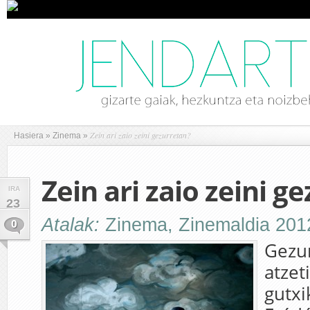
Zein ari zaio zeini gezurretan?
Hasiera
»
Zinema
»
Zein ari zaio zeini g
IRA
23
Atalak:
Zinema
,
Zinemaldia 201
0
Gezu
atzet
gutxi