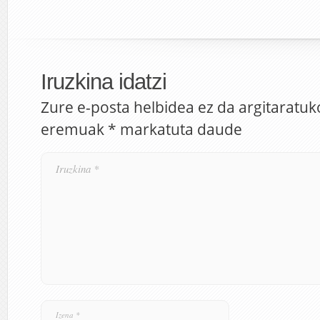
Iruzkina idatzi
Zure e-posta helbidea ez da argitaratuk
eremuak
*
markatuta daude