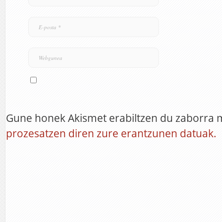
Gune honek Akismet erabiltzen du zaborra 
prozesatzen diren zure erantzunen datuak.