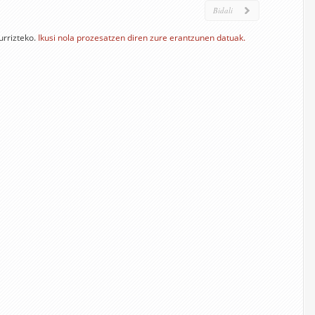
urrizteko.
Ikusi nola prozesatzen diren zure erantzunen datuak.