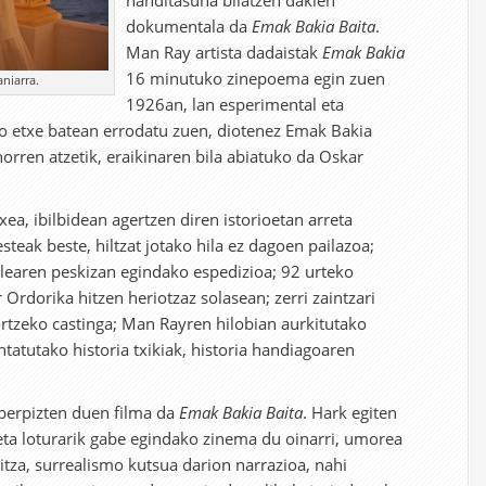
handitasuna bilatzen dakien
dokumentala da
Emak Bakia Baita
.
Man Ray artista dadaistak
Emak Bakia
16 minutuko zinepoema egin zuen
niarra.
1926an, lan esperimental eta
uko etxe batean errodatu zuen, diotenez Emak Bakia
orren atzetik, eraikinaren bila abiatuko da Oskar
xea, ibilbidean agertzen diren istorioetan arreta
esteak beste, hiltzat jotako hila ez dagoen pailazoa;
ilearen peskizan egindako espedizioa; 92 urteko
Ordorika hitzen heriotzaz solasean; zerri zaintzari
ortzeko castinga; Man Rayren hilobian aurkitutako
atutako historia txikiak, historia handiagoaren
berpizten duen filma da
Emak Bakia Baita
. Hark egiten
a loturarik gabe egindako zinema du oinarri, umorea
itza, surrealismo kutsua darion narrazioa, nahi