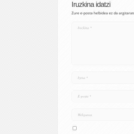
Iruzkina idatzi
Zure e-posta helbidea ez da argitarat