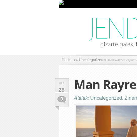
Man Rayren espiritu
Hasiera
»
Uncategorized
»
Man Rayren
IRA
28
Atalak:
Uncategorized
,
Zine
0