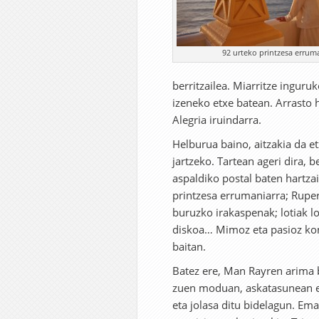
92 urteko printzesa erruma
berritzailea. Miarritze ingur
izeneko etxe batean. Arrasto h
Alegria iruindarra.
Helburua baino, aitzakia da et
jartzeko. Tartean ageri dira, b
aspaldiko postal baten hartza
printzesa errumaniarra; Ruper 
buruzko irakaspenak; lotiak l
diskoa… Mimoz eta pasioz kont
baitan.
Batez ere, Man Rayren arima 
zuen moduan, askatasunean et
eta jolasa ditu bidelagun. Ema