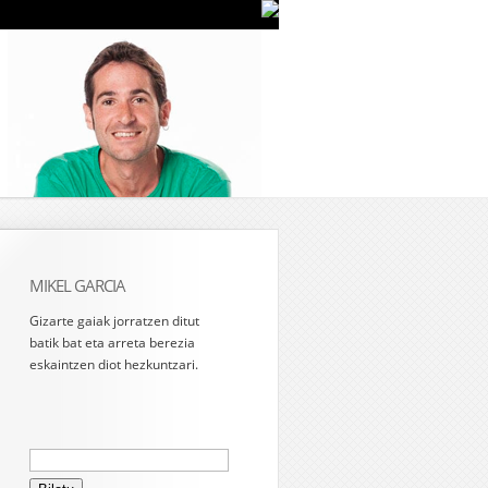
MIKEL GARCIA
Gizarte gaiak jorratzen ditut
batik bat eta arreta berezia
eskaintzen diot hezkuntzari.
Bilatu: