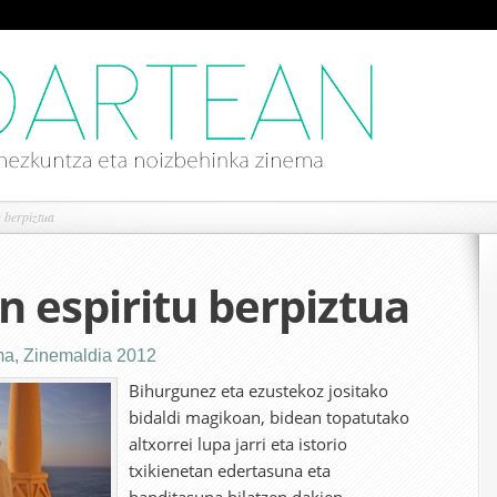
 berpiztua
 espiritu berpiztua
ma
,
Zinemaldia 2012
Bihurgunez eta ezustekoz jositako
bidaldi magikoan, bidean topatutako
altxorrei lupa jarri eta istorio
txikienetan edertasuna eta