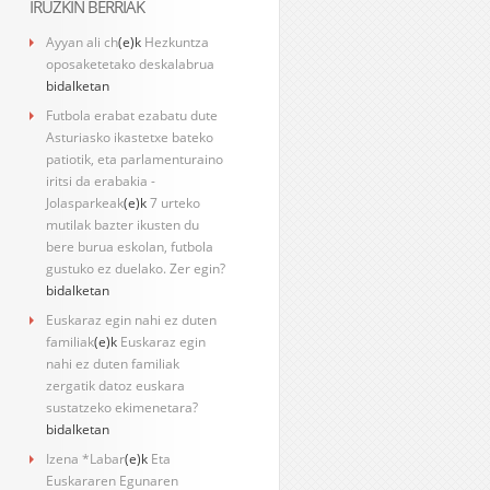
IRUZKIN BERRIAK
Ayyan ali ch
(e)k
Hezkuntza
oposaketetako deskalabrua
bidalketan
Futbola erabat ezabatu dute
Asturiasko ikastetxe bateko
patiotik, eta parlamenturaino
iritsi da erabakia -
Jolasparkeak
(e)k
7 urteko
mutilak bazter ikusten du
bere burua eskolan, futbola
gustuko ez duelako. Zer egin?
bidalketan
Euskaraz egin nahi ez duten
familiak
(e)k
Euskaraz egin
nahi ez duten familiak
zergatik datoz euskara
sustatzeko ekimenetara?
bidalketan
Izena *Labar
(e)k
Eta
Euskararen Egunaren