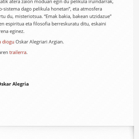
etatik atera zaion moduan egin du pelikula iruindarrak,
bio-sistema dago pelikula honetan”, eta atmosfera
ortu du, misteriotsua. “Emak bakia, bakean utzidazue”
 espiritua eta filosofia berreskuratu ditu, eskaini
rena eginez.
n diogu
Oskar Alegriari Argian.
aren
trailerra
.
Oskar Alegria