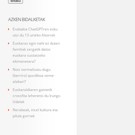
AZKEN BIDALKETAK
Erabakia ChatGPTren esku
utzi du 13 urteko Aitorrek
Euskaraz egin nahi ez duten
familiak zergatik datoz
euskara sustatzeko
ekimenetara?
Noiz normalizatu dugu
(berriro) ipurdikoa seme-
alabari?
Euskaraldiaren gainetik
crossfita lehenetsi du Irungo
Udalak
Nerabeak, incel kultura eta
pilula gorriak