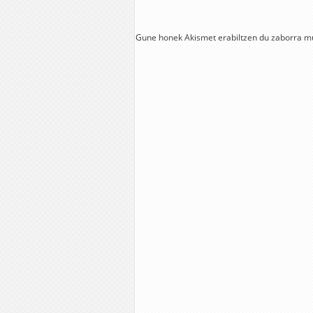
Gune honek Akismet erabiltzen du zaborra m