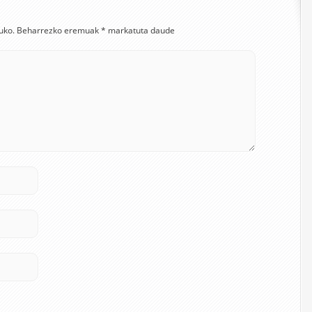
uko.
Beharrezko eremuak
*
markatuta daude