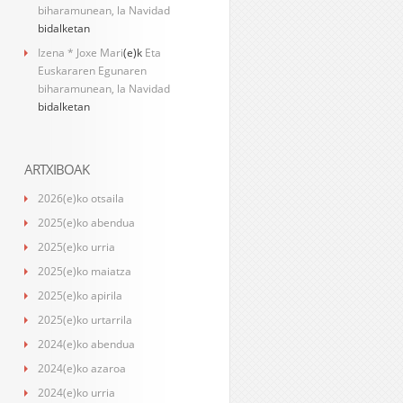
biharamunean, la Navidad
bidalketan
Izena * Joxe Mari
(e)k
Eta
Euskararen Egunaren
biharamunean, la Navidad
bidalketan
ARTXIBOAK
2026(e)ko otsaila
2025(e)ko abendua
2025(e)ko urria
2025(e)ko maiatza
2025(e)ko apirila
2025(e)ko urtarrila
2024(e)ko abendua
2024(e)ko azaroa
2024(e)ko urria