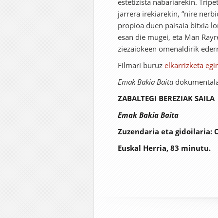
estetizista nabariarekin. Trip
jarrera irekiarekin, “nire ner
propioa duen paisaia bitxia l
esan die mugei, eta Man Rayren
ziezaiokeen omenaldirik eder
Filmari buruz
elkarrizketa egi
Emak Bakia Baita
dokumental
ZABALTEGI BEREZIAK SAILA
Emak Bakia Baita
Zuzendaria eta gidoilaria: 
Euskal Herria, 83 minutu.