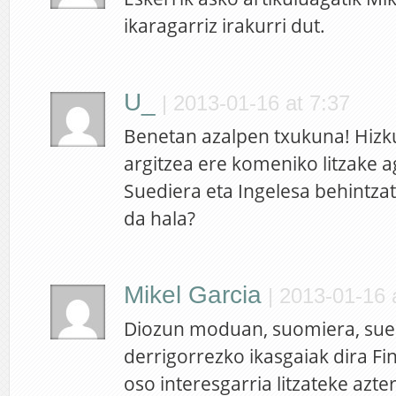
ikaragarriz irakurri dut.
U_
|
2013-01-16 at 7:37
Benetan azalpen txukuna! Hizk
argitzea ere komeniko litzake 
Suediera eta Ingelesa behintzat 
da hala?
Mikel Garcia
|
2013-01-16 
Diozun moduan, suomiera, sued
derrigorrezko ikasgaiak dira Fin
oso interesgarria litzateke azte