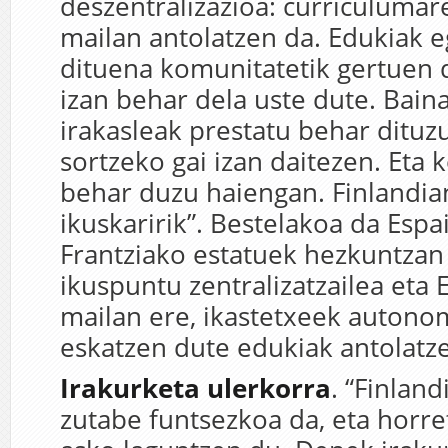
deszentralizazioa: curriculuma
mailan antolatzen da. Edukiak 
dituena komunitatetik gertuen
izan behar dela uste dute. Bain
irakasleak prestatu behar dituz
sortzeko gai izan daitezen. Eta 
behar duzu haiengan. Finlandia
ikuskaririk”. Bestelakoa da Espa
Frantziako estatuek hezkuntzan
ikuspuntu zentralizatzailea eta 
mailan ere, ikastetxeek autono
eskatzen dute edukiak antolatz
Irakurketa ulerkorra
. “Finland
zutabe funtsezkoa da, eta horre