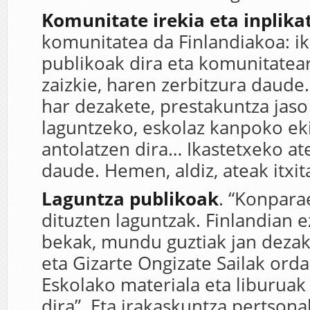
Komunitate irekia eta inplika
komunitatea da Finlandiakoa: ik
publikoak dira eta komunitatear
zaizkie, haren zerbitzura daude
har dezakete, prestakuntza jas
laguntzeko, eskolaz kanpoko ek
antolatzen dira… Ikastetxeko ate
daude. Hemen, aldiz, ateak itxit
Laguntza publikoak
. “Konpara
dituzten laguntzak. Finlandian 
bekak, mundu guztiak jan deza
eta Gizarte Ongizate Sailak orda
Eskolako materiala eta liburua
dira”. Eta irakaskuntza pertsona