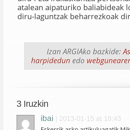
atalean aipaturiko baliabideak l
diru-laguntzak beharrezkoak dir
Izan ARGIAko bazkide:
As
harpidedun
edo
webgunearen
3 Iruzkin
ibai
|
2013-01-15 at 18:43
Eskerrik asko artikuluagatik Mik