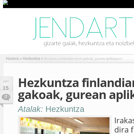
Hezkuntza finlandiarraren gakoak, gurean aplikagarri
Hasiera
»
Hezkuntza
»
Hezkuntza finlandia
URT
15
gakoak, gurean apli
3
Atalak:
Hezkuntza
Iraka
dira 