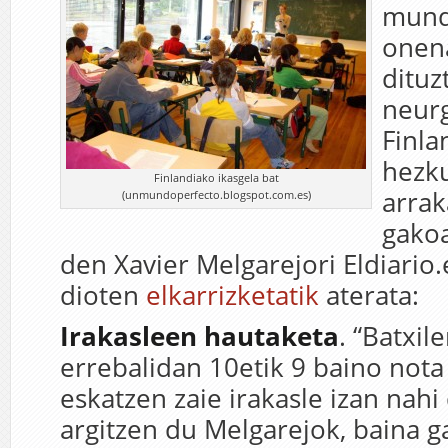
mund
onena
dituz
neurg
Finla
hezku
Finlandiako ikasgela bat
arrak
(unmundoperfecto.blogspot.com.es)
gakoa
den Xavier Melgarejori Eldiario.
dioten
elkarrizketatik
aterata:
Irakasleen hautaketa
. “Batxil
errebalidan 10etik 9 baino nota
eskatzen zaie irakasle izan nahi
argitzen du Melgarejok, baina g