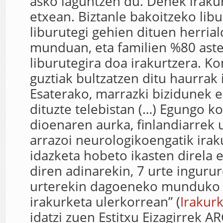
asko laguntzen du. Denek iraku
etxean. Biztanle bakoitzeko libu
liburutegi gehien dituen herria
munduan, eta familien %80 ast
liburutegira doa irakurtzera. K
guztiak bultzatzen ditu haurrak 
Esaterako, marrazki bizidunek e
dituzte telebistan (…) Egungo k
dioenaren aurka, finlandiarrek 
arrazoi neurologikoengatik irak
idazketa hobeto ikasten direla 
diren adinarekin, 7 urte ingurur
urterekin dagoeneko munduko 
irakurketa ulerkorrean” (
Irakur
idatzi zuen Estitxu Eizagirrek AR