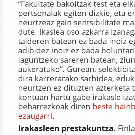
“Fakultate bakoitzak test eta elk
pertsonalak egiten dizkie, eta
neurtzeaz gain sentsibilitate ma
dute. Ikaslea oso azkarra izanaga
talderen batean ez bada inoiz 
adibidez inoiz ez bada boluntar
laguntzeko sareren batean, ziur
aukeratuko”. Gurean, selektibit
dira karrerarako sarbidea, eduk
neurtzen ez dituzten azterketa 
kontuan hartu gabe irakasle iza
beharrezkoak diren
beste hainb
ezaugarri
.
Irakasleen prestakuntza
. Fin