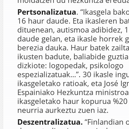
moldatzen du hezkuntza eredua 
Pertsonalizatua
. “Ikasgela bak
16 haur daude. Eta ikasleren bat
dituenean, autismoa adibidez, 1
daude gelan, eta ikasle horrek 
berezia dauka. Haur batek zailt
ikusten badute, baliabide guzti
dizkiote: logopedak, psikologo
espezializatuak…”. 30 ikasle ing
ikasgeletako ratioak, eta José I
Espainiako Hezkuntza ministroa
ikasgeletako haur kopurua %20
neurria aurkeztu zuen iaz.
Deszentralizatua.
“Finlandian 