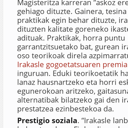
Magisteritza karreran “askoz er
gehiago dituzte. Gainera, tesina
praktikak egin behar dituzte, i
dituzten kalitate goreneko ikast
adituak. Praktikak, horra puntu
garrantzitsuetako bat, gurean ir
oso teorikoak direla azpimarra
Irakasle gogoetatsuaren premia
inguruan. Eduki teorikoetatik h
lanaz hausnartzeko eta horri es
egunerokoan aritzeko, gaitasun
alternatibak bilatzeko gai den i
prestatzea ezinbestekoa da.
Prestigio soziala
. “Irakasle la