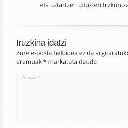
eta uztartzen dituzten hizkuntz
Iruzkina idatzi
Zure e-posta helbidea ez da argitaratuk
eremuak
*
markatuta daude