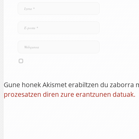
Gune honek Akismet erabiltzen du zaborra 
prozesatzen diren zure erantzunen datuak.