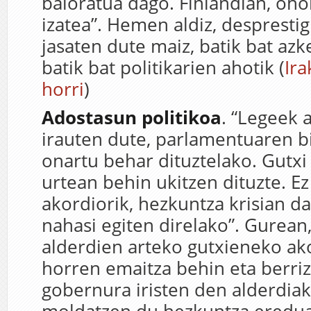
baloratua dago. Finlandian, oho
izatea”. Hemen aldiz, desprestig
jasaten dute maiz, batik bat azk
batik bat politikarien ahotik (
Ira
horri
)
Adostasun politikoa
. “Legeek 
irauten dute, parlamentuaren b
onartu behar dituztelako. Gutx
urtean behin ukitzen dituzte. E
akordiorik, hezkuntza krisian da
nahasi egiten direlako”. Gurean
alderdien arteko gutxieneko ako
horren emaitza behin eta berriz
gobernura iristen den alderdia