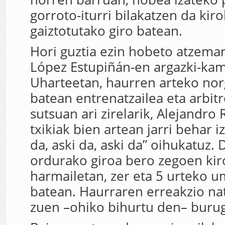
gorroto-iturri bilakatzen da kirola
gaiztotutako giro batean.
Hori guztia ezin hobeto atzem
López Estupiñán-en argazki-kam
Uharteetan, haurren arteko no
batean entrenatzailea eta arbit
sutsuan ari zirelarik, Alejandro
txikiak bien artean jarri behar i
da, aski da, aski da” oihukatuz. 
ordurako giroa bero zegoen kir
harmailetan, zer eta 5 urteko 
batean. Haurraren erreakzio nat
zuen –ohiko bihurtu den– buru