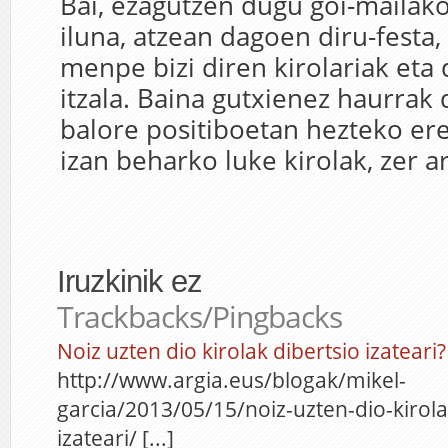
Bai, ezagutzen dugu goi-mailako
iluna, atzean dagoen diru-festa
menpe bizi diren kirolariak eta
itzala. Baina gutxienez haurrak 
balore positiboetan hezteko er
izan beharko luke kirolak, zer ar
Iruzkinik ez
Trackbacks/Pingbacks
Noiz uzten dio kirolak dibertsio izateari?
http://www.argia.eus/blogak/mikel-
garcia/2013/05/15/noiz-uzten-dio-kirola
izateari/ [...]