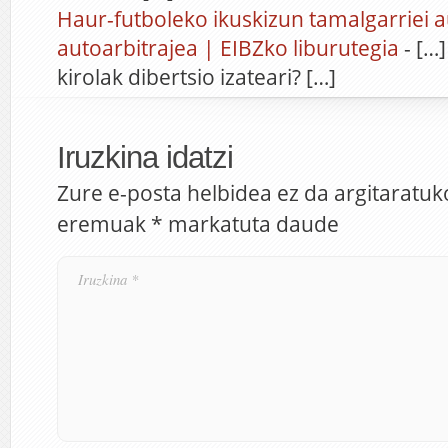
Haur-futboleko ikuskizun tamalgarriei a
autoarbitrajea | EIBZko liburutegia
- […]
kirolak dibertsio izateari? […]
Iruzkina idatzi
Zure e-posta helbidea ez da argitaratuk
eremuak
*
markatuta daude