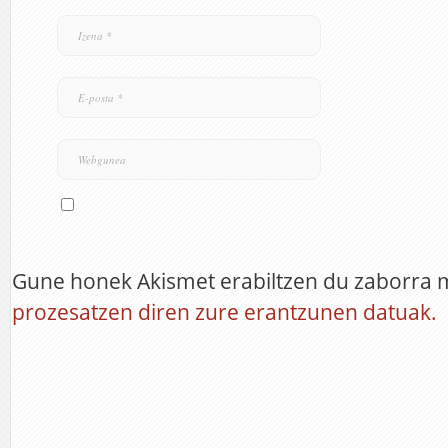
Gune honek Akismet erabiltzen du zaborra 
prozesatzen diren zure erantzunen datuak.