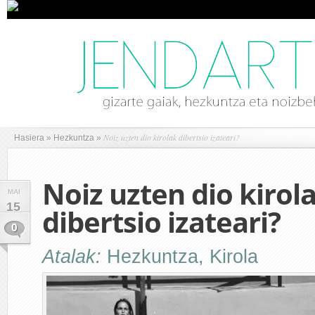
Noiz uzten dio kirolak dibertsio izateari?
Hasiera
»
Hezkuntza
»
Noiz uzten dio kirol
MAI
15
dibertsio izateari?
0
Atalak:
Hezkuntza
,
Kirola