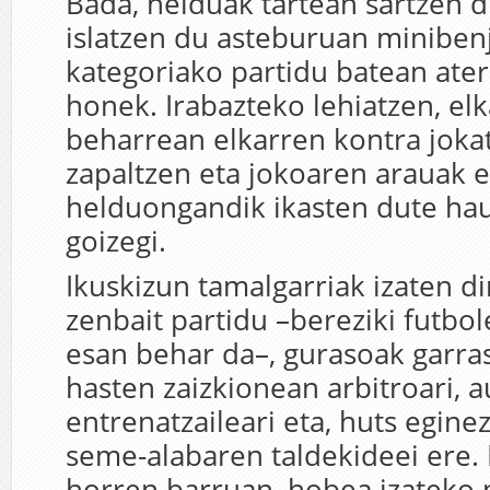
Bada, helduak tartean sartzen d
islatzen du asteburuan minibe
kategoriako partidu batean ater
honek. Irabazteko lehiatzen, el
beharrean elkarren kontra jokat
zapaltzen eta jokoaren arauak 
helduongandik ikasten dute hau
goizegi.
Ikuskizun tamalgarriak izaten 
zenbait partidu –bereziki futbol
esan behar da–, gurasoak garras
hasten zaizkionean arbitroari, a
entrenatzaileari eta, huts eginez
seme-alabaren taldekideei ere.
horren barruan, hobea izateko 