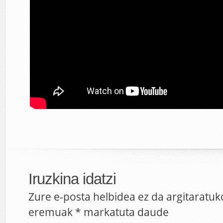
Iruzkina idatzi
Zure e-posta helbidea ez da argitaratuk
eremuak
*
markatuta daude