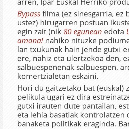
arren, Ipar Euskal Herriko produ
Bypass
filma (ez sinesgarria, ez 
ustez) hirugarren postuan ikust
egin zait (nik
80 egunean
edota
amona!
nahiko nituzke podiume
lan txukunak hain jende gutxi e
ere, nahiz eta ulertzekoa den, e
salbuespenenak salbuespen, ar
komertzialetan eskaini.
Hori du gaitzetako bat (euskal)
pelikula ugari ez dira estreinat
gutxi irauten dute pantailan, e
eta lehia basatiak kontrolatzen 
banaketa politikak eraginda. Ba