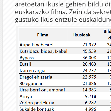
aretoetan ikusle gehien bildu d
euskarazko filma. Zein da sekre
gustuko ikus-entzule euskaldun