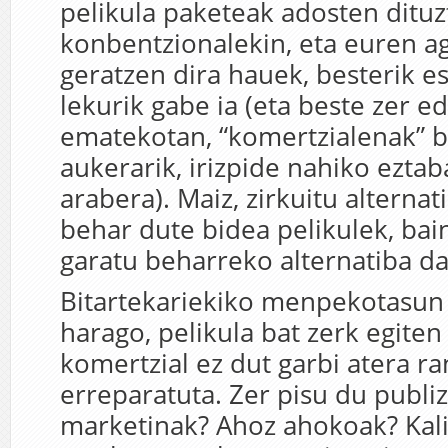
pelikula paketeak adosten dituz
konbentzionalekin, eta euren a
geratzen dira hauek, besterik e
lekurik gabe ia (eta beste zer e
ematekotan, “komertzialenak” b
aukerarik, irizpide nahiko ezta
arabera). Maiz, zirkuitu alterna
behar dute bidea pelikulek, bai
garatu beharreko alternatiba da
Bitartekariekiko menpekotasun 
harago, pelikula bat zerk egite
komertzial ez dut garbi atera ra
erreparatuta. Zer pisu du publiz
marketinak? Ahoz ahokoak? Kali