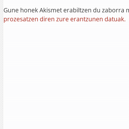
Gune honek Akismet erabiltzen du zaborra 
prozesatzen diren zure erantzunen datuak.