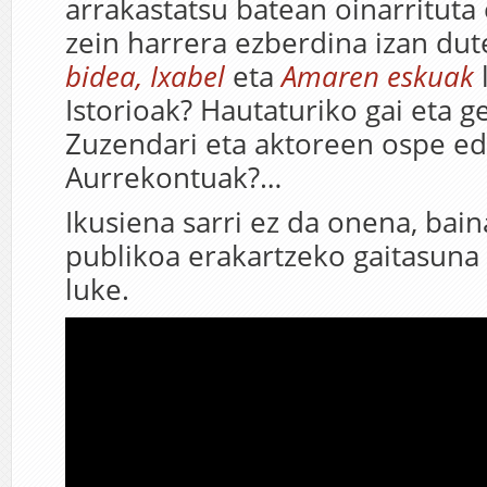
arrakastatsu batean oinarrituta
zein harrera ezberdina izan du
bidea, Ixabel
eta
Amaren eskuak
Istorioak? Hautaturiko gai eta 
Zuzendari eta aktoreen ospe ed
Aurrekontuak?…
Ikusiena sarri ez da onena, bai
publikoa erakartzeko gaitasuna
luke.