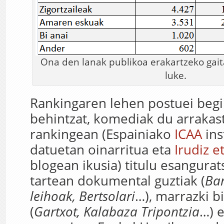
Ona den lanak publikoa erakartzeko gai
luke.
Rankingaren lehen postuei begi
behintzat, komediak du arrakasta
rankingean (Espainiako
ICAA
ins
datuetan oinarritua eta
Irudiz e
blogean ikusia) titulu esangurats
tartean dokumental guztiak (
Bar
leihoak, Bertsolari
…), marrazki b
(
Gartxot, Kalabaza Tripontzia
…) e