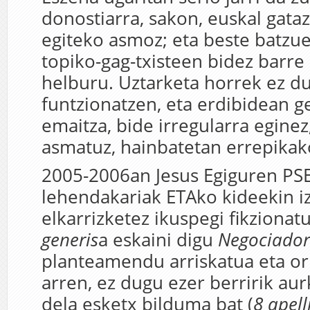
donostiarra, sakon, euskal gata
egiteko asmoz; eta beste batzue
topiko-gag-txisteen bidez barre
helburu. Uztarketa horrek ez d
funtzionatzen, eta erdibidean g
emaitza, bide irregularra eginez
asmatuz, hainbatetan errepikak
2005-2006an Jesus Egiguren PS
lehendakariak ETAko kideekin 
elkarrizketez ikuspegi fikzionat
generis
a eskaini digu
Negociador
planteamendu arriskatua eta or
arren, ez dugu ezer berririk aur
dela esketx bilduma bat (
8 apell