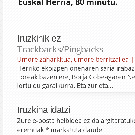
Euskal Herria, 80 minutu.
Iruzkinik ez
Trackbacks/Pingbacks
Umore zaharkitua, umore berritzailea |
Herriko ekoizpen onenaren saria irabaz
Loreak bazen ere, Borja Cobeagaren Ne
lortu du garaikurra. Eta zur eta…
Iruzkina idatzi
Zure e-posta helbidea ez da argitaratuk
eremuak
*
markatuta daude