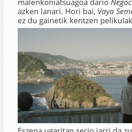
malenkoniatsuagoa dario
Negoc
azken lanari. Hori bai,
Vaya Sem
ez du gainetik kentzen pelikulak
Eszena ugaritan serio jarri da z