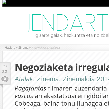
Negoziaketa irregularra
Hasiera
»
Zinema
»
Negoziaketa irregul
IRA
22
Atalak:
Zinema
,
Zinemaldia 201
0
Pagafantas
filmaren zuzendaria
vascos
arrakastatsuaren gidoilar
Cobeaga, baina tonu ilunagoa e