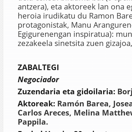
antzera), eta aktoreek lan ona eg
heroia irudikatu du Ramon Bar
protagonistak, Manu Arangurene
Egigurenengan inspiratua): m
zezakeela sinetsita zuen gizajoa
ZABALTEGI
Negociador
Zuzendaria eta gidoilaria:
Bor
Aktoreak:
Ramón Barea, Jose
Carlos Areces, Melina Matthe
Pappila.