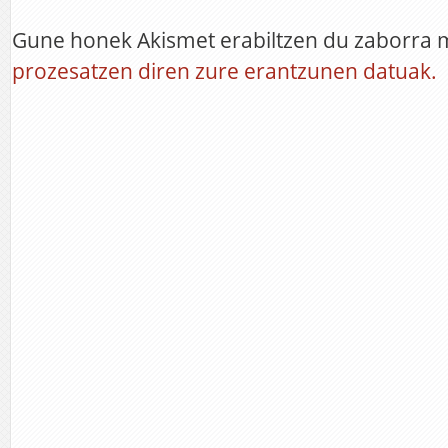
Gune honek Akismet erabiltzen du zaborra 
prozesatzen diren zure erantzunen datuak.