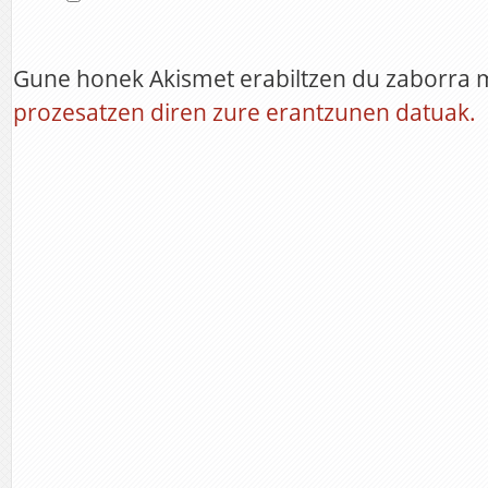
Gune honek Akismet erabiltzen du zaborra 
prozesatzen diren zure erantzunen datuak.