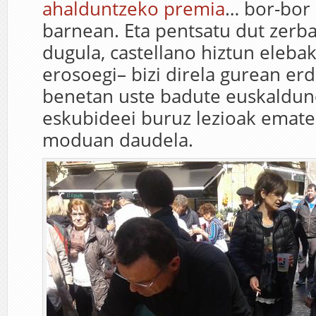
ahalduntzeko premia
… bor-bor 
barnean. Eta pentsatu dut zerbai
dugula, castellano hiztun eleba
erosoegi– bizi direla gurean er
benetan uste badute euskaldun
eskubideei buruz lezioak emate
moduan daudela.