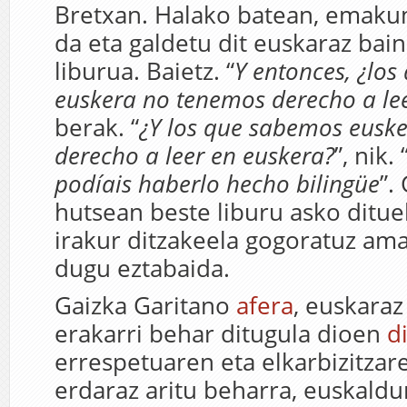
Bretxan. Halako batean, emaku
da eta galdetu dit euskaraz bai
liburua. Baietz. “
Y entonces, ¿lo
euskera no tenemos derecho a leer
berak. “
¿Y los que sabemos eusk
derecho a leer en euskera?
”, nik. 
podíais haberlo hecho bilingüe
”.
hutsean beste liburu asko ditue
irakur ditzakeela gogoratuz am
dugu eztabaida.
Gaizka Garitano
afera
, euskaraz
erakarri behar ditugula dioen
d
errespetuaren eta elkarbizitzar
erdaraz aritu beharra, euskald