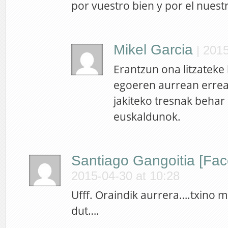
por vuestro bien y por el nuestr
Mikel Garcia
|
2015
Erantzun ona litzateke 
egoeren aurrean erre
jakiteko tresnak behar
euskaldunok.
Santiago Gangoitia [Fac
2015-04-30 at 10:28
Ufff. Oraindik aurrera….txino 
dut….