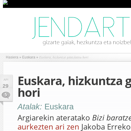
Euskara, hizkuntza gatazkatsu hori
Hasiera
»
Euskara
»
Euskara, hizkuntza 
API
29
hori
5
Atalak:
Euskara
Argiarekin ateratako
Bizi baratz
aurkezten ari zen
Jakoba Errek