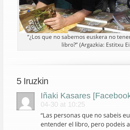
“¿Los que no sabemos euskera no tenem
libro?” (Argazkia: Estitxu Ei
5 Iruzkin
Iñaki Kasares [Facebook
04-30 at 10:25
“Las personas que no sabeis e
entender el libro, pero podeis