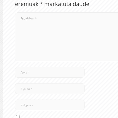
eremuak
*
markatuta daude