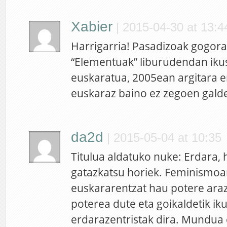
Xabier
|
2015-04-30 at 13:4
Harrigarria! Pasadizoak gogorar
“Elementuak” liburudendan ikus
euskaratua, 2005ean argitara e
euskaraz baino ez zegoen gald
da2d
|
2015-05-04 at 10:35
Titulua aldatuko nuke: Erdara, 
gatazkatsu horiek. Feminismoar
euskararentzat hau potere ara
poterea dute eta goikaldetik iku
erdarazentristak dira. Mundua 