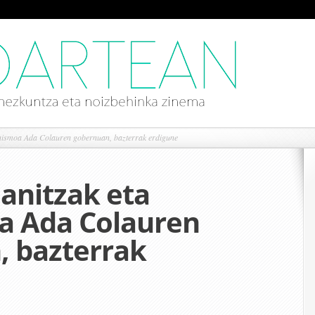
inismoa Ada Colauren gobernuan, bazterrak erdigune
 anitzak eta
a Ada Colauren
, bazterrak