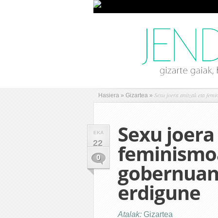
Sexu joera anitzak eta fem
Hasiera
»
Gizartea
»
Sexu joera
EKA
22
feminismo
0
gobernuan
erdigune
Atalak:
Gizartea