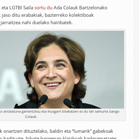
 eta LGTBI Saila
sortu du
Ada Colauk Bartzelonako
 jaso ditu erabakiak, bazterreko kolektiboak
 jarraitzea nahi duelako hainbatek.
ko aniztasuna garrantzitsu eta ikusgarri bilakatzen ez du lan samurra izango
Colauk.
ak onartzen dituztelako, baldin eta “lumarik” gabekoak
en badituzte, bikote harreman klasikoak badaramatzate;