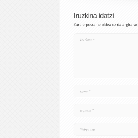
Iruzkina idatzi
Zure e-posta helbidea ez da argitarat