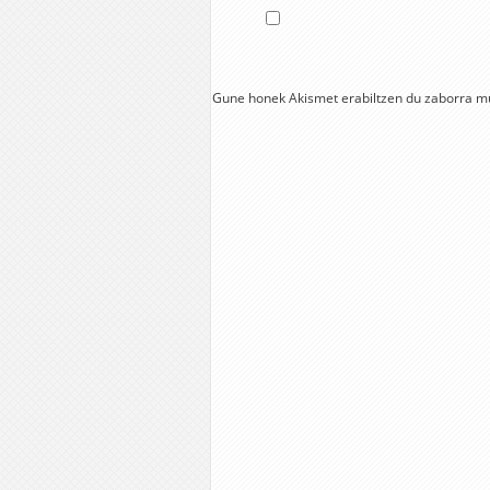
Gune honek Akismet erabiltzen du zaborra m