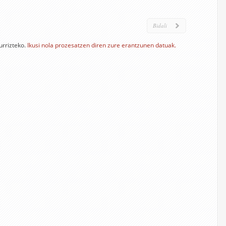
urrizteko.
Ikusi nola prozesatzen diren zure erantzunen datuak.