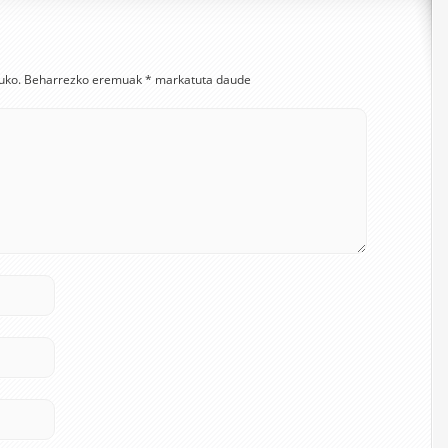
uko.
Beharrezko eremuak
*
markatuta daude