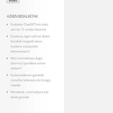
AZKEN BIDALKETAK
Erabakia ChatGPTren esku
utzi du 13 urteko Aitorrek
Euskaraz egin nahi ez duten
familiak zergatik datoz
euskara sustatzeko
ekimenetara?
Noiz normalizatu dugu
(berriro) ipurdikoa seme-
alabari?
Euskaraldiaren gainetik
crossfita lehenetsi du Irungo
Udalak
Nerabeak, incel kultura eta
pilula gorriak