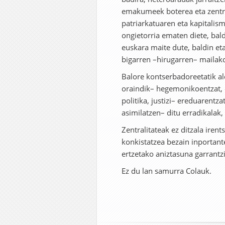
emakumeek boterea eta zentral
patriarkatuaren eta kapitalism
ongietorria ematen diete, bald
euskara maite dute, baldin eta
bigarren –hirugarren– mailak
Balore kontserbadoreetatik al
oraindik– hegemonikoentzat, et
politika, justizi– ereduarentza
asimilatzen– ditu erradikalak
Zentralitateak ez ditzala irent
konkistatzea bezain inportante
ertzetako aniztasuna garrantzi
Ez du lan samurra Colauk.