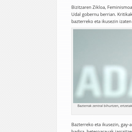
Bizitzaren Zikloa, Feminismoa
Udal gobernu berrian. Kritikak
bazterreko eta ikusezin izaten
Bazterrak zentral bihurtzen, ertzeta
Bazterreko eta ikusezin, gay-
badira, heteroarauak jarraitz