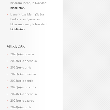
biharamunean, la Navidad
bidalketan
Izena * Joxe Mari
(e)k
Eta
Euskararen Egunaren
biharamunean, la Navidad
bidalketan
ARTXIBOAK
2026(e)ko otsaila
2025(e)ko abendua
2025(e)ko urria
2025(e)ko maiatza
2025(e)ko apirila
2025(e)ko urtarrila
2024(e)ko abendua
2024(e)ko azaroa
2024(e)ko urria