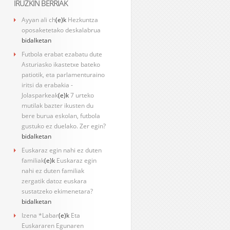
IRUZKIN BERRIAK
Ayyan ali ch
(e)k
Hezkuntza
oposaketetako deskalabrua
bidalketan
Futbola erabat ezabatu dute
Asturiasko ikastetxe bateko
patiotik, eta parlamenturaino
iritsi da erabakia -
Jolasparkeak
(e)k
7 urteko
mutilak bazter ikusten du
bere burua eskolan, futbola
gustuko ez duelako. Zer egin?
bidalketan
Euskaraz egin nahi ez duten
familiak
(e)k
Euskaraz egin
nahi ez duten familiak
zergatik datoz euskara
sustatzeko ekimenetara?
bidalketan
Izena *Labar
(e)k
Eta
Euskararen Egunaren