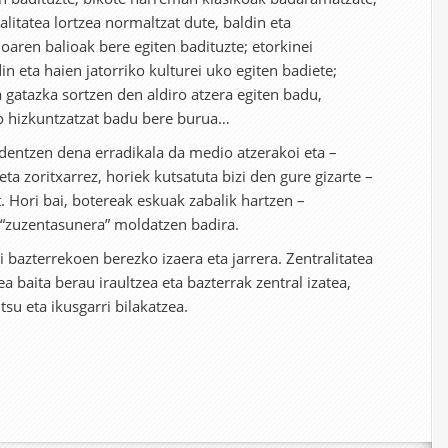
itatea lortzea normaltzat dute, baldin eta
oaren balioak bere egiten badituzte; etorkinei
in eta haien jatorriko kulturei uko egiten badiete;
 gatazka sortzen den aldiro atzera egiten badu,
o hizkuntzatzat badu bere burua…
dentzen dena erradikala da medio atzerakoi eta –
a zoritxarrez, horiek kutsatuta bizi den gure gizarte –
t. Hori bai, botereak eskuak zabalik hartzen –
, “zuzentasunera” moldatzen badira.
si bazterrekoen berezko izaera eta jarrera. Zentralitatea
a baita berau iraultzea eta bazterrak zentral izatea,
tsu eta ikusgarri bilakatzea.