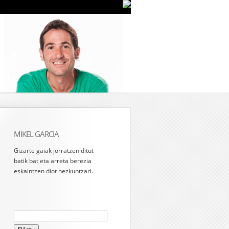
MIKEL GARCIA
Gizarte gaiak jorratzen ditut
batik bat eta arreta berezia
eskaintzen diot hezkuntzari.
Bilatu: