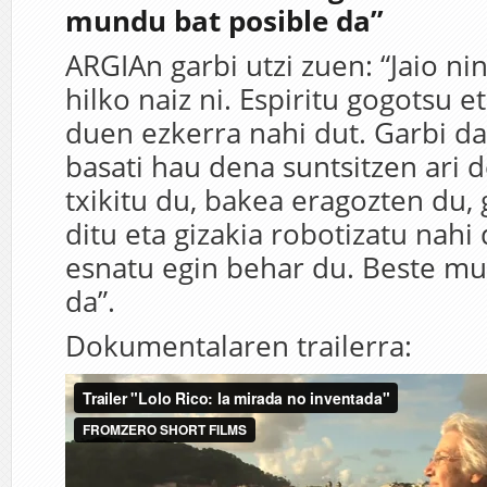
mundu bat posible da”
ARGIAn garbi utzi zuen: “Jaio ni
hilko naiz ni. Espiritu gogotsu e
duen ezkerra nahi dut. Garbi d
basati hau dena suntsitzen ari d
txikitu du, bakea eragozten du,
ditu eta gizakia robotizatu nahi 
esnatu egin behar du. Beste mu
da”.
Dokumentalaren trailerra: