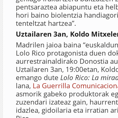
pentsaraztea abiapuntu eta hel
hori baino biolentzia handiagor
tenteltzat hartzea”.
Uztailaren 3an, Koldo Mitxel
Madrilen jaioa baina “euskaldun
Lolo Rico protagonista duen d
aurrestrainaldirako Donostia au
Uztailaren 3an, 19:00etan, Kold
emango dute
Lolo Rico: La mira
lana,
La Guerrilla Comunicacion
asmorik gabeko produktorak egi
zuzendari izateaz gain, haurren
idazlea, gidoilaria eta irratian a