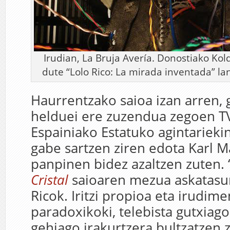
Irudian, La Bruja Avería. Donostiako K
dute “Lolo Rico: La mirada inventada” la
Haurrentzako saioa izan arren, 
helduei ere zuzendua zegoen T
Espainiako Estatuko agintariekin
gabe sartzen ziren edota Karl 
panpinen bidez azaltzen zuten. 
Cristal
saioaren mezua askatasun
Ricok. Iritzi propioa eta irudime
paradoxikoki, telebista gutxiago
gehiago irakurtzera bultzatzen z