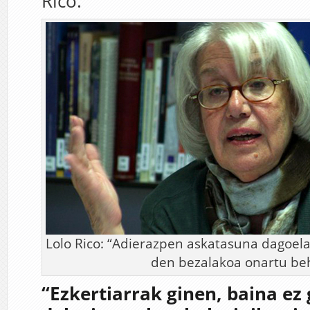
Rico.
Lolo Rico: “Adierazpen askatasuna dagoela
den bezalakoa onartu beh
“Ezkertiarrak ginen, baina ez