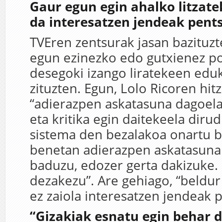
Gaur egun egin ahalko litzate
da interesatzen jendeak pent
TVEren zentsurak jasan bazituzt
egun ezinezko edo gutxienez pol
desegoki izango liratekeen edu
zituzten. Egun, Lolo Ricoren hit
“adierazpen askatasuna dagoela
eta kritika egin daitekeela dirud
sistema den bezalakoa onartu b
benetan adierazpen askatasuna 
baduzu, edozer gerta dakizuke.
dezakezu”. Are gehiago, “beldur 
ez zaiola interesatzen jendeak p
“Gizakiak esnatu egin behar d