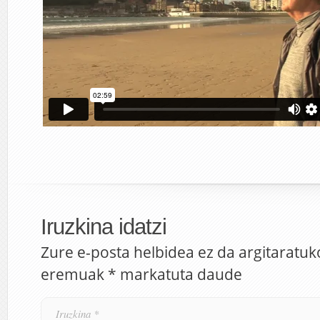
Iruzkina idatzi
Zure e-posta helbidea ez da argitaratuk
eremuak
*
markatuta daude