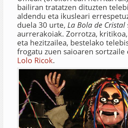
bailiran tratatzen dituzten teleb
aldendu eta ikusleari errespetuz
duela 30 urte,
La Bola de Cristal
aurrerakoiak. Zorrotza, kritiko
eta hezitzailea, bestelako telebi
frogatu zuen saioaren sortzaile
Lolo Ricok
.