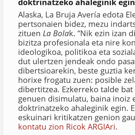
doktrinatzeko ahaleginik egin
Alaska, La Bruja Avería edota E
pertsonaien bidez, mezu indart
zituen
La Bola
k. “Nik ezin izan d
bizitza profesionala eta nire k
ideologikoa, politikoa eta sozial
dut ulertzen jendeak ondo pasa
dibertsioarekin, beste guztia k
horixe frogatu zuen: posible ze
dibertitzea. Ezkerreko talde bat
genuen disimulatu, baina inoiz 
doktrinatzeko ahaleginik egin. 
eskuinari kritikatzen genion gau
kontatu zion Ricok ARGIAri
.