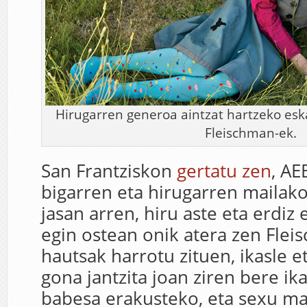
Hirugarren generoa aintzat hartzeko es
Fleischman-ek.
San Frantziskon
gertatu zen
, AE
bigarren eta hirugarren mailak
jasan arren, hiru aste eta erdiz
egin ostean onik atera zen Flei
hautsak harrotu zituen, ikasle e
gona jantzita joan ziren bere ik
babesa erakusteko, eta sexu ma