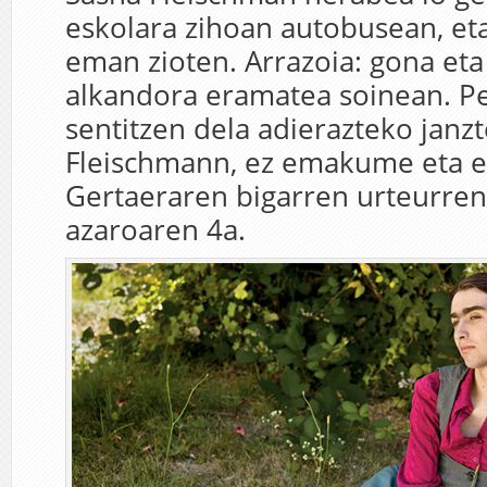
eskolara zihoan autobusean, eta
eman zioten. Arrazoia: gona et
alkandora eramatea soinean. P
sentitzen dela adierazteko janz
Fleischmann, ez emakume eta e
Gertaeraren bigarren urteurren
azaroaren 4a.