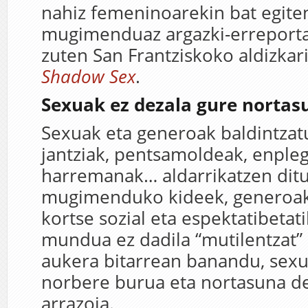
nahiz femeninoarekin bat egite
mugimenduaz argazki-erreporta
zuten San Frantziskoko aldizkar
Shadow Sex
.
Sexuak ez dezala gure nortas
Sexuak eta generoak baldintzat
jantziak, pentsamoldeak, enpleg
harremanak… aldarrikatzen dit
mugimenduko kideek, generoak
kortse sozial eta espektatibetati
mundua ez dadila “mutilentzat” 
aukera bitarrean banandu, sexua
norbere burua eta nortasuna de
arrazoia.