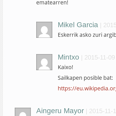
ematearren!
Mikel Garcia
|
2015
Eskerrik asko zuri argi
Mintxo
|
2015-11-09
Kaixo!
Sailkapen posible bat:
https://eu.wikipedia.
Aingeru Mayor
|
2015-11-1