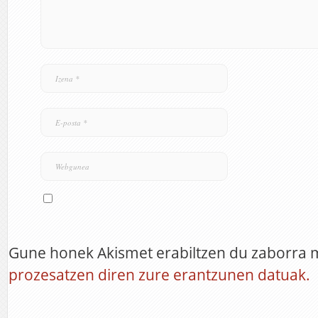
Gune honek Akismet erabiltzen du zaborra 
prozesatzen diren zure erantzunen datuak.