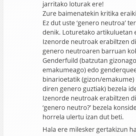
jarritako loturak ere!
Zure baimenatekin kritika eraiki
Ez dut uste ‘genero neutroa’ t
denik. Loturetako artikuluetan
Izenorde neutroak erabiltzen di
genero neutroaren barruan ko
Genderfuild (batzutan gizonago
emakumeago) edo genderqueer
binarioetatik (gizon/emakume)
diren genero guztiak) bezela ide
Izenorde neutroak erabiltzen di
‘genero neutro?’ bezela konsid
horrela ulertu izan dut beti.
Hala ere milesker gertakizun h