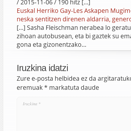
/ 2015-11-06 / 190 hitz […]
Euskal Herriko Gay-Les Askapen Mugime
neska sentitzen direnen aldarria, genero
[…] Sasha Fleischman nerabea lo geratu
zihoan autobusean, eta bi gaztek su ema
gona eta gizonentzako…
Iruzkina idatzi
Zure e-posta helbidea ez da argitaratuk
eremuak
*
markatuta daude