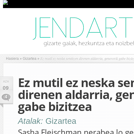
Ez mutil ez neska sentitzen direnen aldarria, generorik gabe bizit
Hasiera
»
Gizartea
»
Ez mutil ez neska se
AZA
09
direnen aldarria, ge
4
gabe bizitzea
Atalak:
Gizartea
Sasha Fleischman nerabea lo ge