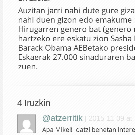
Auzitan jarri nahi dute gure giz
nahi duen gizon edo emakume i
Hirugarren genero bat (genero 
hartzeko ere eskatu zion Sasha
Barack Obama AEBetako preside
Eskaerak 27.000 sinaduraren ba
zuen.
4 Iruzkin
@atzerritik
|
2015-11-09 at
Apa Mikel! Idatzi benetan intere