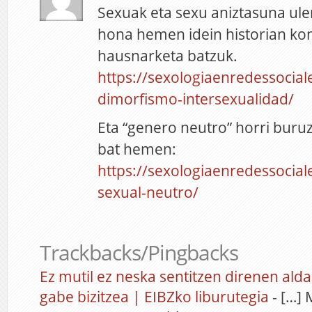
Sexuak eta sexu aniztasuna uler
hona hemen idein historian ko
hausnarketa batzuk.
https://sexologiaenredessocia
dimorfismo-intersexualidad/
Eta “genero neutro” horri bur
bat hemen:
https://sexologiaenredessocia
sexual-neutro/
Trackbacks/Pingbacks
Ez mutil ez neska sentitzen direnen alda
gabe bizitzea | EIBZko liburutegia
- […] 