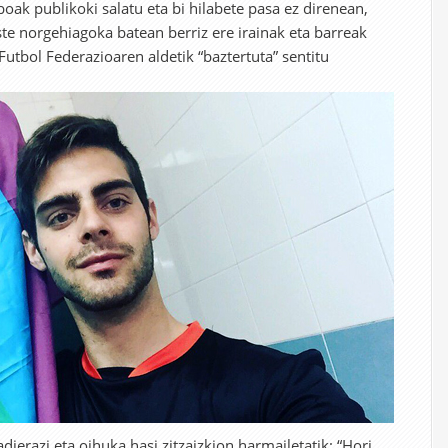
ak publikoki salatu eta bi hilabete pasa ez direnean,
ste norgehiagoka batean berriz ere irainak eta barreak
utbol Federazioaren aldetik “baztertuta” sentitu
dierazi eta oihuka hasi zitzaizkion harmailetatik: “Hori