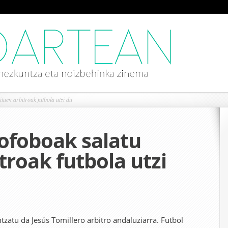
uen arbitroak futbola utzi du
ofoboak salatu
troak futbola utzi
tzatu da Jesús Tomillero arbitro andaluziarra. Futbol