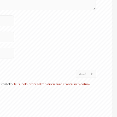
urrizteko.
Ikusi nola prozesatzen diren zure erantzunen datuak.