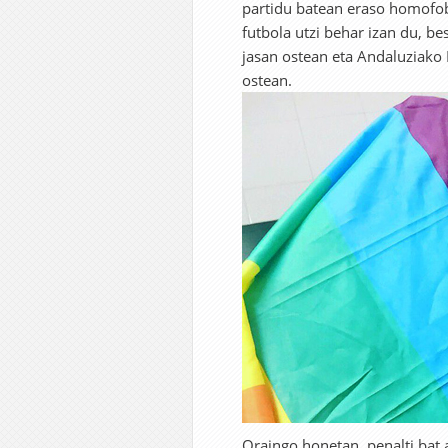
partidu batean eraso homofobo
futbola utzi behar izan du, be
jasan ostean eta Andaluziako F
ostean.
Oraingo honetan, penalti bat a