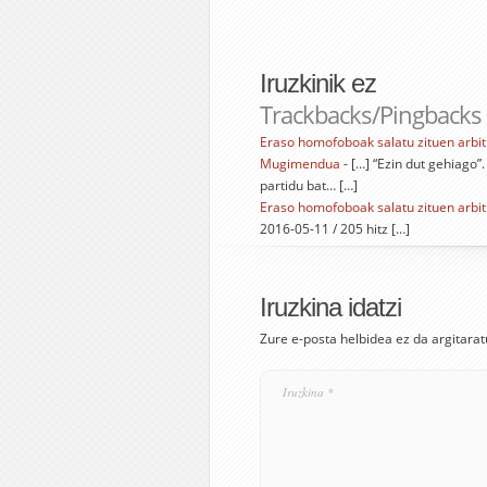
Iruzkinik ez
Trackbacks/Pingbacks
Eraso homofoboak salatu zituen arbit
Mugimendua
- […] “Ezin dut gehiago”
partidu bat… […]
Eraso homofoboak salatu zituen arbitr
2016-05-11 / 205 hitz […]
Iruzkina idatzi
Zure e-posta helbidea ez da argitarat