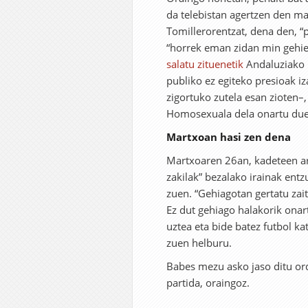
da telebistan agertzen den mar
Tomillerorentzat, dena den, “p
“horrek eman zidan min gehien
salatu zituenetik
Andaluziako F
publiko ez egiteko presioak iz
zigortuko zutela esan zioten–
Homosexuala dela onartu duen
Martxoan hasi zen dena
Martxoaren 26an, kadeteen art
zakilak” bezalako irainak entz
zuen. “Gehiagotan gertatu zait,
Ez dut gehiago halakorik onar
uztea eta bide batez futbol k
zuen helburu.
Babes mezu asko jaso ditu ord
partida, oraingoz.