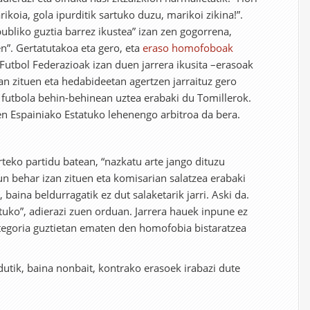
ikoia, gola ipurditik sartuko duzu, marikoi zikina!”.
ubliko guztia barrez ikustea” izan zen gogorrena,
”. Gertatutakoa eta gero, eta
eraso homofoboak
utbol Federazioak izan duen jarrera ikusita –erasoak
an zituen eta hedabideetan agertzen jarraituz gero
, futbola behin-behinean uztea erabaki du Tomillerok.
 Espainiako Estatuko lehenengo arbitroa da bera.
eko partidu batean, “nazkatu arte jango dituzu
un behar izan zituen eta komisarian salatzea erabaki
 baina beldurragatik ez dut salaketarik jarri. Aski da.
tuko”, adierazi zuen orduan. Jarrera hauek inpune ez
ategoria guztietan ematen den homofobia bistaratzea
utik, baina nonbait, kontrako erasoek irabazi dute