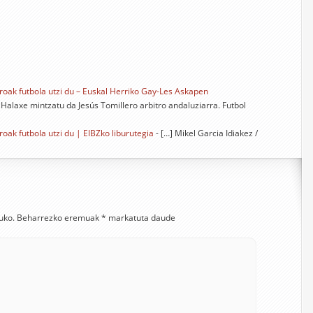
roak futbola utzi du – Euskal Herriko Gay-Les Askapen
. Halaxe mintzatu da Jesús Tomillero arbitro andaluziarra. Futbol
oak futbola utzi du | EIBZko liburutegia
- […] Mikel Garcia Idiakez /
uko.
Beharrezko eremuak
*
markatuta daude