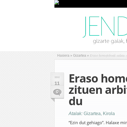
Eraso homofoboak salatu zit
Hasiera
»
Gizartea
»
Eraso hom
MAI
11
zituen arbi
0
du
Atalak:
Gizartea
,
Kirola
“Ezin dut gehiago”. Halaxe min