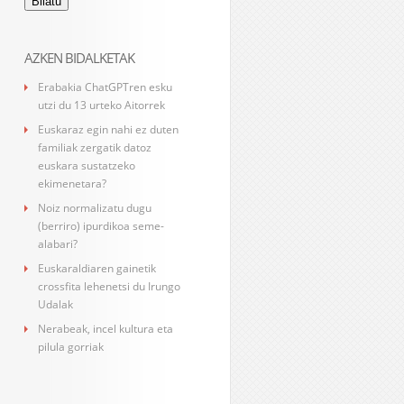
AZKEN BIDALKETAK
Erabakia ChatGPTren esku
utzi du 13 urteko Aitorrek
Euskaraz egin nahi ez duten
familiak zergatik datoz
euskara sustatzeko
ekimenetara?
Noiz normalizatu dugu
(berriro) ipurdikoa seme-
alabari?
Euskaraldiaren gainetik
crossfita lehenetsi du Irungo
Udalak
Nerabeak, incel kultura eta
pilula gorriak