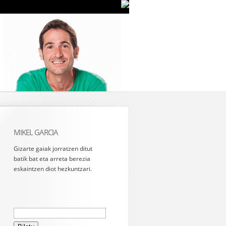
MIKEL GARCIA
Gizarte gaiak jorratzen ditut
batik bat eta arreta berezia
eskaintzen diot hezkuntzari.
Bilatu: