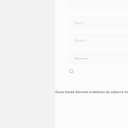
Gune honek Akismet erabiltzen du zaborra m