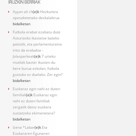
IRUZKIN BERRIAK
Ayyan ali ch
(e)k
Hezkuntza
oposaketetako deskalabrua
bidalketan
Futbola erabat ezabatu dute
Asturiasko ikastetxe bateko
patiotik, eta parlamenturaino
iritsi da erabakia -
Jolasparkeak
(e)k
7 urteko
mutilak bazter ikusten du
bere burua eskolan, futbola
gustuko ez duelako. Zer egin?
bidalketan
Euskaraz egin nahi ez duten
familiak
(e)k
Euskaraz egin
nahi ez duten familiak
zergatik datoz euskara
sustatzeko ekimenetara?
bidalketan
Izena *Labar
(e)k
Eta
Euskararen Egunaren