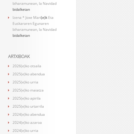
biharamunean, la Navidad
bidalketan
Izena * Joxe Mari
(e)k
Eta
Euskararen Egunaren
biharamunean, la Navidad
bidalketan
ARTXIBOAK
2026(e)ko otsaila
2025(e)ko abendua
2025(e)ko urria
2025(e)ko maiatza
2025(e)ko apirila
2025(e)ko urtarrila
2024(e)ko abendua
2024(e)ko azaroa
2024(e)ko urria