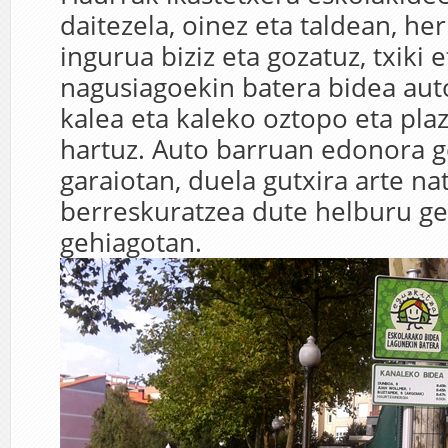
daitezela, oinez eta taldean, her
ingurua biziz eta gozatuz, txiki e
nagusiagoekin batera bidea au
kalea eta kaleko oztopo eta pla
hartuz. Auto barruan edonora 
garaiotan, duela gutxira arte na
berreskuratzea dute helburu ge
gehiagotan.