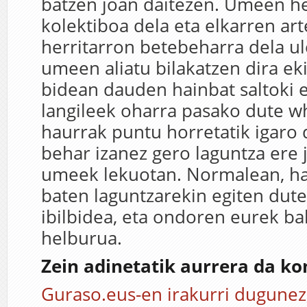
batzen joan daitezen. Umeen he
kolektiboa dela eta elkarren art
herritarron betebeharra dela ul
umeen aliatu bilakatzen dira e
bidean dauden hainbat saltoki 
langileek oharra pasako dute w
haurrak puntu horretatik igaro 
behar izanez gero laguntza ere 
umeek lekuotan. Normalean, ha
baten laguntzarekin egiten dut
ibilbidea, eta ondoren eurek ba
helburua.
Zein adinetatik aurrera da k
Guraso.eus-en irakurri dugunez