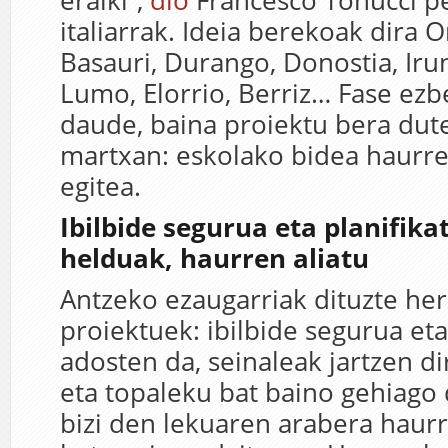
eraiki”,
dio
Francesco Tonucci 
italiarrak. Ideia berekoak dira 
Basauri, Durango, Donostia, Iru
Lumo, Elorrio, Berriz… Fase ez
daude, baina proiektu bera dut
martxan: eskolako bidea haurr
egitea.
Ibilbide segurua eta planifika
helduak, haurren aliatu
Antzeko ezaugarriak dituzte her
proiektuek: ibilbide segurua eta
adosten da, seinaleak jartzen di
eta topaleku bat baino gehiago
bizi den lekuaren arabera haurr