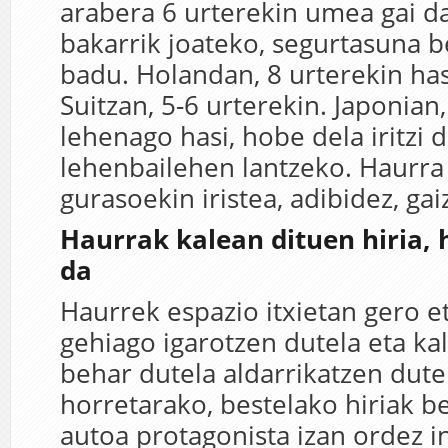
arabera 6 urterekin umea gai d
bakarrik joateko, segurtasuna 
badu. Holandan, 8 urterekin hasi
Suitzan, 5-6 urterekin. Japonian
lehenago hasi, hobe dela iritzi 
lehenbailehen lantzeko. Haurra
gurasoekin iristea, adibidez, gai
Haurrak kalean dituen hiria, 
da
Haurrek espazio itxietan gero 
gehiago igarotzen dutela eta kal
behar dutela aldarrikatzen dute
horretarako, bestelako hiriak b
autoa protagonista izan ordez 