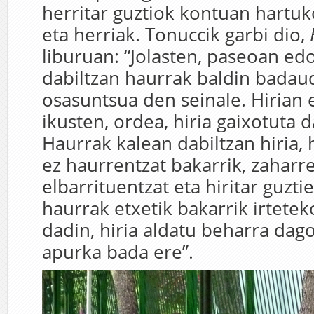
herritar guztiok kontuan hartuko
eta herriak. Tonuccik garbi dio,
liburuan: “Jolasten, paseoan ed
dabiltzan haurrak baldin badaude
osasuntsua den seinale. Hirian 
ikusten, ordea, hiria gaixotuta 
Haurrak kalean dabiltzan hiria, 
ez haurrentzat bakarrik, zaharre
elbarrituentzat eta hiritar guztie
haurrak etxetik bakarrik irtete
dadin, hiria aldatu beharra dago
apurka bada ere”.