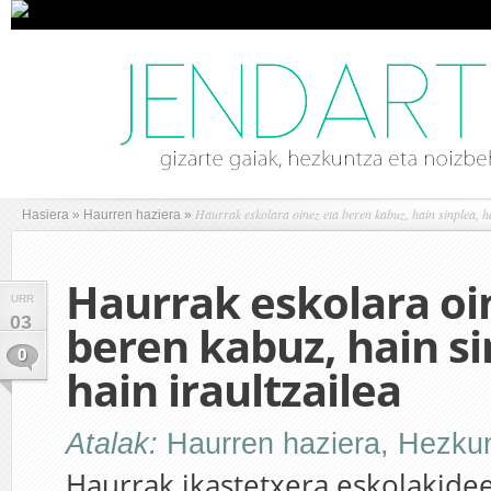
Haurrak eskolara oinez eta beren kabuz, hain sinplea, ha
Hasiera
»
Haurren haziera
»
Haurrak eskolara oi
URR
03
beren kabuz, hain si
0
hain iraultzailea
Atalak:
Haurren haziera
,
Hezku
Haurrak ikastetxera eskolakide