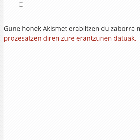
Gune honek Akismet erabiltzen du zaborra 
prozesatzen diren zure erantzunen datuak.