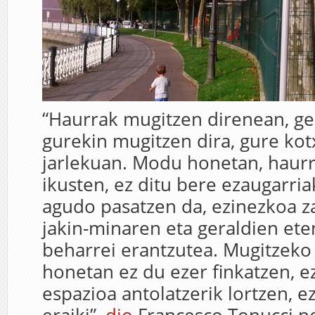
“Haurrak mugitzen direnean, ge
gurekin mugitzen dira, gure kot
jarlekuan. Modu honetan, haurr
ikusten, ez ditu bere ezaugarria
agudo pasatzen da, ezinezkoa z
jakin-minaren eta geraldien et
beharrei erantzutea. Mugitzek
honetan ez du ezer finkatzen, e
espazioa antolatzerik lortzen, e