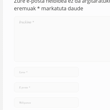
Zure e-posta helbidea ez da argitaratuk
eremuak
*
markatuta daude