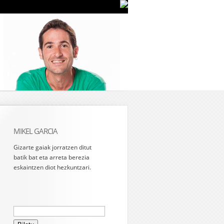
MIKEL GARCIA
Gizarte gaiak jorratzen ditut
batik bat eta arreta berezia
eskaintzen diot hezkuntzari.
Bilatu: