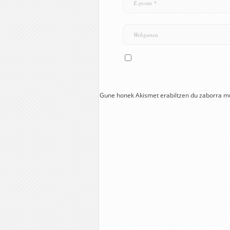
Gune honek Akismet erabiltzen du zaborra m