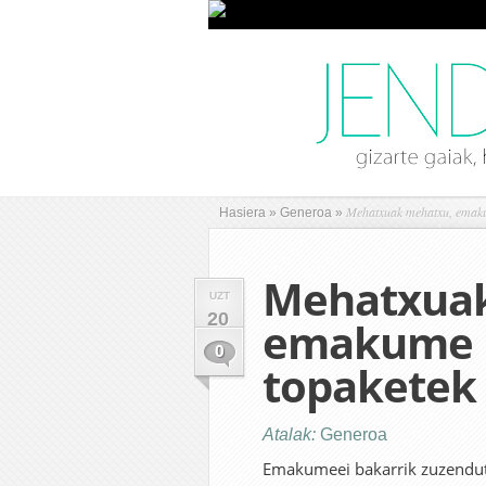
Mehatxuak mehatxu, emakum
Hasiera
»
Generoa
»
Mehatxuak
UZT
20
emakume b
0
topaketek
Atalak:
Generoa
Emakumeei bakarrik zuzenduta