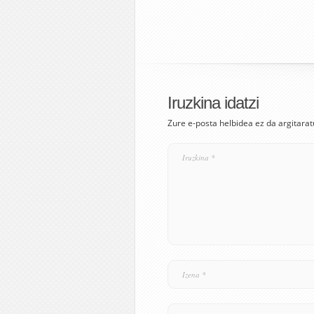
Iruzkina idatzi
Zure e-posta helbidea ez da argitarat