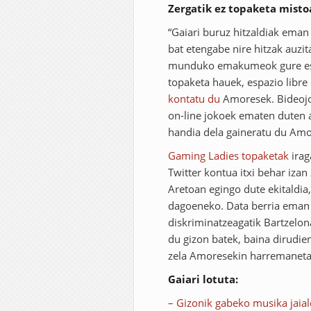
Zergatik ez topaketa misto
“Gaiari buruz hitzaldiak eman 
bat etengabe nire hitzak auzit
munduko emakumeok gure esper
topaketa hauek, espazio libre 
kontatu du
Amoresek. Bideojo
on-line jokoek ematen duten 
handia dela gaineratu du Amo
Gaming Ladies topaketak
irag
Twitter kontua itxi behar izan
Aretoan egingo dute ekitaldi
dagoeneko. Data berria eman e
diskriminatzeagatik Bartzelon
du gizon batek, baina dirudie
zela Amoresekin harremanetan,
Gaiari lotuta:
– Gizonik gabeko musika jaiald