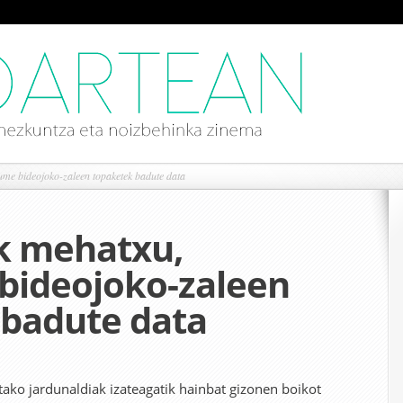
e bideojoko-zaleen topaketek badute data
 mehatxu,
ideojoko-zaleen
 badute data
ko jardunaldiak izateagatik hainbat gizonen boikot