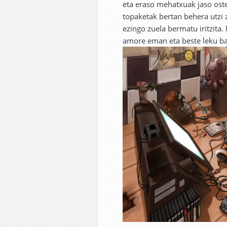
eta eraso mehatxuak jaso ost
topaketak bertan behera utzi 
ezingo zuela bermatu iritzita
amore eman eta beste leku ba