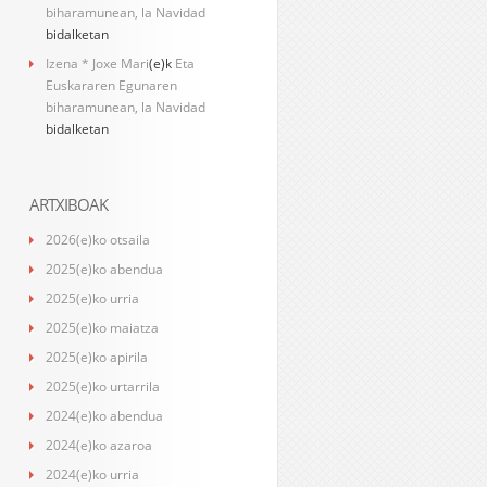
biharamunean, la Navidad
bidalketan
Izena * Joxe Mari
(e)k
Eta
Euskararen Egunaren
biharamunean, la Navidad
bidalketan
ARTXIBOAK
2026(e)ko otsaila
2025(e)ko abendua
2025(e)ko urria
2025(e)ko maiatza
2025(e)ko apirila
2025(e)ko urtarrila
2024(e)ko abendua
2024(e)ko azaroa
2024(e)ko urria