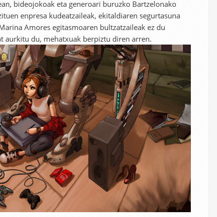
ean, bideojokoak eta generoari buruzko Bartzelonako
zituen enpresa kudeatzaileak, ekitaldiaren segurtasuna
. Marina Amores egitasmoaren bultzatzaileak ez du
t aurkitu du, mehatxuak berpiztu diren arren.