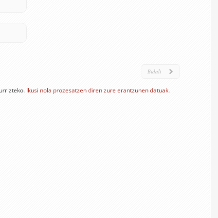
urrizteko.
Ikusi nola prozesatzen diren zure erantzunen datuak.