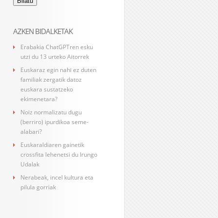
AZKEN BIDALKETAK
Erabakia ChatGPTren esku
utzi du 13 urteko Aitorrek
Euskaraz egin nahi ez duten
familiak zergatik datoz
euskara sustatzeko
ekimenetara?
Noiz normalizatu dugu
(berriro) ipurdikoa seme-
alabari?
Euskaraldiaren gainetik
crossfita lehenetsi du Irungo
Udalak
Nerabeak, incel kultura eta
pilula gorriak