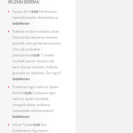
IRUZKIN BERRIAK
Ayyan ali ch
(e)k
Hezkuntza
oposaketetako deskalabrua
bidalketan
Futbola erabat ezabatu dute
Asturiasko ikastetxe bateko
patiotik, eta parlamenturaino
iritsi da erabakia -
Jolasparkeak
(e)k
7 urteko
mutilak bazter ikusten du
bere burua eskolan, futbola
gustuko ez duelako. Zer egin?
bidalketan
Euskaraz egin nahi ez duten
familiak
(e)k
Euskaraz egin
nahi ez duten familiak
zergatik datoz euskara
sustatzeko ekimenetara?
bidalketan
Izena *Labar
(e)k
Eta
Euskararen Egunaren