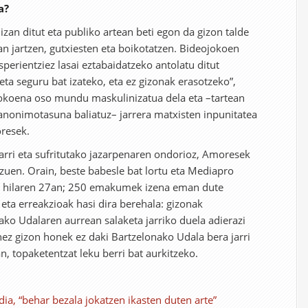
a?
izan ditut eta publiko artean beti egon da gizon talde
an jartzen, gutxiesten eta boikotatzen. Bideojokoen
ientziez lasai eztabaidatzeko antolatu ditut
eta seguru bat izateko, eta ez gizonak erasotzeko”,
koena oso mundu maskulinizatua dela eta –tartean
anonimotasuna baliatuz– jarrera matxisten inpunitatea
resek.
arri eta sufritutako jazarpenaren ondorioz, Amoresek
 zuen. Orain, beste babesle bat lortu eta Mediapro
a, hilaren 27an; 250 emakumek izena eman dute
ta erreakzioak hasi dira berehala: gizonak
ako Udalaren aurrean salaketa jarriko duela adierazi
nez gizon honek ez daki Bartzelonako Udala bera jarri
 topaketentzat leku berri bat aurkitzeko.
ia, “behar bezala jokatzen ikasten duten arte”