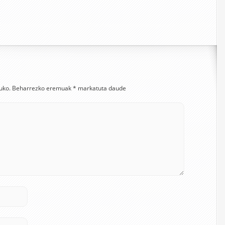
uko.
Beharrezko eremuak
*
markatuta daude