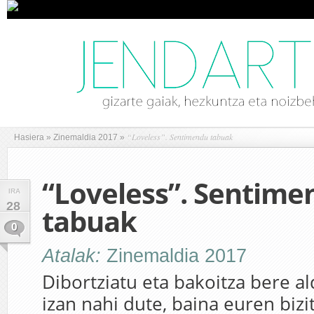
“Loveless”. Sentimendu tabuak
Hasiera
»
Zinemaldia 2017
»
“Loveless”. Sentime
IRA
28
tabuak
0
Atalak:
Zinemaldia 2017
Dibortziatu eta bakoitza bere al
izan nahi dute, baina euren bizi