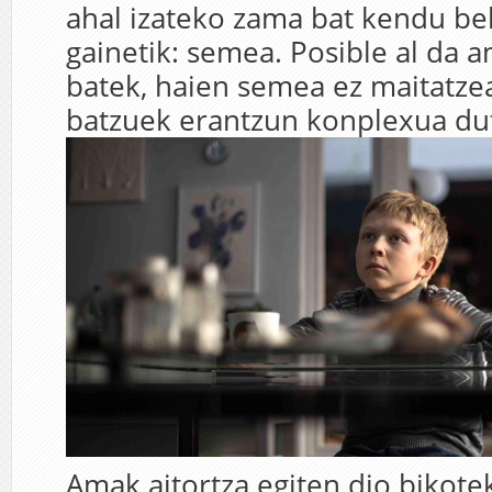
ahal izateko zama bat kendu be
gainetik: semea. Posible al da a
batek, haien semea ez maitatze
batzuek erantzun konplexua du
Amak aitortza egiten dio bikotek