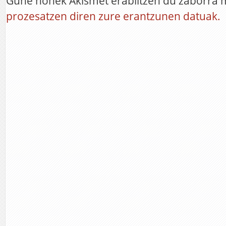
Gune honek Akismet erabiltzen du zaborra 
prozesatzen diren zure erantzunen datuak.