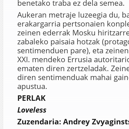
benetako traba ez dela semea.
Aukeran metraje luzeegia du, ba
erakargarria pertsonaien konpl
zeinen ederrak Mosku hiritzarr
zabaleko paisaia hotzak (protag
sentimenduen pare), eta zeinen
XXI. mendeko Errusia autoritario
ematen diren zertzeladak. Zeine
diren sentimenduak mahai gain
apustua.
PERLAK
Loveless
Zuzendaria: Andrey Zvyaginst