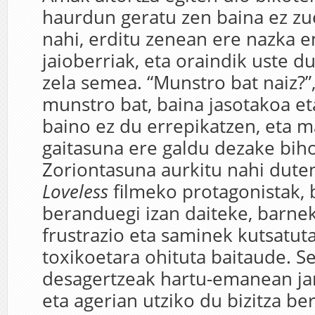
haurdun geratu zen baina ez z
nahi, erditu zenean ere nazka 
jaioberriak, eta oraindik uste du
zela semea. “Munstro bat naiz?”, 
munstro bat, baina jasotakoa et
baino ez du errepikatzen, eta m
gaitasuna ere galdu dezake biho
Zoriontasuna aurkitu nahi duten
Loveless
filmeko protagonistak, 
beranduegi izan daiteke, barne
frustrazio eta saminek kutsatut
toxikoetara ohituta baitaude. 
desagertzeak hartu-emanean jarr
eta agerian utziko du bizitza be