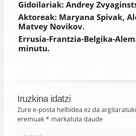
Gidoilariak: Andrey Zvyaginst
Aktoreak: Maryana Spivak, Al
Matvey Novikov.
Errusia-Frantzia-Belgika-Alem
minutu.
Iruzkina idatzi
Zure e-posta helbidea ez da argitaratuk
eremuak
*
markatuta daude