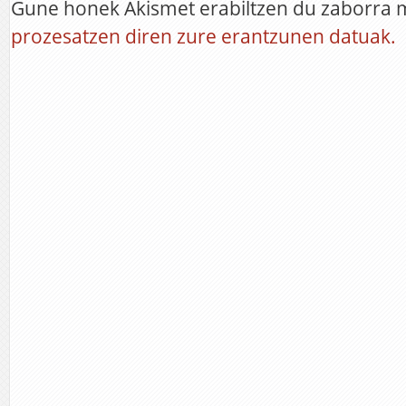
Gune honek Akismet erabiltzen du zaborra 
prozesatzen diren zure erantzunen datuak.