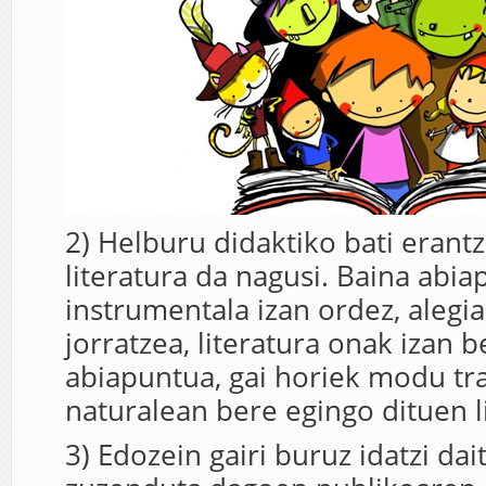
2) Helburu didaktiko bati erant
literatura da nagusi. Baina abi
instrumentala izan ordez, alegia 
jorratzea, literatura onak izan 
abiapuntua, gai horiek modu tra
naturalean bere egingo dituen l
3) Edozein gairi buruz idatzi da