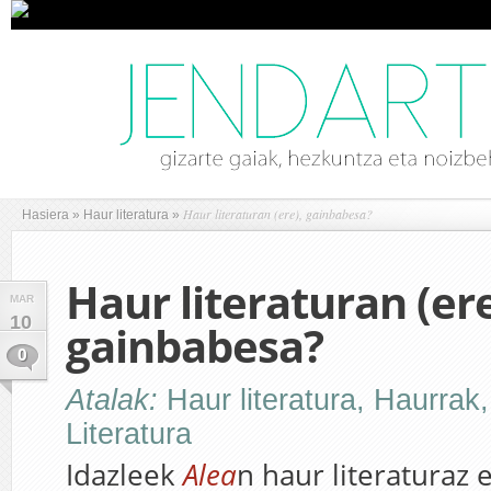
Haur literaturan (ere), gainbabesa?
Hasiera
»
Haur literatura
»
Haur literaturan (ere
MAR
10
gainbabesa?
0
Atalak:
Haur literatura
,
Haurrak
Literatura
Idazleek
Alea
n haur literaturaz 