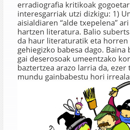
erradiografia kritikoak gogoetar
interesgarriak utzi dizkigu: 1) 
aisialdiaren “alde txepelena” a
hartzen literatura. Balio subert
da haur literaturatik eta horren
gehiegizko babesa dago. Baina 
gai deserosoak umeentzako kon
baztertzea arazo larria da, ezer
mundu gainbabestu hori irreala 