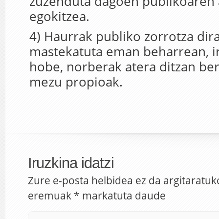
zuzenduta dagoen publikoaren 
egokitzea.
4) Haurrak publiko zorrotza dir
mastekatuta eman beharrean, i
hobe, norberak atera ditzan be
mezu propioak.
Iruzkina idatzi
Zure e-posta helbidea ez da argitaratuk
eremuak
*
markatuta daude