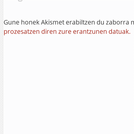
Gune honek Akismet erabiltzen du zaborra 
prozesatzen diren zure erantzunen datuak.