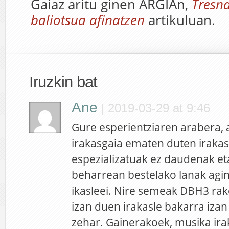
Gaiaz aritu ginen ARGIAn,
Tresn
baliotsua afinatzen
artikuluan.
Iruzkin bat
Ane
|
2019-03-29 at 9:46
Gure esperientziaren arabera, 
irakasgaia ematen duten iraka
espezializatuak ez daudenak e
beharrean bestelako lanak agin
ikasleei. Nire semeak DBH3 rak
izan duen irakasle bakarra izan 
zehar. Gainerakoek, musika ira