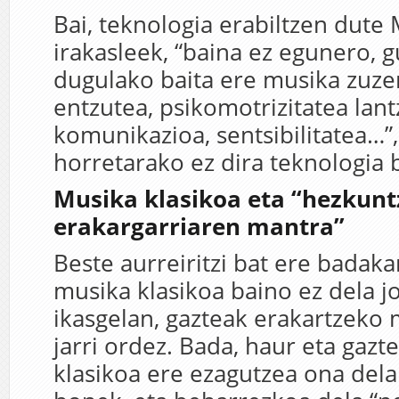
Bai, teknologia erabiltzen dute
irakasleek, “baina ez egunero, 
dugulako baita ere musika zuze
entzutea, psikomotrizitatea lant
komunikazioa, sentsibilitatea…”,
horretarako ez dira teknologia 
Musika klasikoa eta “hezkunt
erakargarriaren mantra”
Beste aurreiritzi bat ere badak
musika klasikoa baino ez dela j
ikasgelan, gazteak erakartzek
jarri ordez. Bada, haur eta gaz
klasikoa ere ezagutzea ona dela 