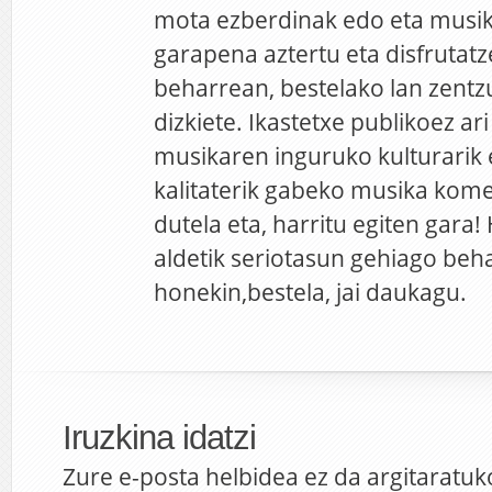
mota ezberdinak edo eta musika
garapena aztertu eta disfrutatz
beharrean, bestelako lan zentz
dizkiete. Ikastetxe publikoez ari
musikaren inguruko kulturarik e
kalitaterik gabeko musika kome
dutela eta, harritu egiten gara
aldetik seriotasun gehiago beha
honekin,bestela, jai daukagu.
Iruzkina idatzi
Zure e-posta helbidea ez da argitaratuk