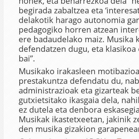
honek, eta beharrezkoa dela “n
begirada zabaltzea eta ‘interesa
delakotik harago autonomia gar
pedagogiko horren atzean inter
ere badaudelako maiz. Musika k
defendatzen dugu, eta klasikoa
bai”.
Musikako irakasleen motibazioa
prestakuntza defendatu du, na
administrazioak eta gizarteak b
gutxietsitako ikasgaia dela, nah
ez dutela eta denbora eskasegi
Musikak ikastetxeetan, jakinik z
den musika gizakion garapenea