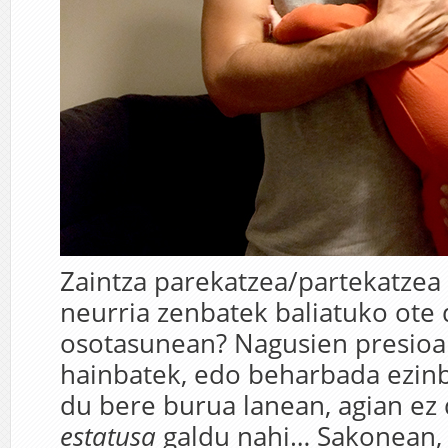
Zaintza parekatzea/partekatzea
neurria zenbatek baliatuko ote
osotasunean? Nagusien presioa 
hainbatek, edo beharbada ezin
du bere burua lanean, agian ez
estatusa
galdu nahi… Sakonean, 