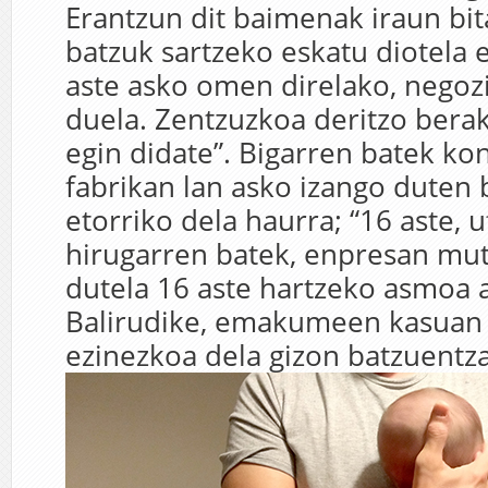
Erantzun dit baimenak iraun bi
batzuk sartzeko eskatu diotela 
aste asko omen direlako, negoz
duela. Zentzuzkoa deritzo berak
egin didate”. Bigarren batek kon
fabrikan lan asko izango duten
etorriko dela haurra; “16 aste, u
hirugarren batek, enpresan mut
dutela 16 aste hartzeko asmoa 
Balirudike, emakumeen kasuan
ezinezkoa dela gizon batzuentza