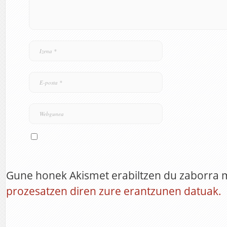
Gune honek Akismet erabiltzen du zaborra 
prozesatzen diren zure erantzunen datuak.