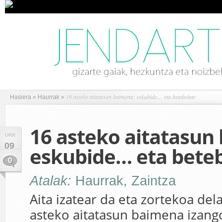
16 asteko aitatasun baimena: eskubide… eta betebehar
Hasiera
»
Haurrak
»
16 asteko aitatasun
URR
09
eskubide… eta bete
0
Atalak:
Haurrak
,
Zaintza
Aita izatear da eta zortekoa dela
asteko aitatasun baimena izang