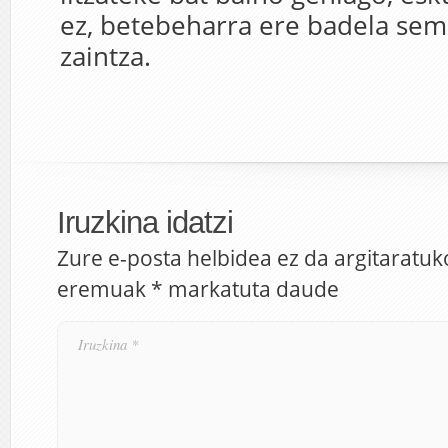
ez, betebeharra ere badela se
zaintza.
Iruzkina idatzi
Zure e-posta helbidea ez da argitaratuk
eremuak
*
markatuta daude