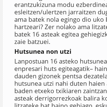
erantzukizuna modu ezberdine
esleitzen/ulertzen jarraitzen du
ama batek nola egingo dio uko
hartzeari? Zer nolako ama litzate
batek 16 asteak egitea gehiegiz
zaie batzuei.
Hutsunea non utzi
Lanpostuan 16 asteko hutsunea 
enpresari huts egiteagatik– hai
dauden gizonek pentsa dezatel
hutsunea utzi nahi duten haien
baden etxeko txikiaren zaintza
asteak derrigorrezkoak balira 
litzateke bat baino gehiago, es