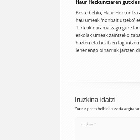
Haur Hezkuntzaren gutxie
Beste behin, Haur Hezkuntza a
hau umeak ‘nonbait uzteko’ e
“Urteak daramatzagu gure lana
eskolak umeak zaintzeko zaba
hazten eta hezitzen laguntzen
lehenengo oinarriak jartzen 
Iruzkina idatzi
Zure e-posta helbidea ez da argitarat