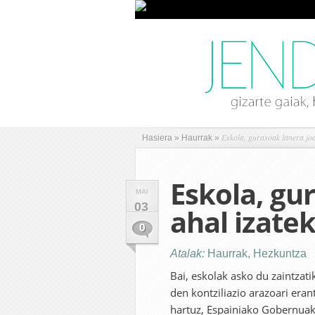
Eskola, gurasoak lanera joa
Hasiera
»
Haurrak
»
Eskola, gu
MAI
03
ahal izate
0
Atalak:
Haurrak
,
Hezkuntza
Bai, eskolak asko du zaintzati
den kontziliazio arazoari era
hartuz, Espainiako Gobernuak