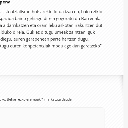
spena
sistentzialismo hutsarekin lotua izan da, baina ziklo
spazioa baino gehiago direla gogoratu du Barrenak:
 aldarrikatzen eta orain leku askotan irakurtzen dut
lduko direla. Guk ez ditugu umeak zaintzen, guk
 diegu, euren garapenean parte hartzen dugu,
ditugu euren konpetentziak modu egokian garatzeko”.
uko.
Beharrezko eremuak
*
markatuta daude