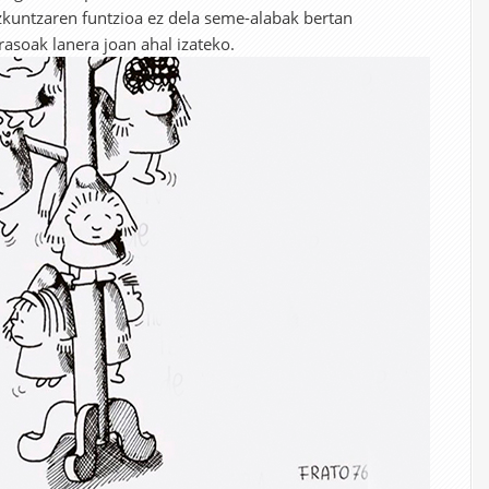
zkuntzaren funtzioa ez dela seme-alabak bertan
rasoak lanera joan ahal izateko.