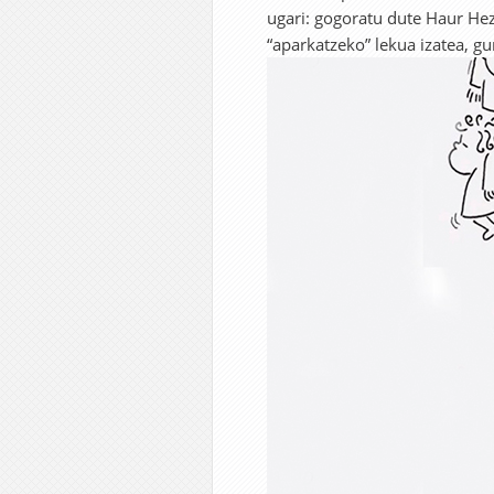
ugari: gogoratu dute Haur He
“aparkatzeko” lekua izatea, gu