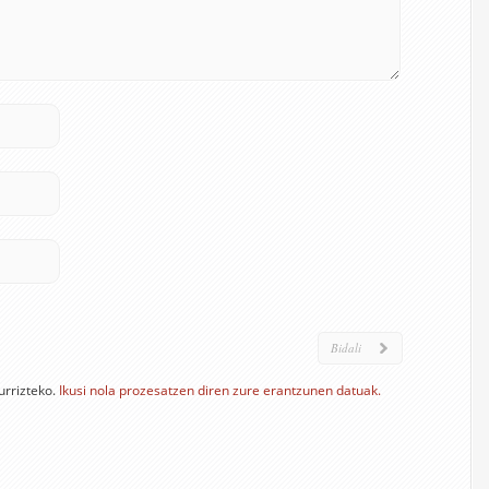
urrizteko.
Ikusi nola prozesatzen diren zure erantzunen datuak.