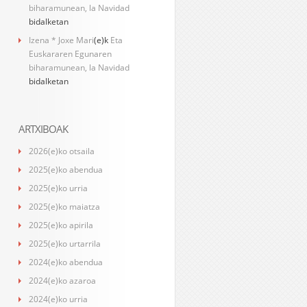
biharamunean, la Navidad
bidalketan
Izena * Joxe Mari
(e)k
Eta
Euskararen Egunaren
biharamunean, la Navidad
bidalketan
ARTXIBOAK
2026(e)ko otsaila
2025(e)ko abendua
2025(e)ko urria
2025(e)ko maiatza
2025(e)ko apirila
2025(e)ko urtarrila
2024(e)ko abendua
2024(e)ko azaroa
2024(e)ko urria