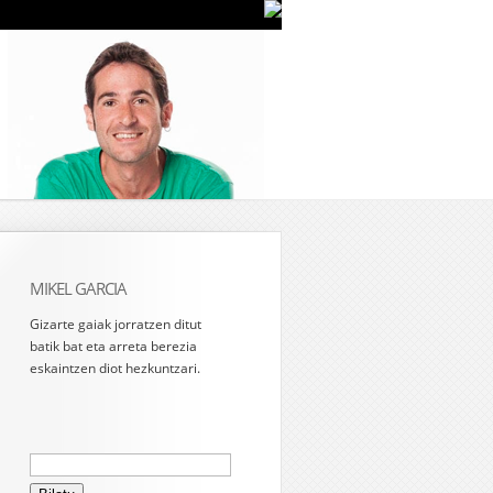
MIKEL GARCIA
Gizarte gaiak jorratzen ditut
batik bat eta arreta berezia
eskaintzen diot hezkuntzari.
Bilatu: