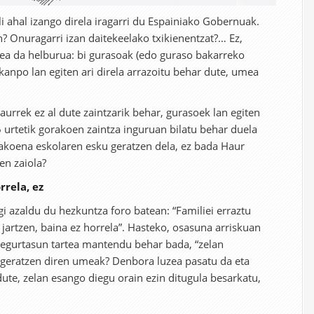
li ahal izango direla iragarri du Espainiako Gobernuak.
? Onuragarri izan daitekeelako txikienentzat?… Ez,
tea da helburua: bi gurasoak (edo guraso bakarreko
 kanpo lan egiten ari direla arrazoitu behar dute, umea
aurrek ez al dute zaintzarik behar, gurasoek lan egiten
6 urtetik gorakoen zaintza inguruan bilatu behar duela
rakoena eskolaren esku geratzen dela, ez bada Haur
en zaiola?
rrela, ez
i azaldu du hezkuntza foro batean: “Familiei erraztu
 jartzen, baina ez horrela”. Hasteko, osasuna arriskuan
. Segurtasun tartea mantendu behar bada, “zelan
 geratzen diren umeak? Denbora luzea pasatu da eta
te, zelan esango diegu orain ezin ditugula besarkatu,