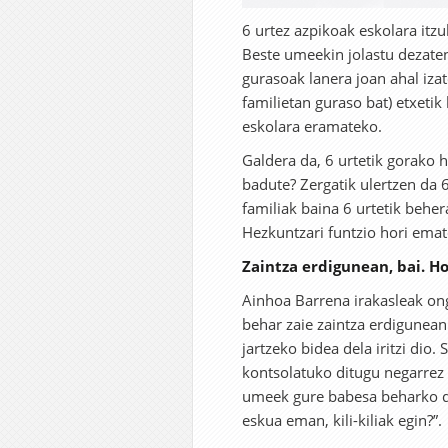
6 urtez azpikoak eskolara itzu
Beste umeekin jolastu dezaten
gurasoak lanera joan ahal iza
familietan guraso bat) etxetik
eskolara eramateko.
Galdera da, 6 urtetik gorako h
badute? Zergatik ulertzen da 
familiak baina 6 urtetik behe
Hezkuntzari funtzio hori emat
Zaintza erdigunean, bai. Ho
Ainhoa Barrena irakasleak ong
behar zaie zaintza erdigunean
jartzeko bidea dela iritzi dio
kontsolatuko ditugu negarrez
umeek gure babesa beharko du
eskua eman, kili-kiliak egin?”.