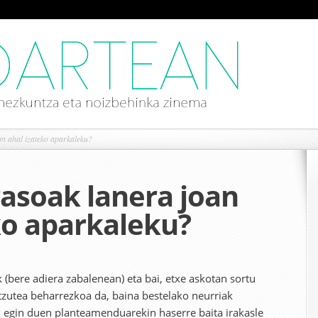
n ahal izateko aparkaleku?
rasoak lanera joan
ko aparkaleku?
k (bere adiera zabalenean) eta bai, etxe askotan sortu
ntzutea beharrezkoa da, baina bestelako neurriak
 egin duen planteamenduarekin haserre baita irakasle