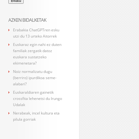
AZKEN BIDALKETAK
Erabakia ChatGPTren esku
utzi du 13 urteko Aitorrek
Euskaraz egin nahi ez duten
familiak zergatik datoz
euskara sustatzeko
ekimenetara?
Noiz normalizatu dugu
(berriro) ipurdikoa seme-
alabari?
Euskaraldiaren gainetik
crossfita lehenetsi du Irungo
Udalak
Nerabeak, incel kultura eta
pilula gorriak