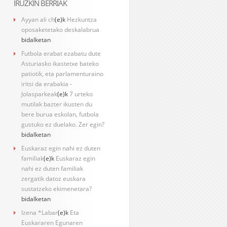
IRUZKIN BERRIAK
Ayyan ali ch
(e)k
Hezkuntza
oposaketetako deskalabrua
bidalketan
Futbola erabat ezabatu dute
Asturiasko ikastetxe bateko
patiotik, eta parlamenturaino
iritsi da erabakia -
Jolasparkeak
(e)k
7 urteko
mutilak bazter ikusten du
bere burua eskolan, futbola
gustuko ez duelako. Zer egin?
bidalketan
Euskaraz egin nahi ez duten
familiak
(e)k
Euskaraz egin
nahi ez duten familiak
zergatik datoz euskara
sustatzeko ekimenetara?
bidalketan
Izena *Labar
(e)k
Eta
Euskararen Egunaren