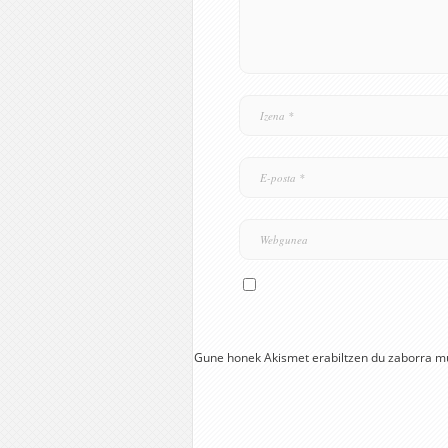
Gune honek Akismet erabiltzen du zaborra m