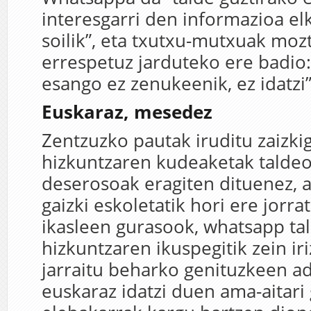
interesgarri den informazioa e
soilik”, eta txutxu-mutxuak moz
errespetuz jarduteko ere badio:
esango ez zenukeenik, ez idatzi”
Euskaraz, mesedez
Zentzuzko pautak iruditu zaizki
hizkuntzaren kudeaketak taldeo
deserosoak eragiten dituenez, a
gaizki eskoletatik hori ere jorr
ikasleen gurasook, whatsapp ta
hizkuntzaren ikuspegitik zein ir
jarraitu beharko genituzkeen ad
euskaraz idatzi duen ama-aitari