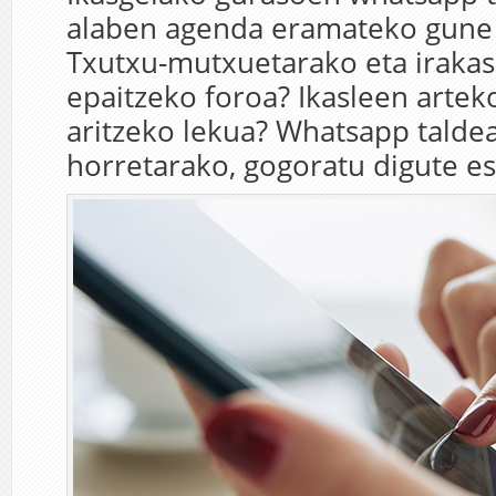
alaben agenda eramateko gune 
Txutxu-mutxuetarako eta irakas
epaitzeko foroa? Ikasleen artek
aritzeko lekua? Whatsapp taldea
horretarako, gogoratu digute es