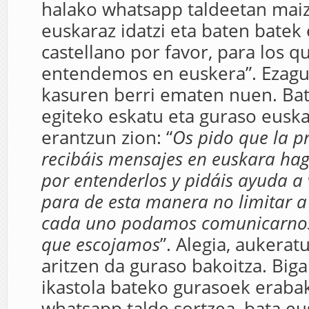
halako whatsapp taldeetan maiz
euskaraz idatzi eta baten batek
castellano por favor, para los q
entendemos en euskera”. Ezagu
kasuren berri ematen nuen. Bat
egiteko eskatu eta guraso eusk
erantzun zion: “
Os pido que la p
recibáis mensajes en euskara hag
por entenderlos y pidáis ayuda a 
para de esta manera no limitar a
cada uno podamos comunicarnos
que escojamos
”. Alegia, aukera
aritzen da guraso bakoitza. Big
ikastola bateko gurasoek erabak
whatsapp talde sortzea, bata eu