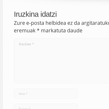
Iruzkina idatzi
Zure e-posta helbidea ez da argitaratuk
eremuak
*
markatuta daude