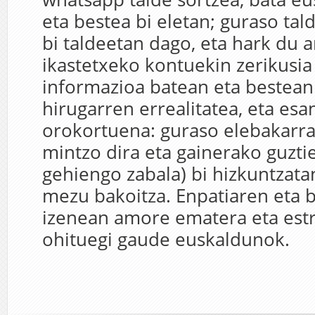
eta bestea bi eletan; guraso ta
bi taldeetan dago, eta hark du 
ikastetxeko kontuekin zerikusi
informazioa batean eta bestean 
hirugarren errealitatea, eta es
orokortuena: guraso elebakarra
mintzo dira eta gainerako guztie
gehiengo zabala) bi hizkuntzata
mezu bakoitza. Enpatiaren eta 
izenean amore ematera eta estre
ohituegi gaude euskaldunok.