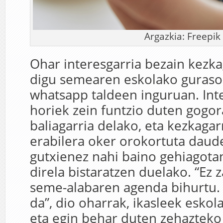
Argazkia: Freepik
Ohar interesgarria bezain kezkag
digu semearen eskolako guraso 
whatsapp taldeen inguruan. Inte
horiek zein funtzio duten gogo
baliagarria delako, eta kezkagar
erabilera oker orokortuta daud
gutxienez nahi baino gehiagota
direla bistaratzen duelako. “Ez z
seme-alabaren agenda bihurtu.
da”, dio oharrak, ikasleek eskola
eta egin behar duten zehazteko