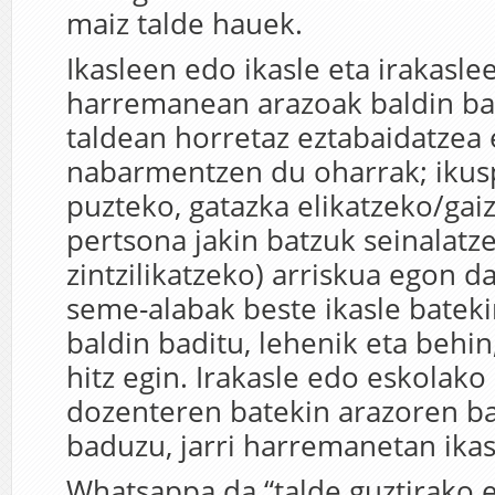
maiz talde hauek.
Ikasleen edo ikasle eta irakasle
harremanean arazoak baldin ba
taldean horretaz eztabaidatzea 
nabarmentzen du oharrak; ikus
puzteko, gatazka elikatzeko/gai
pertsona jakin batzuk seinalatze
zintzilikatzeko) arriskua egon d
seme-alabak beste ikasle batek
baldin baditu, lehenik eta behin
hitz egin. Irakasle edo eskolako 
dozenteren batekin arazoren ba
baduzu, jarri harremanetan ikas
Whatsappa da “talde guztirako e