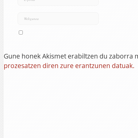
Gune honek Akismet erabiltzen du zaborra 
prozesatzen diren zure erantzunen datuak.