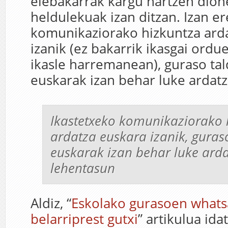
elebakarrak kargu hartzen dio
heldulekuak izan ditzan. Izan er
komunikaziorako hizkuntza ard
izanik (ez bakarrik ikasgai ordue
ikasle harremanean), guraso ta
euskarak izan behar luke ardatz
Ikastetxeko komunikaziorako 
ardatza euskara izanik, guras
euskarak izan behar luke arda
lehentasun
Aldiz, “
Eskolako gurasoen whats
belarriprest gutxi
” artikulua id