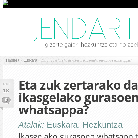
Eta zuk zertarako darabilzu ikasgelako gurasoen whatsappa?
Hasiera
»
Euskara
»
Eta zuk zertarako da
OTS
18
ikasgelako gurasoe
0
whatsappa?
Atalak:
Euskara
,
Hezkuntza
Ikasgelako gurasoen whatsapp 