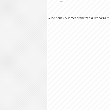
Gune honek Akismet erabiltzen du zaborra m