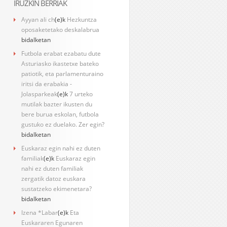
IRUZKIN BERRIAK
Ayyan ali ch
(e)k
Hezkuntza
oposaketetako deskalabrua
bidalketan
Futbola erabat ezabatu dute
Asturiasko ikastetxe bateko
patiotik, eta parlamenturaino
iritsi da erabakia -
Jolasparkeak
(e)k
7 urteko
mutilak bazter ikusten du
bere burua eskolan, futbola
gustuko ez duelako. Zer egin?
bidalketan
Euskaraz egin nahi ez duten
familiak
(e)k
Euskaraz egin
nahi ez duten familiak
zergatik datoz euskara
sustatzeko ekimenetara?
bidalketan
Izena *Labar
(e)k
Eta
Euskararen Egunaren