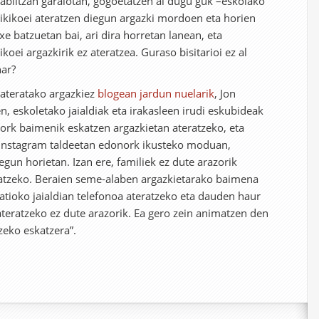
abiltzan garaiotan, gogoetatzen al dugu guk –eskolako
ikikoei ateratzen diegun argazki mordoen eta horien
xe batzuetan bai, ari dira horretan lanean, eta
ikoei argazkirik ez ateratzea. Guraso bisitarioi ez al
har?
i ateratako argazkiez
blogean jardun nuelarik
, Jon
, eskoletako jaialdiak eta irakasleen irudi eskubideak
inork baimenik eskatzen argazkietan ateratzeko, eta
 Instagram taldeetan edonork ikusteko moduan,
egun horietan. Izan ere, familiek ez dute arazorik
patzeko. Beraien seme-alaben argazkietarako baimena
patioko jaialdian telefonoa ateratzeko eta dauden haur
 ateratzeko ez dute arazorik. Ea gero zein animatzen den
zeko eskatzera”.