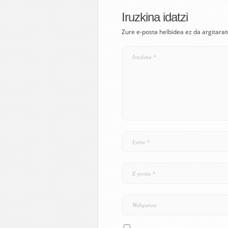
Iruzkina idatzi
Zure e-posta helbidea ez da argitarat