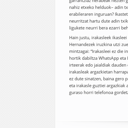
garrantziaz nerabeak hezten g
nahiz etxeko helduok– adin tx
erabileraren inguruan? Ikastet
neurritzat hartu dute adin txik
ligukete neurri bera ezarri be
Hain justu, irakasleek ikaslee
Hernandezek iruzkina utzi zuen
mintzagai: “Irakasleei ez die 
hortik dabiltza WhatsApp eta
irteerak edo jaialdiak dauden 
irakasleak argazkietan harra
ez dute sinatzen, baina gero 
eta irakasle guztiei argazkiak
guraso horri telefonoa gordet