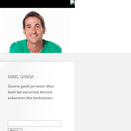
MIKEL GARCIA
Gizarte gaiak jorratzen ditut
batik bat eta arreta berezia
eskaintzen diot hezkuntzari.
Bilatu: