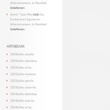
biharamunean, la Navidad
bidalketan
Izena * Joxe Mari
(e)k
Eta
Euskararen Egunaren
biharamunean, la Navidad
bidalketan
ARTXIBOAK
2026(e)ko otsaila
2025(e)ko abendua
2025(e)ko urria
2025(e)ko maiatza
2025(e)ko apirila
2025(e)ko urtarrila
2024(e)ko abendua
2024(e)ko azaroa
2024(e)ko urria