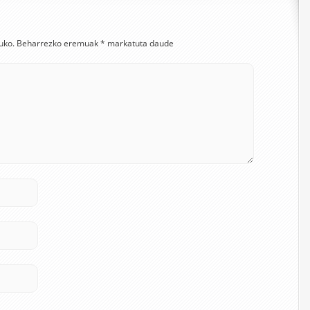
uko.
Beharrezko eremuak
*
markatuta daude