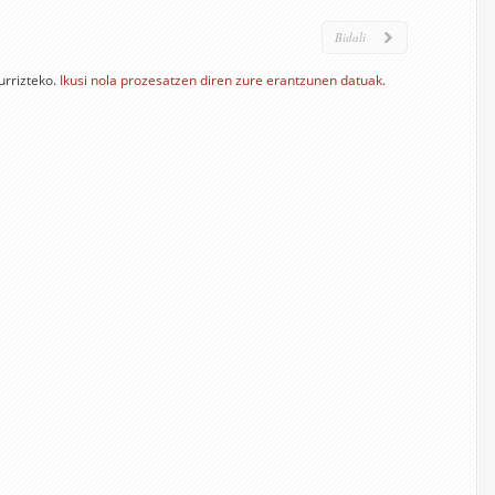
urrizteko.
Ikusi nola prozesatzen diren zure erantzunen datuak.