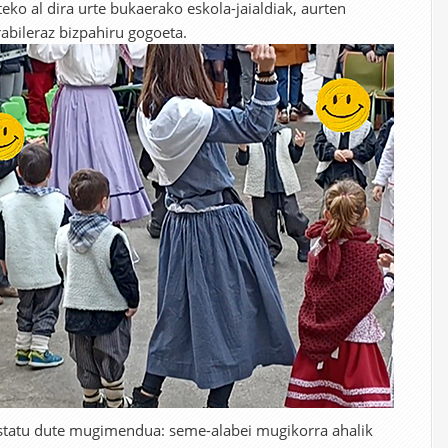
eko al dira urte bukaerako eskola-jaialdiak, aurten
rabileraz bizpahiru gogoeta.
ustatu dute mugimendua: seme-alabei mugikorra ahalik