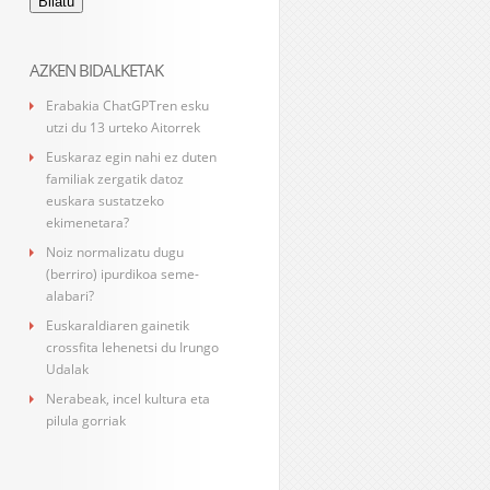
AZKEN BIDALKETAK
Erabakia ChatGPTren esku
utzi du 13 urteko Aitorrek
Euskaraz egin nahi ez duten
familiak zergatik datoz
euskara sustatzeko
ekimenetara?
Noiz normalizatu dugu
(berriro) ipurdikoa seme-
alabari?
Euskaraldiaren gainetik
crossfita lehenetsi du Irungo
Udalak
Nerabeak, incel kultura eta
pilula gorriak