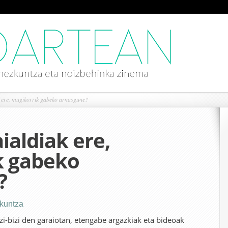
k ere, mugikorrik gabeko arnasgune?
ialdiak ere,
k gabeko
?
kuntza
zi-bizi den garaiotan, etengabe argazkiak eta bideoak