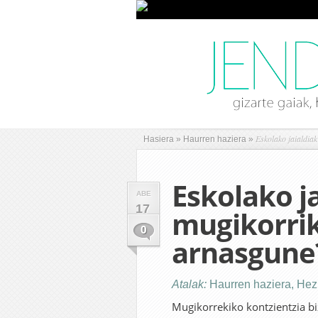
Eskolako jaialdia
Hasiera
»
Haurren haziera
»
Eskolako ja
ABE
17
mugikorri
0
arnasgune
Atalak:
Haurren haziera
,
Hez
Mugikorrekiko kontzientzia bi