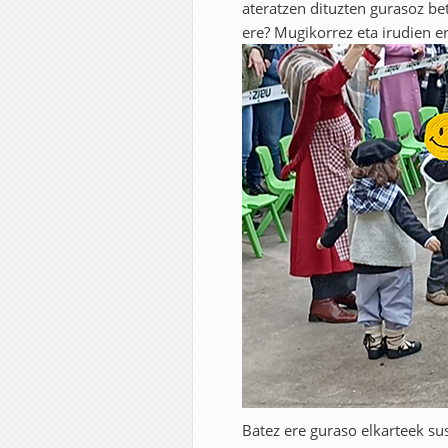
ateratzen dituzten gurasoz bet
ere? Mugikorrez eta irudien e
Batez ere guraso elkarteek s