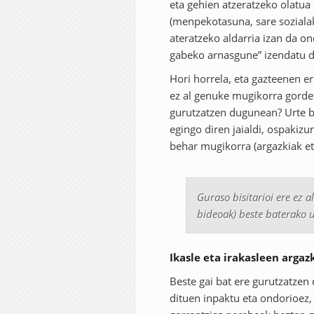
eta gehien atzeratzeko olatua
(menpekotasuna, sare sozialak
ateratzeko aldarria izan da o
gabeko arnasgune” izendatu d
Hori horrela, eta gazteenen e
ez al genuke mugikorra gordeta
gurutzatzen dugunean? Urte b
egingo diren jaialdi, ospakizun
behar mugikorra (argazkiak et
Guraso bisitarioi ere ez 
bideoak) beste baterako 
Ikasle eta irakasleen arga
Beste gai bat ere gurutzatzen
dituen inpaktu eta ondorioez,