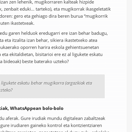
 izan zen lehenik, mugikorraren kalteak hizpide
, zenbait eduki… tarteko), eta mugikorrak ikasgeletatik
ndoren: gero eta gehiago dira beren burua “mugikorrik
uten ikastetxeak.
redu garen helduok eredugarri ere izan behar badugu,
 eta itzalita izan behar, sikiera ikastetxeko atea
ukaerako oporren harira eskola gehientsuenetan
 eta ekitaldietan, bisitarioi ere ez al ligukete eskatu
a bideoak) beste baterako uzteko?
al ligukete eskatu behar mugikorra (argazkiak eta
uzteko?
zkiak, WhatsAppean bolo-bolo
 du aferak. Gure irudiak mundu digitalean zabaltzeak
 gure irudiaren gaineko kontrol eta kontzientziaren