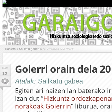
Goierri orain dela 20 urte
Hasiera
»
Sailkatu gabea
»
Goierri orain dela 20
MAR
12
Atalak:
Sailkatu gabea
0
Egiten ari naizen lan baterako i
izan dut “
Hizkuntz ordezkapena
norakoak Goierrin
” liburua, ora