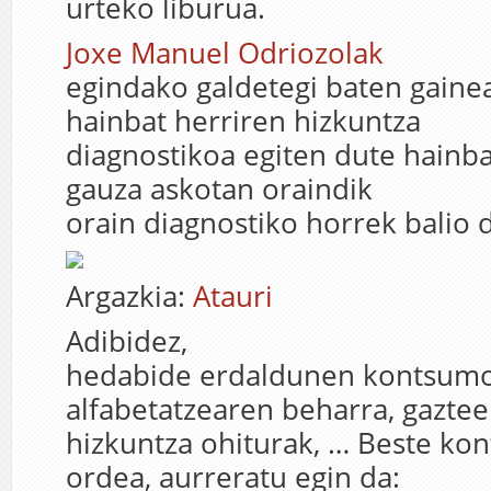
urteko liburua.
Joxe Manuel Odriozolak
egindako galdetegi baten gaine
hainbat herriren hizkuntza
diagnostikoa egiten dute hainbat
gauza askotan oraindik
orain diagnostiko horrek balio 
Argazkia:
Atauri
Adibidez,
hedabide erdaldunen kontsumo
alfabetatzearen beharra, gazte
hizkuntza ohiturak, … Beste kon
ordea, aurreratu egin da: