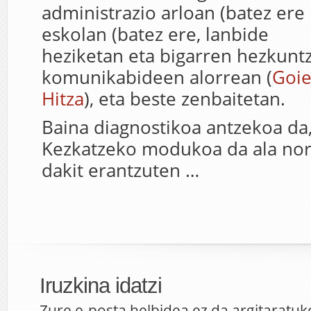
administrazio arloan (batez ere 
eskolan (batez ere, lanbide
heziketan eta bigarren hezkuntz
komunikabideen alorrean (
Goie
Hitza
), eta beste zenbaitetan.
Baina diagnostikoa antzekoa da
Kezkatzeko modukoa da ala nor
dakit erantzuten …
Iruzkina idatzi
Zure e-posta helbidea ez da argitaratuk