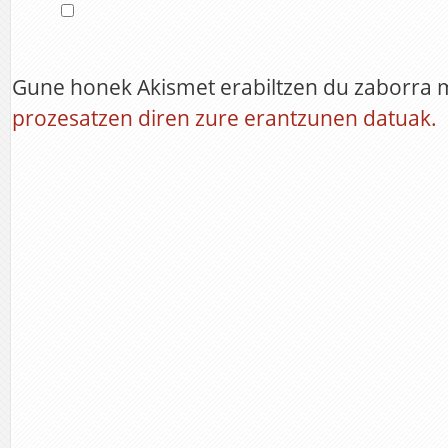
Gune honek Akismet erabiltzen du zaborra 
prozesatzen diren zure erantzunen datuak.