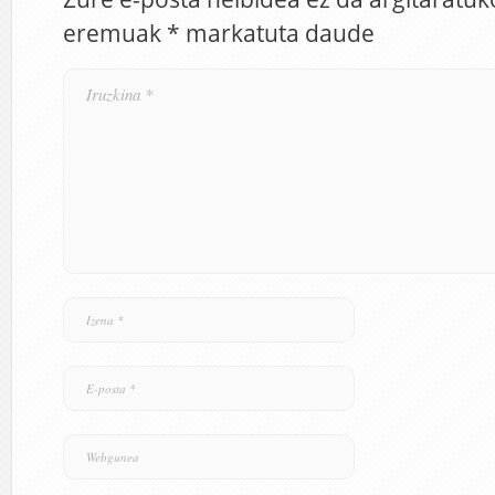
eremuak
*
markatuta daude