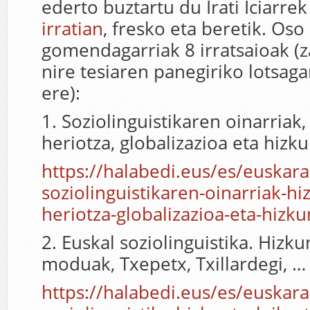
ederto buztartu du Irati Iciarre
irratian
, fresko eta beretik. Oso
gomendagarriak 8 irratsaioak (
nire tesiaren panegiriko lotsaga
ere):
1. Soziolinguistikaren oinarriak
heriotza, globalizazioa eta hizku
https://halabedi.eus/es/euskara
soziolinguistikaren-oinarriak-hi
heriotza-globalizazioa-eta-hizku
2. Euskal soziolinguistika. Hizk
moduak, Txepetx, Txillardegi, …
https://halabedi.eus/es/euskara