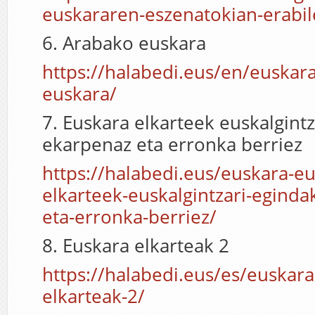
euskararen-eszenatokian-erabil
6. Arabako euskara
https://halabedi.eus/en/euskar
euskara/
7. Euskara elkarteek euskalgint
ekarpenaz eta erronka berriez
https://halabedi.eus/euskara-eu
elkarteek-euskalgintzari-egind
eta-erronka-berriez/
8. Euskara elkarteak 2
https://halabedi.eus/es/euskara
elkarteak-2/