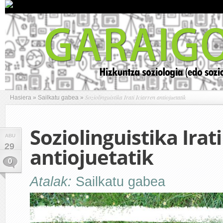
Soziolinguistika Irati Iciarren antiojuetatik
Hasiera
»
Sailkatu gabea
»
Soziolinguistika Irati
ABU
29
antiojuetatik
0
Atalak:
Sailkatu gabea