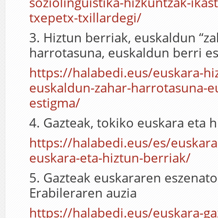
soziolinguistika-hizkuntzak-ika
txepetx-txillardegi/
3. Hiztun berriak, euskaldun “za
harrotasuna, euskaldun berri e
https://halabedi.eus/euskara-hi
euskaldun-zahar-harrotasuna-eu
estigma/
4. Gazteak, tokiko euskara eta h
https://halabedi.eus/es/euskara
euskara-eta-hiztun-berriak/
5. Gazteak euskararen eszenato
Erabileraren auzia
https://halabedi.eus/euskara-ga