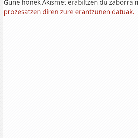
Gune honek Akismet erabiltzen du zaborra 
prozesatzen diren zure erantzunen datuak.