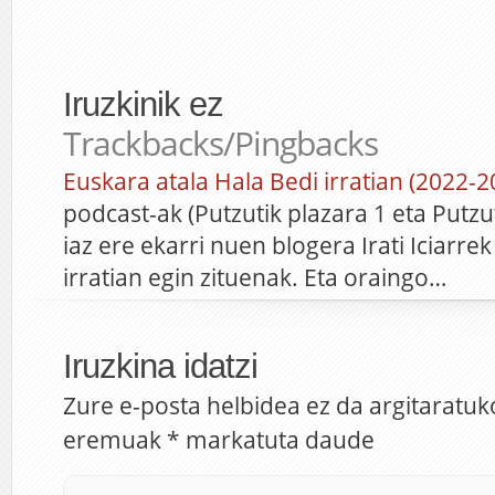
Iruzkinik ez
Trackbacks/Pingbacks
Euskara atala Hala Bedi irratian (2022-2
podcast-ak (Putzutik plazara 1 eta Putzut
iaz ere ekarri nuen blogera Irati Iciarre
irratian egin zituenak. Eta oraingo…
Iruzkina idatzi
Zure e-posta helbidea ez da argitaratuk
eremuak
*
markatuta daude