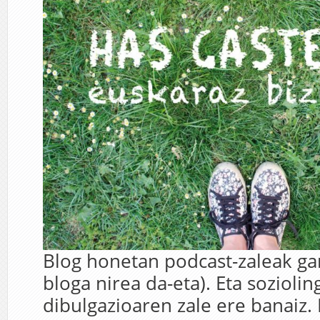
Blog honetan podcast-zaleak gar
bloga nirea da-eta). Eta soziolin
dibulgazioaren zale ere banaiz. 