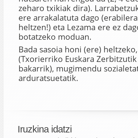
zeharo txikiak dira). Larrabetz
ere arrakalatuta dago (erabilera
heltzen!) eta Lezama ere ez da
botatzeko moduan.
Bada sasoia honi (ere) heltzeko
(Txorierriko Euskara Zerbitzutik
bakarrik), mugimendu sozialetat
arduratsuetatik.
Iruzkina idatzi