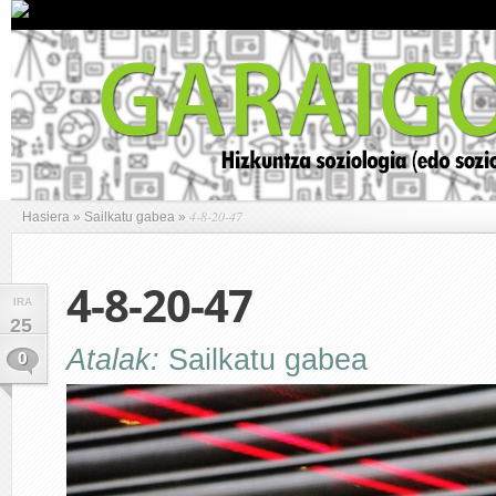
4-8-20-47
Hasiera
»
Sailkatu gabea
»
4-8-20-47
IRA
25
Atalak:
Sailkatu gabea
0