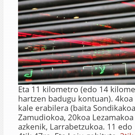
Eta 11 kilometro (edo 14 kilome
hartzen badugu kontuan). 4koa 
kale erabilera (baita Sondikakoa
Zamudiokoa, 20koa Lezamakoa 
azkenik, Larrabetzukoa. 11 edo