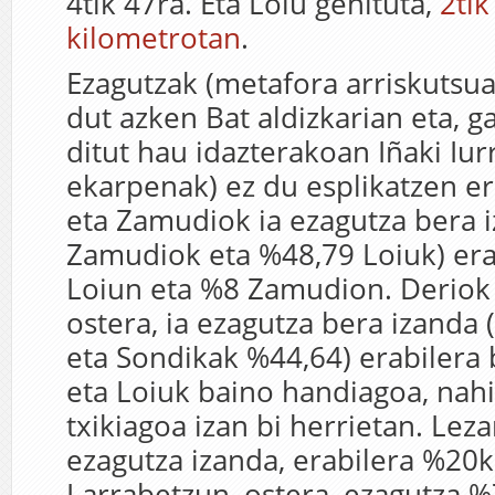
4tik 47ra. Eta Loiu gehituta,
2tik
kilometrotan
.
Ezagutzak (metafora arriskutsua
dut azken Bat aldizkarian eta, g
ditut hau idazterakoan Iñaki Iu
ekarpenak) ez du esplikatzen er
eta Zamudiok ia ezagutza bera 
Zamudiok eta %48,79 Loiuk) era
Loiun eta %8 Zamudion. Deriok 
ostera, ia ezagutza bera izanda
eta Sondikak %44,64) erabilera b
eta Loiuk baino handiagoa, nahi
txikiagoa izan bi herrietan. Le
ezagutza izanda, erabilera %20k
Larrabetzun, ostera, ezagutza 