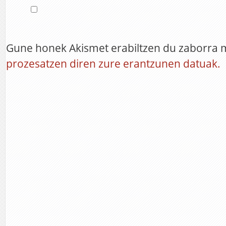
Gune honek Akismet erabiltzen du zaborra 
prozesatzen diren zure erantzunen datuak.