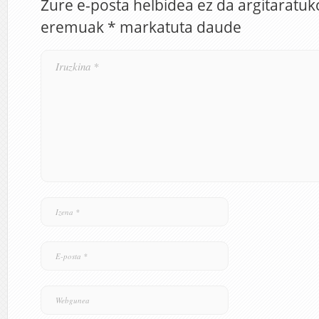
Zure e-posta helbidea ez da argitaratuk
eremuak
*
markatuta daude