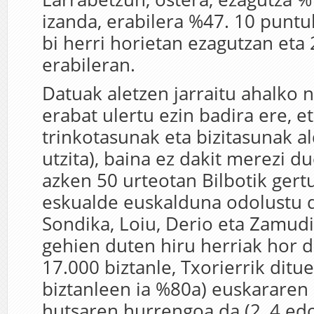
izanda, erabilera %47. 10 punt
bi herri horietan ezagutzan eta
erabileran.
Datuak aletzen jarraitu ahalko 
erabat ulertu ezin badira ere, e
trinkotasunak eta bizitasunak a
utzita), baina ez dakit merezi du
azken 50 urteotan Bilbotik ger
eskualde euskalduna odolustu d
Sondika, Loiu, Derio eta Zamudi
gehien duten hiru herriak hor d
17.000 biztanle, Txorierrik ditu
biztanleen ia %80a) euskararen 
hutsaren hurrengoa da (2, 4 ed