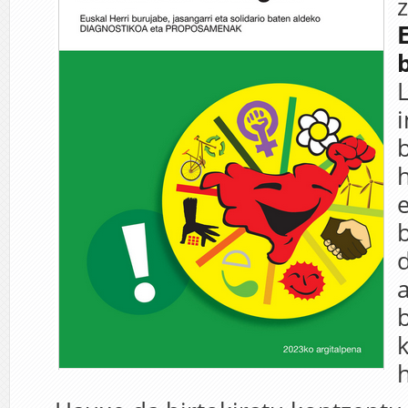
i
b
h