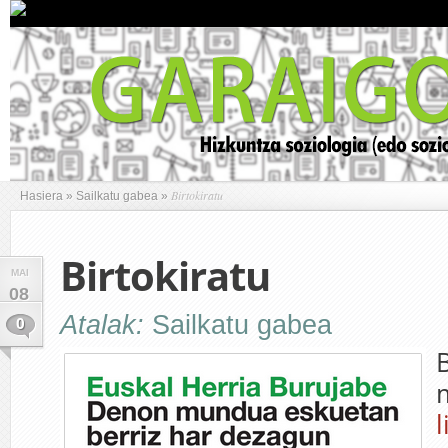
Birtokiratu
Hasiera
»
Sailkatu gabea
»
Birtokiratu
MAI
08
Atalak:
Sailkatu gabea
0
B