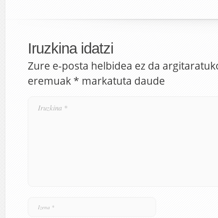
Iruzkina idatzi
Zure e-posta helbidea ez da argitaratuk
eremuak
*
markatuta daude