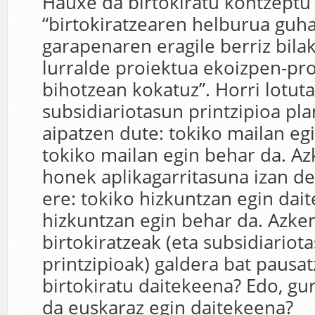
Hauxe da birtokiratu kontzeptu 
“birtokiratzearen helburua guh
garapenaren eragile berriz bilak
lurralde proiektua ekoizpen-pr
bihotzean kokatuz”. Horri lotuta
subsidiariotasun printzipioa pl
aipatzen dute: tokiko mailan eg
tokiko mailan egin behar da. Az
honek aplikagarritasuna izan d
ere: tokiko hizkuntzan egin dai
hizkuntzan egin behar da. Azken
birtokiratzeak (eta subsidiariot
printzipioak) galdera bat pausat
birtokiratu daitekeena? Edo, gur
da euskaraz egin daitekeena?