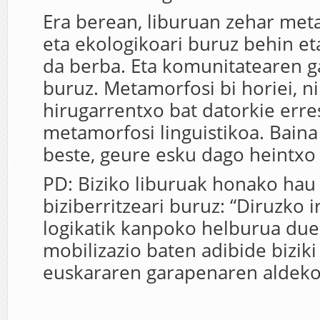
Era berean, liburuan zehar meta
eta ekologikoari buruz behin et
da berba. Eta komunitatearen ga
buruz. Metamorfosi bi horiei, ni
hirugarrentxo bat datorkie err
metamorfosi linguistikoa. Baina
beste, geure esku dago heintxo
PD: Biziko liburuak honako hau
biziberritzeari buruz: “Diruzko 
logikatik kanpoko helburua due
mobilizazio baten adibide biziki
euskararen garapenaren aldeko