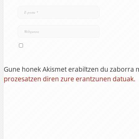
Gune honek Akismet erabiltzen du zaborra 
prozesatzen diren zure erantzunen datuak.