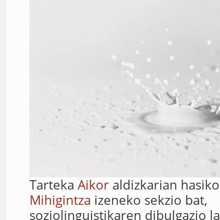
Tarteka
Aikor
aldizkarian hasiko
Mihigintza
izeneko sekzio bat,
soziolinguistikaren dibulgazio 