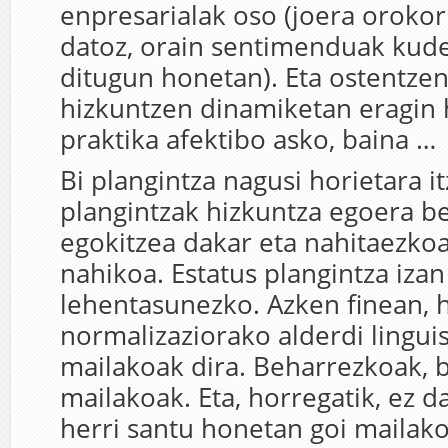
enpresarialak oso (joera orokor
datoz, orain sentimenduak kud
ditugun honetan). Eta ostentze
hizkuntzen dinamiketan eragin
praktika afektibo asko, baina …
Bi plangintza nagusi horietara it
plangintzak hizkuntza egoera be
egokitzea dakar eta nahitaezkoa
nahikoa. Estatus plangintza iza
lehentasunezko. Azken finean, 
normalizaziorako alderdi lingui
mailakoak dira. Beharrezkoak, 
mailakoak. Eta, horregatik, ez d
herri santu honetan goi mailako