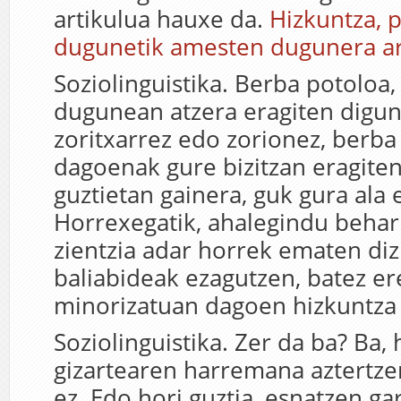
artikulua hauxe da.
Hizkuntza, 
dugunetik amesten dugunera a
Soziolinguistika. Berba potoloa,
dugunean atzera eragiten digun
zoritxarrez edo zorionez, berba
dagoenak gure bizitzan eragit
guztietan gainera, guk gura ala 
Horrexegatik, ahalegindu behar
zientzia adar horrek ematen di
baliabideak ezagutzen, batez e
minorizatuan dagoen hizkuntza 
Soziolinguistika. Zer da ba? Ba,
gizartearen harremana aztertze
ez. Edo hori guztia, esnatzen g