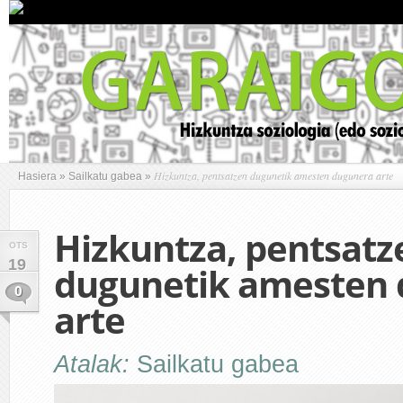
Hizkuntza, pentsatzen dugunetik amesten dugunera arte
Hasiera
»
Sailkatu gabea
»
Hizkuntza, pentsatz
OTS
19
dugunetik amesten
0
arte
Atalak:
Sailkatu gabea