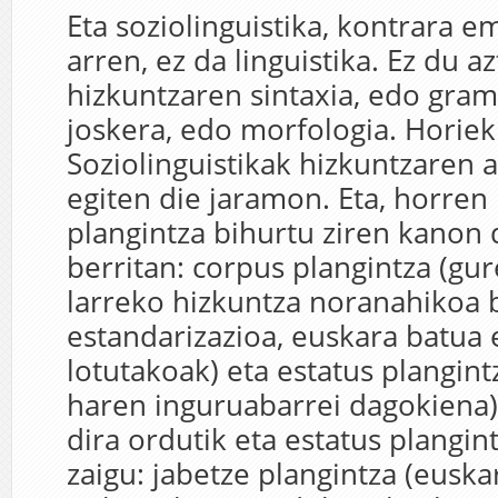
Eta soziolinguistika, kontrara 
arren, ez da linguistika. Ez du a
hizkuntzaren sintaxia, edo gram
joskera, edo morfologia. Horiek 
Soziolinguistikak hizkuntzaren a
egiten die jaramon. Eta, horren 
plangintza bihurtu ziren kanon d
berritan: corpus plangintza (gu
larreko hizkuntza noranahikoa b
estandarizazioa, euskara batua 
lotutakoak) eta estatus plangint
haren inguruabarrei dagokiena)
dira ordutik eta estatus plangin
zaigu: jabetze plangintza (euskar