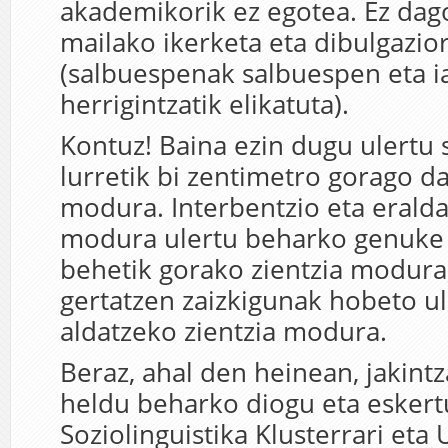
akademikorik ez egotea. Ez dago
mailako ikerketa eta dibulgazio
(salbuespenak salbuespen eta ia
herrigintzatik elikatuta).
Kontuz! Baina ezin dugu ulertu s
lurretik bi zentimetro gorago da
modura. Interbentzio eta eralda
modura ulertu beharko genuke e
behetik gorako zientzia modur
gertatzen zaizkigunak hobeto ul
aldatzeko zientzia modura.
Beraz, ahal den heinean, jakintz
heldu beharko diogu eta eskert
Soziolinguistika Klusterrari eta