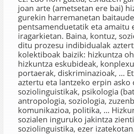
joan arte (ametsetan ere bai) h
gurekin harremanetan baitaude,
pentsamenduetatik eta amaitu 
iragarkietan. Baina, kontuz, sozi
ditu prozesu indibidualak aztert
kolektiboak baizik: hizkuntza oh
hizkuntza eskubideak, konplexu
portaerak, diskriminazioak, … Et
aztertu eta lantzeko erpin asko 
soziolinguistikak, psikologia (bat
antropologia, soziologia, zuzen
komunikazioa, politika, … Hizku
sozialen inguruko jakintza zient
soziolinguistika, ezer izatekotan