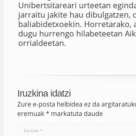
Unibertsitareari urteetan eginda
jarraitu jakite hau dibulgatzen,
baliabidetxoekin. Horretarako, 
dugu hurrengo hilabeteetan Ai
orrialdeetan.
Iruzkina idatzi
Zure e-posta helbidea ez da argitaratuk
eremuak
*
markatuta daude