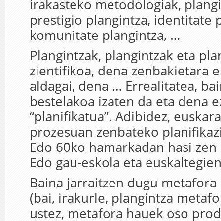
irakasteko metodologiak, plangi
prestigio plangintza, identitate 
komunitate plangintza, …
Plangintzak, plangintzak eta pl
zientifikoa, dena zenbakietara e
aldagai, dena … Errealitatea, ba
bestelakoa izaten da eta dena e
“planifikatua”. Adibidez, euskar
prozesuan zenbateko planifikaz
Edo 60ko hamarkadan hasi zen
Edo gau-eskola eta euskaltegien
Baina jarraitzen dugu metafora 
(bai, irakurle, plangintza metafo
ustez, metafora hauek oso produ