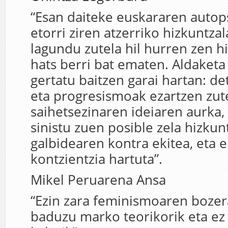
“Esan daiteke euskararen autops
etorri ziren atzerriko hizkuntzal
lagundu zutela hil hurren zen h
hats berri bat ematen. Aldaketa
gertatu baitzen garai hartan: 
eta progresismoak ezartzen zut
saihetsezinaren ideiaren aurka,
sinistu zuen posible zela hizkun
galbidearen kontra ekitea, eta e
kontzientzia hartuta”.
Mikel Peruarena Ansa
“Ezin zara feminismoaren bozera
baduzu marko teorikorik eta e