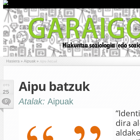
Aipu batzuk
Hasiera
»
Aipuak
»
Aipu batzuk
OTS
25
Atalak:
Aipuak
0
“Ident
dira a
aldake