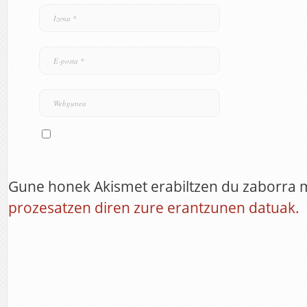
Gune honek Akismet erabiltzen du zaborra 
prozesatzen diren zure erantzunen datuak.