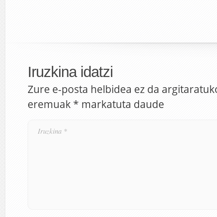
Iruzkina idatzi
Zure e-posta helbidea ez da argitaratuk
eremuak
*
markatuta daude