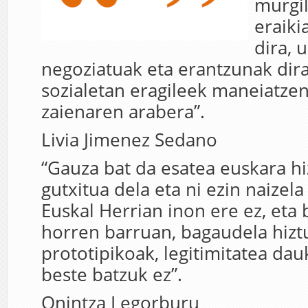
murgil
eraiki
dira, 
negoziatuak eta erantzunak dira
sozialetan eragileek maneiatze
zaienaren arabera”.
Livia Jimenez Sedano
“Gauza bat da esatea euskara h
gutxitua dela eta ni ezin naizela
Euskal Herrian inon ere ez, eta 
horren barruan, bagaudela hizt
prototipikoak, legitimitatea da
beste batzuk ez”.
Onintza Legorburu