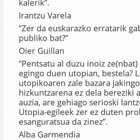
kalerik”.
Irantzu Varela
“Zer da euskarazko erratarik g
publiko bat?”
Oier Guillan
“Pentsatu al duzu inoiz ze(nbat)
egingo duen utopian, bestela? L
utopikoaren zale bazara jaking
hizkuntzarena ez dela bereziki 
auzia, are gehiago serioski lant
Utopia-egileek zer ez duten pr
esanguratsua da zinez”.
Alba Garmendia