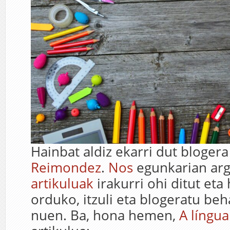
Hainbat aldiz ekarri dut bloger
Reimondez
.
Nos
egunkarian arg
artikuluak
irakurri ohi ditut eta 
orduko, itzuli eta blogeratu beh
nuen. Ba, hona hemen,
A língu