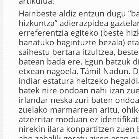
artikulua:
Hainbeste aldiz entzun dugu “b
hizkuntza” adierazpidea gaztelan
erreferentzia egiteko (beste hi
banatuko bagintuzte bezala) eta
saihestu bertara itzultzea, best
batean bada ere. Egun batzuk di
etxean nagoela, Támil Nadun. D
indiar estatura heltzeko hegald
batek nire ondoan nahi izan zuen
irlandar neska zuri baten ondoa
zuelako marmarrean aritu, ohik
atzerritar moduan ez identifikat
nirekin ilara konpartitzen zuen 
aho zabalik geratu ziren esan n