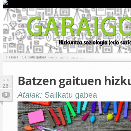
Batzen gaituen hizkuntza
Hasiera
»
Sailkatu gabea
»
Batzen gaituen hizk
OTS
26
Atalak:
Sailkatu gabea
0