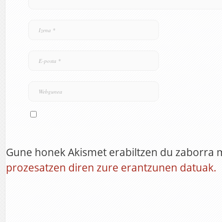
Gune honek Akismet erabiltzen du zaborra 
prozesatzen diren zure erantzunen datuak.