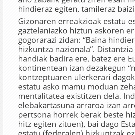
hindieraz egiten, tamileraz baizi
Gizonaren erreakzioak estatu e
gaztelaniazko hiztun askoren er
gogorarazi zidan: “Baina hindie
hizkuntza nazionala”. Distantzia
handiak badira ere, batez ere E
kontinentean izan dezakegun “n
kontzeptuaren ulerkerari dagok
estatu asko mamu moduan zeh
mentalitatea existitzen dela. In
elebakartasuna arraroa izan arre
pertsona horrek berak beste hi
hitz egiten zituen), bai dago Est
estatu (federalen) hizkuntzak e