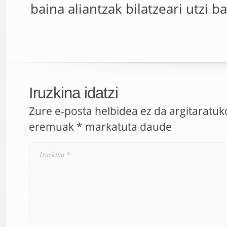
baina aliantzak bilatzeari utzi ba
Iruzkina idatzi
Zure e-posta helbidea ez da argitaratuk
eremuak
*
markatuta daude