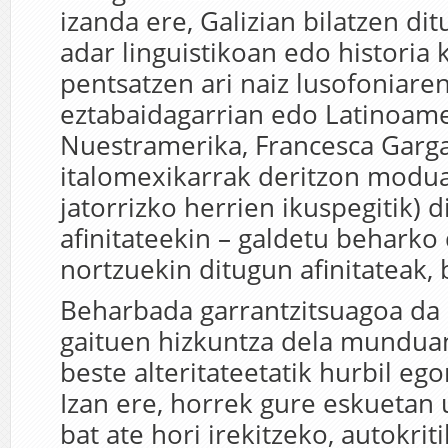
izanda ere, Galizian bilatzen dit
adar linguistikoan edo historia 
pentsatzen ari naiz lusofoniare
eztabaidagarrian edo Latinoame
Nuestramerika, Francesca Garga
italomexikarrak deritzon modua
jatorrizko herrien ikuspegitik) 
afinitateekin – galdetu beharko
nortzuekin ditugun afinitateak, b
Beharbada garrantzitsuagoa da 
gaituen hizkuntza dela munduan
beste alteritateetatik hurbil eg
Izan ere, horrek gure eskuetan 
bat ate hori irekitzeko, autokriti