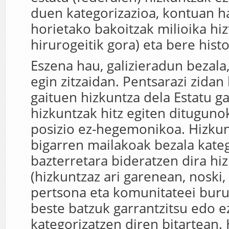
duen kategorizazioa, kontuan h
horietako bakoitzak milioika hiz
hirurogeitik gora) eta bere histo
Eszena hau, galizieradun bezala
egin zitzaidan. Pentsarazi zida
gaituen hizkuntza dela Estatu g
hizkuntzak hitz egiten ditugun
posizio ez-hegemonikoa. Hizku
bigarren mailakoak bezala kateg
bazterretara bideratzen dira hi
(hizkuntzaz ari garenean, noski, 
pertsona eta komunitateei buruz
beste batzuk garrantzitsu edo 
kategorizatzen diren bitartean.