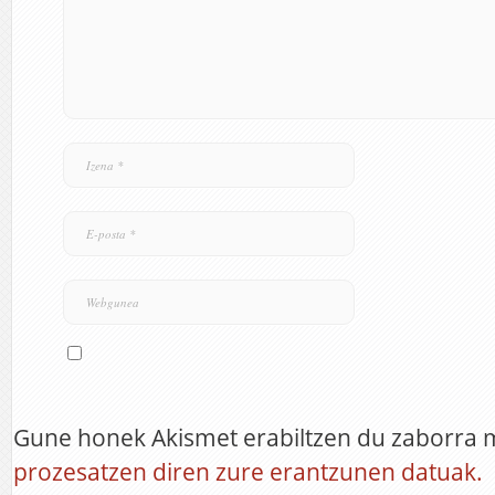
Gune honek Akismet erabiltzen du zaborra 
prozesatzen diren zure erantzunen datuak.