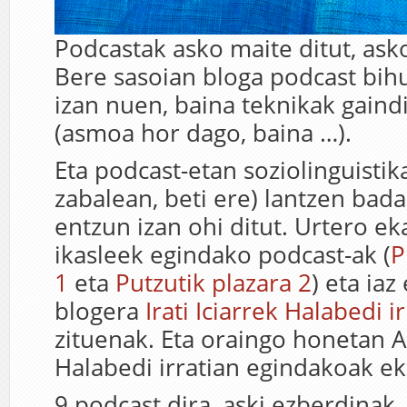
Podcastak asko maite ditut, asko
Bere sasoian bloga podcast bi
izan nuen, baina teknikak gaind
(asmoa hor dago, baina …).
Eta podcast-etan soziolinguistik
zabalean, beti ere) lantzen bad
entzun izan ohi ditut. Urtero ek
ikasleek egindako podcast-ak (
P
1
eta
Putzutik plazara 2
) eta iaz
blogera
Irati Iciarrek Halabedi i
zituenak. Eta oraingo honetan 
Halabedi irratian egindakoak eka
9 podcast dira, aski ezberdina