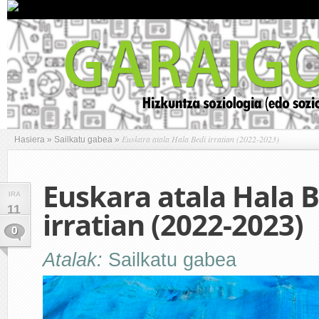
Euskara atala Hala Bedi irratian (2022-2023)
Hasiera
»
Sailkatu gabea
»
Euskara atala Hala B
IRA
11
irratian (2022-2023)
0
Atalak:
Sailkatu gabea