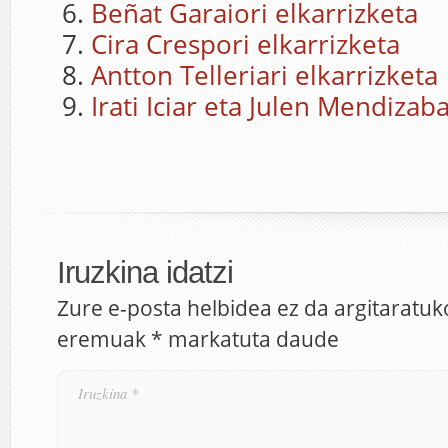
Beñat Garaiori elkarrizketa
Cira Crespori elkarrizketa
Antton Telleriari elkarrizketa
Irati Iciar eta Julen Mendizab
Iruzkina idatzi
Zure e-posta helbidea ez da argitaratuk
eremuak
*
markatuta daude