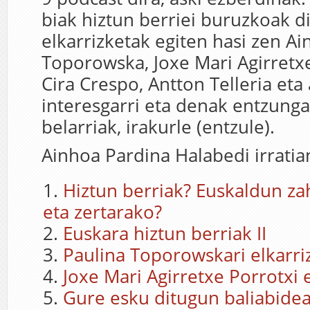
biak hiztun berriei buruzkoak di
elkarrizketak egiten hasi zen Ai
Toporowska, Joxe Mari Agirretxe
Cira Crespo, Antton Telleria eta
interesgarri eta denak entzunga
belarriak, irakurle (entzule).
Ainhoa Pardina Halabedi irratia
Hiztun berriak? Euskaldun za
eta zertarako?
Euskara hiztun berriak II
Paulina Toporowskari elkarri
Joxe Mari Agirretxe Porrotxi 
Gure esku ditugun baliabide