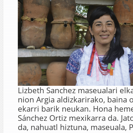
Lizbeth Sanchez maseualari elka
nion Argia aldizkarirako, baina 
ekarri barik neukan. Hona heme
Sánchez Ortiz mexikarra da. Jato
da, nahuatl hiztuna, maseuala, 