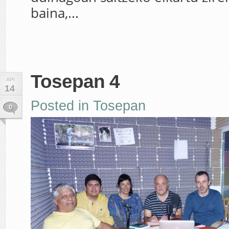
baina,...
Tosepan 4
API
14
Posted in
Tosepan
0