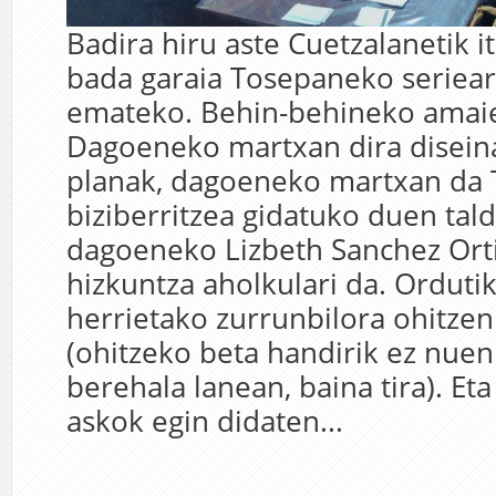
Badira hiru aste Cuetzalanetik it
bada garaia Tosepaneko seriear
emateko. Behin-behineko amaie
Dagoeneko martxan dira diseina
planak, dagoeneko martxan da
biziberritzea gidatuko duen tal
dagoeneko Lizbeth Sanchez Ort
hizkuntza aholkulari da. Orduti
herrietako zurrunbilora ohitzen 
(ohitzeko beta handirik ez nuen
berehala lanean, baina tira). Et
askok egin didaten...