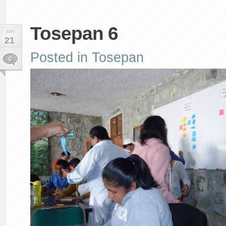
Tosepan 6
API
21
Posted in
Tosepan
0