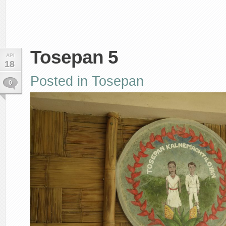
Tosepan 5
API
18
Posted in
Tosepan
0