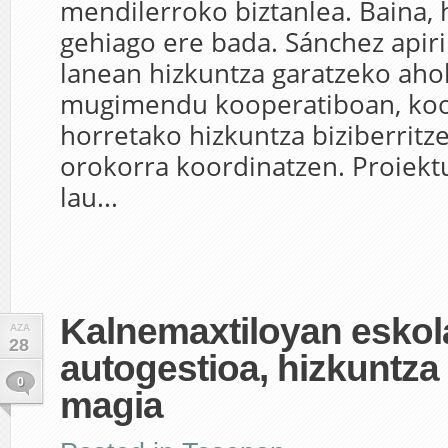
mendilerroko biztanlea. Baina, 
gehiago ere bada. Sánchez apiril
lanean hizkuntza garatzeko aho
mugimendu kooperatiboan, koo
horretako hizkuntza biziberritz
orokorra koordinatzen. Proiek
lau...
Kalnemaxtiloyan eskol
AZA
28
autogestioa, hizkuntza
0
magia