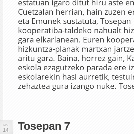
estatuan igaro ditut hiru aste 
Cuetzalan herrian, hain zuzen e
eta Emunek sustatuta, Tosepan
kooperatiba-taldeko nahualt hiz
gara elkarlanean. Euren kooper
hizkuntza-planak martxan jartz
aritu gara. Baina, horrez gain, 
eskola ezagutzeko parada ere iz
eskolarekin hasi aurretik, testu
zehaztea gura izango nuke. Tose
Tosepan 7
MAI
14