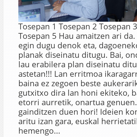
Tosepan 1 Tosepan 2 Tosepan 3
Tosepan 5 Hau amaitzen ari da.
egin dugu denok eta, dagoeneko
planak diseinatu ditugu. Bai, o
lau erabilera plan diseinatu dit
astetan!!! Lan erritmoa ikaragarr
baina ez zegoen beste aukerarik
gutxitxo dira lan honi ekiteko, 
etorri aurretik, onartua genuen
gainditzen duen hori! Ideien k
aritu izan gara, euskal herrietat
hemengo...