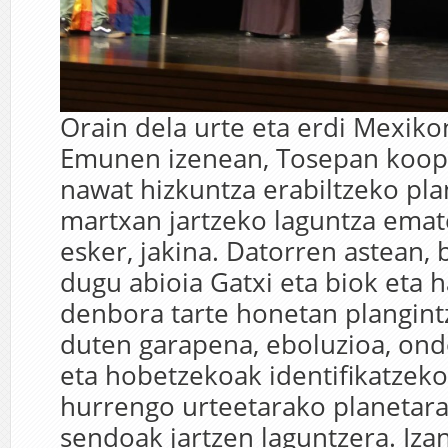
Orain dela urte eta erdi Mexiko
Emunen izenean, Tosepan koope
nawat hizkuntza erabiltzeko pla
martxan jartzeko laguntza emat
esker, jakina. Datorren astean, 
dugu abioia Gatxi eta biok eta h
denbora tarte honetan plangint
duten garapena, eboluzioa, on
eta hobetzekoak identifikatzeko,
hurrengo urteetarako planetara
sendoak jartzen laguntzera. Izan