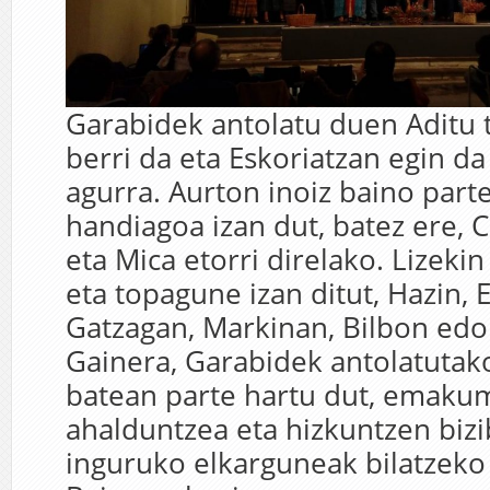
Garabidek antolatu duen Aditu 
berri da eta Eskoriatzan egin da
agurra. Aurton inoiz baino part
handiagoa izan dut, batez ere, C
eta Mica etorri direlako. Lizeki
eta topagune izan ditut, Hazin, E
Gatzagan, Markinan, Bilbon edo
Gainera, Garabidek antolatutak
batean parte hartu dut, emak
ahalduntzea eta hizkuntzen bizi
inguruko elkarguneak bilatzeko