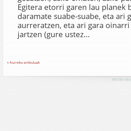
Egitera etorri garen lau planek 
daramate suabe-suabe, eta ari 
aurreratzen, eta ari gara oinarr
jartzen (gure ustez...
« Aurreko artikuluak
ARGIAko Blog