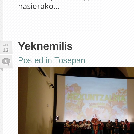
hasierako...
Yeknemilis
ABE
13
Posted in
Tosepan
0