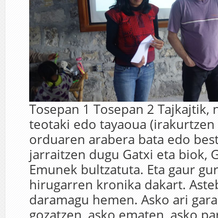
Tosepan 1 Tosepan 2 Tajkajtik, n
teotaki edo tayaoua (irakurtzen 
orduaren arabera bata edo bes
jarraitzen dugu Gatxi eta biok, 
Emunek bultzatuta. Eta gaur gu
hirugarren kronika dakart. Aste
daramagu hemen. Asko ari gara 
gozatzen, asko ematen, asko par