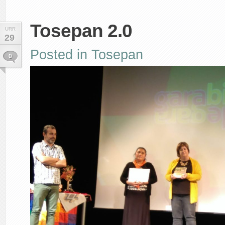
Tosepan 2.0
URR
29
Posted in
Tosepan
0