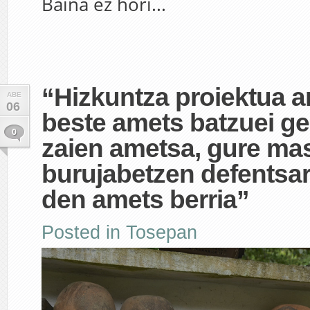
Baina ez hori...
“Hizkuntza proiektua a
ABE
06
beste amets batzuei ge
0
zaien ametsa, gure ma
burujabetzen defentsar
den amets berria”
Posted in
Tosepan