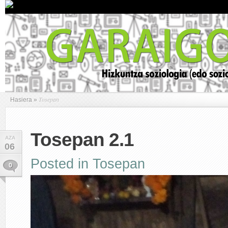
Tosepan
Hasiera
»
Tosepan 2.1
AZA
06
Posted in
Tosepan
0