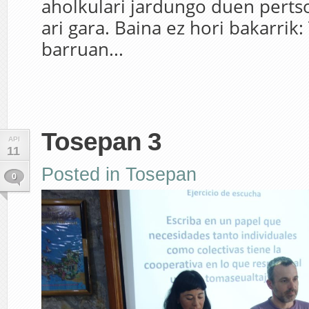
aholkulari jardungo duen perts
ari gara. Baina ez hori bakarrik
barruan...
Tosepan 3
API
11
Posted in
Tosepan
0