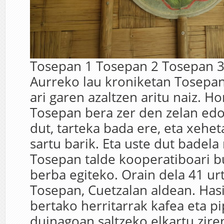
Tosepan 1 Tosepan 2 Tosepan 3
Aurreko lau kroniketan Tosepan
ari garen azaltzen aritu naiz. Ho
Tosepan bera zer den zelan edo
dut, tarteka bada ere, eta xehe
sartu barik. Eta uste dut bade
Tosepan talde kooperatiboari b
berba egiteko. Orain dela 41 ur
Tosepan, Cuetzalan aldean. Has
bertako herritarrak kafea eta p
duinagoan saltzeko elkartu ziren