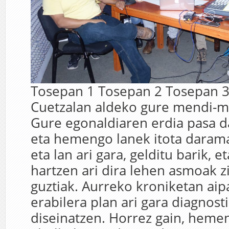
Tosepan 1 Tosepan 2 Tosepan 3
Cuetzalan aldeko gure mendi-ma
Gure egonaldiaren erdia pasa 
eta hemengo lanek itota darama
eta lan ari gara, gelditu barik, e
hartzen ari dira lehen asmoak z
guztiak. Aurreko kroniketan aipa
erabilera plan ari gara diagnost
diseinatzen. Horrez gain, heme