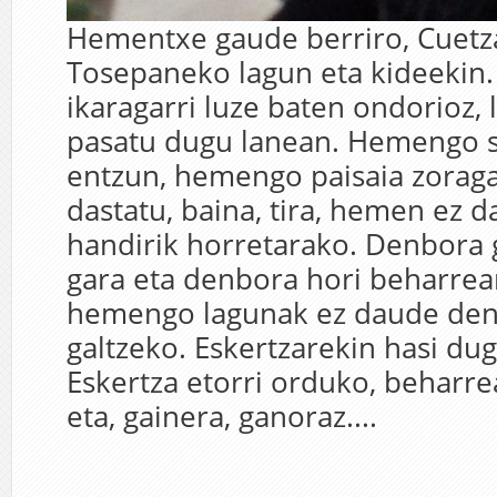
Hementxe gaude berriro, Cuetz
Tosepaneko lagun eta kideekin.
ikaragarri luze baten ondorioz,
pasatu dugu lanean. Hemengo s
entzun, hemengo paisaia zoraga
dastatu, baina, tira, hemen ez 
handirik horretarako. Denbora 
gara eta denbora hori beharre
hemengo lagunak ez daude denb
galtzeko. Eskertzarekin hasi dug
Eskertza etorri orduko, beharre
eta, gainera, ganoraz....