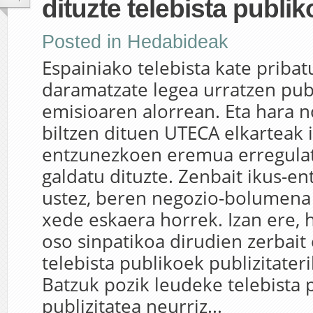
dituzte telebista publi
Posted in
Hedabideak
Espainiako telebista kate priba
daramatzate legea urratzen publ
emisioaren alorrean. Eta hara n
biltzen dituen UTECA elkarteak 
entzunezkoen eremua erregulat
galdatu dituzte. Zenbait ikus-en
ustez, beren negozio-bolumena
xede eskaera horrek. Izan ere, 
oso sinpatikoa dirudien zerbait
telebista publikoek publizitater
Batzuk pozik leudeke telebista 
publizitatea neurriz...