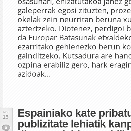
osasunari, ehizatutakoa janez ge
galeperrak egosi zituzten, proz
okelak zein neurritan beruna x
aztertzeko. Diotenez, perdigoi 
da Europar Batasunak etxaldeko
ezarritako gehienezko berun ko
gainditzeko. Kutsadura are han
ozpina erabiliz gero, hark erag
azidoak...
Espainiako kate pribat
MAI
15
publizitate lehiatik kan
0