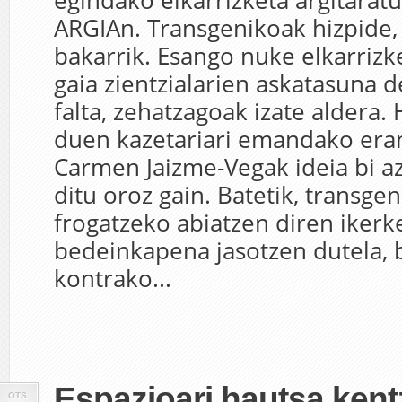
egindako elkarrizketa argitarat
ARGIAn. Transgenikoak hizpide, 
bakarrik. Esango nuke elkarriz
gaia zientzialarien askatasuna d
falta, zehatzagoak izate aldera.
duen kazetariari emandako era
Carmen Jaizme-Vegak ideia bi a
ditu oroz gain. Batetik, transg
frogatzeko abiatzen diren ikerk
bedeinkapena jasotzen dutela, 
kontrako...
Espazioari hautsa ken
OTS