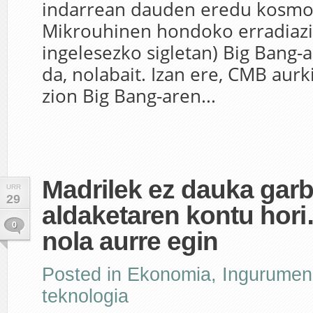
indarrean dauden eredu kosmo
Mikrouhinen hondoko erradiazi
ingelesezko sigletan) Big Bang-
da, nolabait. Izan ere, CMB aur
zion Big Bang-aren...
Madrilek ez dauka garb
URR
29
aldaketaren kontu hori
0
nola aurre egin
Posted in
Ekonomia
,
Ingurumen
teknologia