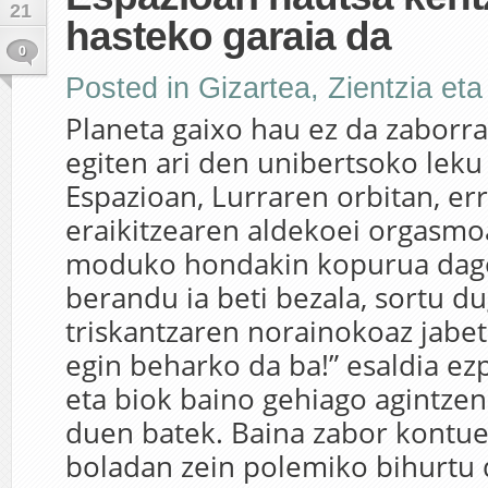
21
hasteko garaia da
0
Posted in
Gizartea
,
Zientzia eta
Planeta gaixo hau ez da zaborr
egiten ari den unibertsoko leku
Espazioan, Lurraren orbitan, er
eraikitzearen aldekoei orgasmo
moduko hondakin kopurua dago 
berandu ia beti bezala, sortu d
triskantzaren norainokoaz jabet
egin beharko da ba!” esaldia ez
eta biok baino gehiago agintzen
duen batek. Baina zabor kontu
boladan zein polemiko bihurtu d