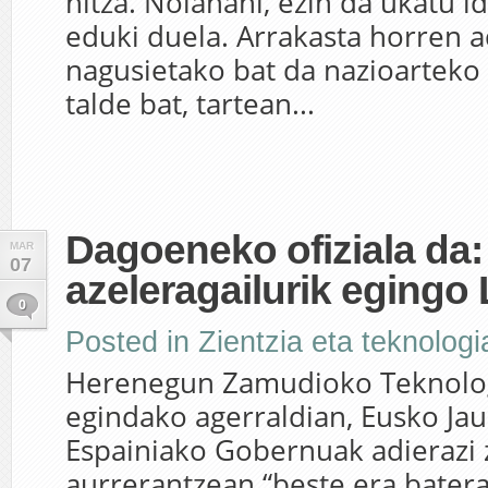
hitza. Nolanahi, ezin da ukatu i
eduki duela. Arrakasta horren a
nagusietako bat da nazioarteko z
talde bat, tartean...
Dagoeneko ofiziala da: 
MAR
07
azeleragailurik egingo
0
Posted in
Zientzia eta teknologi
Herenegun Zamudioko Teknolo
egindako agerraldian, Eusko Jaur
Espainiako Gobernuak adierazi 
aurrerantzean “beste era bater