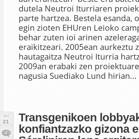
dutela Neutroi Iturriaren proie
parte hartzea. Bestela esanda, o
egin zioten EHUren Leioko cam
behar zuten ioi arinen azelerag
eraikitzeari. 2005ean aurkeztu 
hautagaitza Neutroi Iturria hart
2009an erabaki zen proiektuare
nagusia Suediako Lund hirian...
Transgenikoen lobbya
MAI
21
konfiantzazko gizona e
0