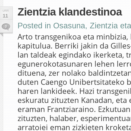
Zientzia klandestinoa
URR
11
Posted in
Osasuna
,
Zientzia et
0
Arto transgenikoa eta minbizia
kapitulua. Berriki jakin da Gilles
lan taldeak egindako ikerketa, 
egunerokotasunaren lehen lerro
dituena, zer nolako baldintzetan
duten Caengo Unibertsitateko b
haren lankideek. Hazi transgen
eskuratu zituzten Kanadan, eta
eraman Frantziaraino. Ezkutuan
zituzten, halaber, esperimentua
arratoiei eman zizkieten kroket