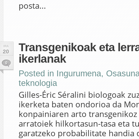
posta...
Transgenikoak eta lerr
IRA
20
ikerlanak
0
Posted in
Ingurumena
,
Osasun
teknologia
Gilles-Éric Séralini biologoak z
ikerketa baten ondorioa da Mo
konpainiaren arto transgenikoz 
arratoiek hilkortasun-tasa eta 
garatzeko probabilitate handia 