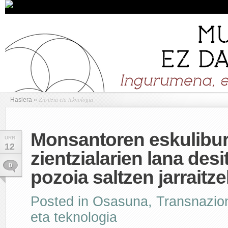
Zientzia eta teknologia
Hasiera
»
Monsantoren eskulibur
URR
12
zientzialarien lana desi
0
pozoia saltzen jarraitz
Posted in
Osasuna
,
Transnazio
eta teknologia