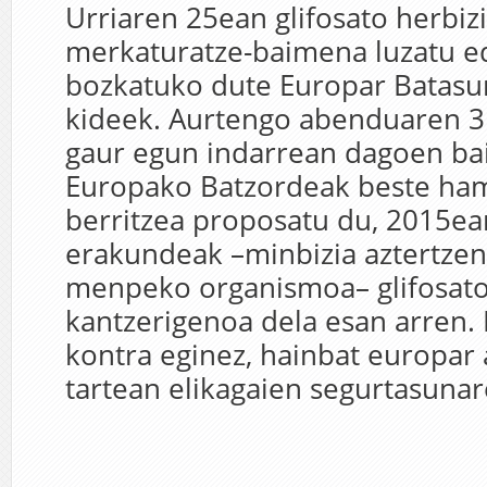
Urriaren 25ean glifosato herbiz
merkaturatze-baimena luzatu e
bozkatuko dute Europar Batasu
kideek. Aurtengo abenduaren 3
gaur egun indarrean dagoen ba
Europako Batzordeak beste ham
berritzea proposatu du, 2015ea
erakundeak –minbizia aztertz
menpeko organismoa– glifosato
kantzerigenoa dela esan arren. I
kontra eginez, hainbat europar 
tartean elikagaien segurtasunar