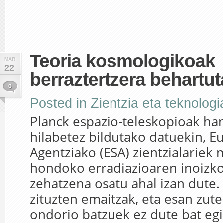
Teoria kosmologikoak
MAR
22
berraztertzera behartut
0
Posted in
Zientzia eta teknologi
Planck espazio-teleskopioak h
hilabetez bildutako datuekin, E
Agentziako (ESA) zientzialariek
hondoko erradiazioaren inoizk
zehatzena osatu ahal izan dute.
zituzten emaitzak, eta esan zut
ondorio batzuek ez dute bat eg