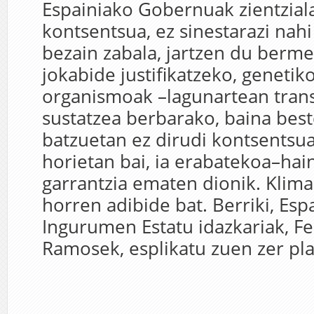
Espainiako Gobernuak zientzial
kontsentsua, ez sinestarazi nah
bezain zabala, jartzen du berme
jokabide justifikatzeko, genetik
organismoak –lagunartean tran
sustatzea berbarako, baina bes
batzuetan ez dirudi kontsentsua
horietan bai, ia erabatekoa–ha
garrantzia ematen dionik. Klim
horren adibide bat. Berriki, Esp
Ingurumen Estatu idazkariak, F
Ramosek, esplikatu zuen zer pla