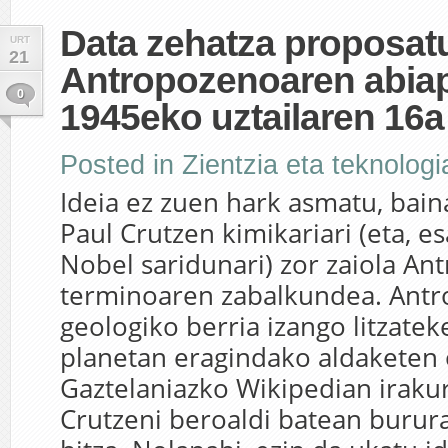
Data zehatza proposat
URT
21
Antropozenoaren abiap
0
1945eko uztailaren 16a
Posted in
Zientzia eta teknologi
Ideia ez zuen hark asmatu, bain
Paul Crutzen kimikariari (eta, e
Nobel saridunari) zor zaiola A
terminoaren zabalkundea. Antr
geologiko berria izango litzatek
planetan eragindako aldaketen
Gaztelaniazko Wikipedian iraku
Crutzeni beroaldi batean burura