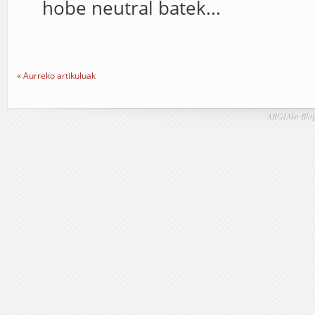
hobe neutral batek...
« Aurreko artikuluak
ARGIAko Blog