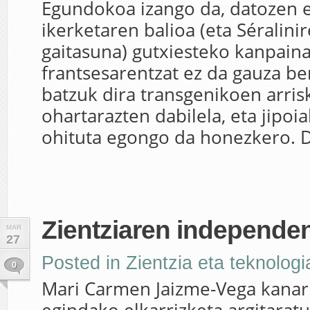
Egundokoa izango da, datozen 
ikerketaren balioa (eta Séralini
gaitasuna) gutxiesteko kanpaina
frantsesarentzat ez da gauza ber
batzuk dira transgenikoen arris
ohartarazten dabilela, eta jipoia
ohituta egongo da honezkero. 
Zientziaren independen
MAR
27
Posted in
Zientzia eta teknologi
0
Mari Carmen Jaizme-Vega kanari