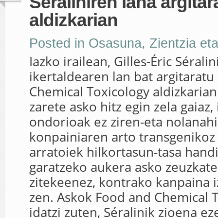
Séraliniren lana argita
aldizkarian
Posted in
Osasuna
,
Zientzia et
Iazko irailean, Gilles-Éric Séral
ikertaldearen lan bat argitarat
Chemical Toxicology aldizkaria
zarete asko hitz egin zela gaiaz,
ondorioak ez ziren-eta nolanah
konpainiaren arto transgenikoz 
arratoiek hilkortasun-tasa hand
garatzeko aukera asko zeuzkate
zitekeenez, kontrako kanpaina i
zen. Askok Food and Chemical T
idatzi zuten, Séralinik zioena ez