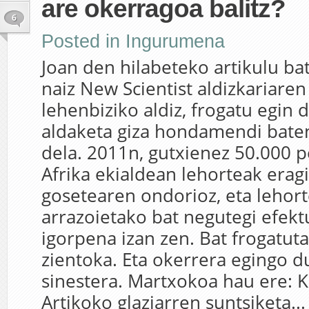
are okerragoa balitz?
6
Posted in
Ingurumena
Joan den hilabeteko artikulu bat
naiz New Scientist aldizkariar
lehenbiziko aldiz, frogatu egin 
aldaketa giza hondamendi baten
dela. 2011n, gutxienez 50.000 p
Afrika ekialdean lehorteak era
gosetearen ondorioz, eta lehor
arrazoietako bat negutegi efek
igorpena izan zen. Bat frogatut
zientoka. Eta okerrera egingo d
sinestera. Martxokoa hau ere: 
Artikoko glaziarren suntsiketa...