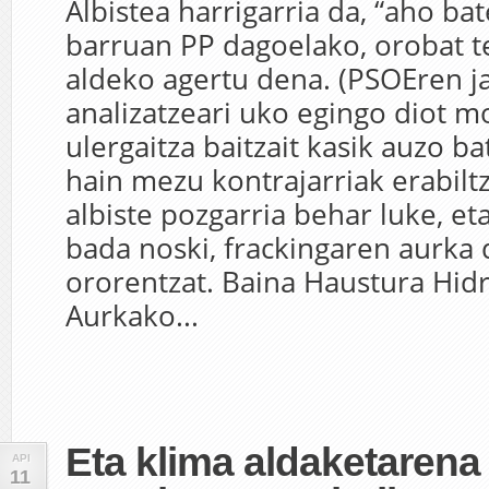
Albistea harrigarria da, “aho ba
barruan PP dagoelako, orobat t
aldeko agertu dena. (PSOEren j
analizatzeari uko egingo diot 
ulergaitza baitzait kasik auzo ba
hain mezu kontrajarriak erabiltz
albiste pozgarria behar luke, et
bada noski, frackingaren aurka
ororentzat. Baina Haustura Hid
Aurkako...
Eta klima aldaketarena
API
11