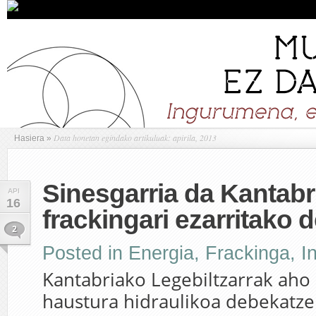
Data honetan egindako artikuluak: apirila, 2013
Hasiera
»
Sinesgarria da Kantabr
API
16
frackingari ezarritako
2
Posted in
Energia
,
Frackinga
,
I
Kantabriako Legebiltzarrak aho
haustura hidraulikoa debekatze