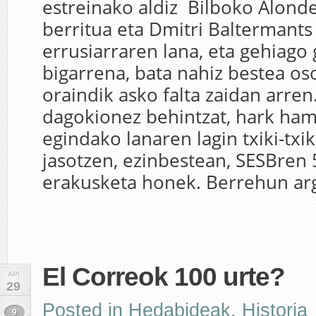
estreinako aldiz Bilboko Alonde
berritua eta Dmitri Baltermants 
errusiarraren lana, eta gehiago 
bigarrena, bata nahiz bestea os
oraindik asko falta zaidan arren
dagokionez behintzat, hark ha
egindako lanaren lagin txiki-txik
jasotzen, ezinbestean, SESBren 
erakusketa honek. Berrehun arga
El Correok 100 urte?
API
29
Posted in
Hedabideak
,
Historia
9