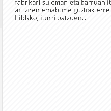
fabrikari su eman eta barruan it
ari ziren emakume guztiak erre 
hildako, iturri batzuen...