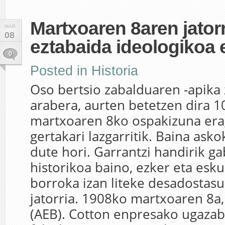
Martxoaren 8aren jatorr
MAR
08
eztabaida ideologikoa 
0
Posted in
Historia
Oso bertsio zabalduaren -apika
arabera, aurten betetzen dira 1
martxoaren 8ko ospakizuna era
gertakari lazgarritik. Baina ask
dute hori. Garrantzi handirik g
historikoa baino, ezker eta esk
borroka izan liteke desadostas
jatorria. 1908ko martxoaren 8a
(AEB). Cotton enpresako ugaza