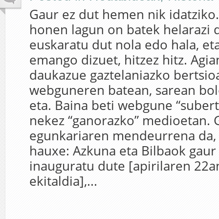
Gaur ez dut hemen nik idatziko.
honen lagun on batek helarazi 
euskaratu dut nola edo hala, et
emango dizuet, hitzez hitz. Agia
daukazue gaztelaniazko bertsio
webguneren batean, sarean bol
eta. Baina beti webgune “subert
nekez “ganorazko” medioetan. G
egunkariaren mendeurrena da, e
hauxe: Azkuna eta Bilbaok gaur
inauguratu dute [apirilaren 22a
ekitaldia],...