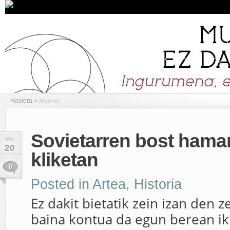
Historia
Hasiera
»
Sovietarren bost hama
MAI
20
kliketan
0
Posted in
Artea
,
Historia
Ez dakit bietatik zein izan den z
baina kontua da egun berean ik