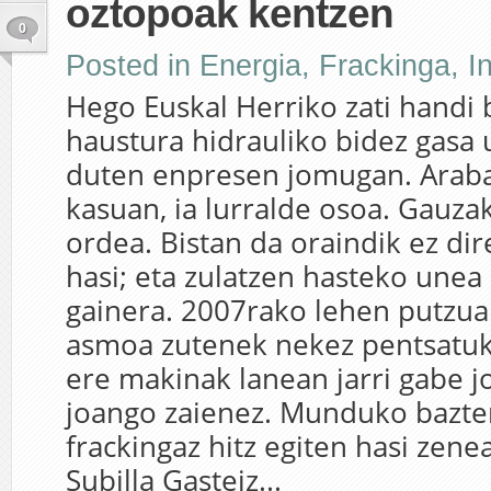
oztopoak kentzen
0
Posted in
Energia
,
Frackinga
,
I
Hego Euskal Herriko zati handi 
haustura hidrauliko bidez gasa 
duten enpresen jomugan. Araba
kasuan, ia lurralde osoa. Gauzak
ordea. Bistan da oraindik ez dir
hasi; eta zulatzen hasteko unea
gainera. 2007rako lehen putzua
asmoa zutenek nekez pentsatu
ere makinak lanean jarri gabe jo
joango zaienez. Munduko bazte
frackingaz hitz egiten hasi zene
Subilla Gasteiz...