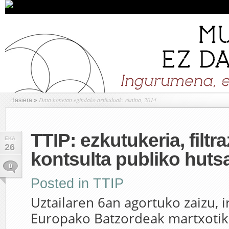
Data honetan egindako artikuluak: ekaina, 2014
Hasiera
»
TTIP: ezkutukeria, filtr
EKA
26
kontsulta publiko huts
0
Posted in
TTIP
Uztailaren 6an agortuko zaizu, i
Europako Batzordeak martxotik