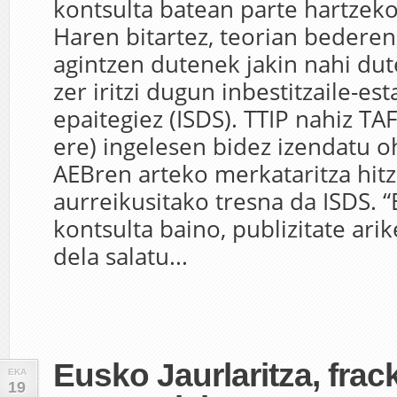
kontsulta batean parte hartzek
Haren bitartez, teorian bederen
agintzen dutenek jakin nahi dut
zer iritzi dugun inbestitzaile-e
epaitegiez (ISDS). TTIP nahiz TAF
ere) ingelesen bidez izendatu o
AEBren arteko merkataritza hi
aurreikusitako tresna da ISDS. 
kontsulta baino, publizitate arik
dela salatu...
Eusko Jaurlaritza, frac
EKA
19