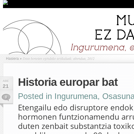
Data honetan egindako artikuluak: abendua, 2012
Hasiera
»
Historia europar bat
ABE
21
Posted in
Ingurumena
,
Osasun
0
Etengailu edo disruptore endok
hormonen funtzionamendu arru
duten zenbait substantzia toxiko