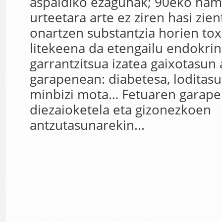
aspaldiko ezagunak; 90eko ha
urteetara arte ez ziren hasi zien
onartzen substantzia horien to
litekeena da etengailu endokrin
garrantzitsua izatea gaixotasun
garapenean: diabetesa, loditasu
minbizi mota… Fetuaren garapen
diezaioketela eta gizonezkoen
antzutasunarekin...