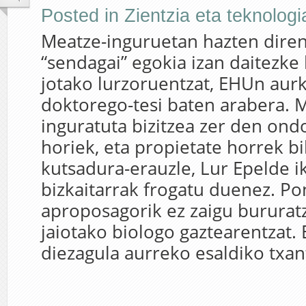
Posted in
Zientzia eta teknologi
Meatze-inguruetan hazten dire
“sendagai” egokia izan daitezke
jotako lurzoruentzat, EHUn aurk
doktorego-tesi baten arabera. M
inguratuta bizitzea zer den ond
horiek, eta propietate horrek b
kutsadura-erauzle, Lur Epelde ik
bizkaitarrak frogatu duenez. Po
aproposagorik ez zaigu burura
jaiotako biologo gaztearentzat.
diezagula aurreko esaldiko txant