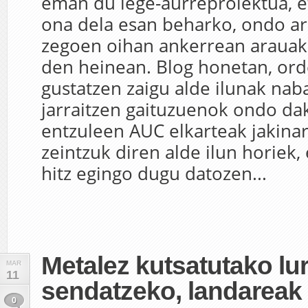
eman du lege-aurreproiektua, e
ona dela esan beharko, ondo a
zegoen oihan ankerrean arauak
den heinean. Blog honetan, ord
gustatzen zaigu alde ilunak na
jarraitzen gaituzuenok ondo dak
entzuleen AUC elkarteak jakinar
zeintzuk diren alde ilun horiek,
hitz egingo dugu datozen...
Metalez kutsatutako lu
MAR
11
sendatzeko, landareak 
0