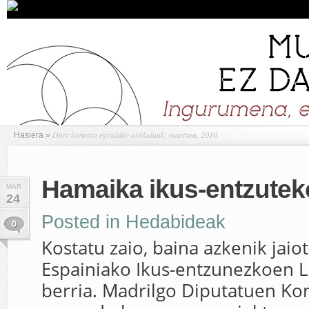
Data honetan egindako artikuluak: martxoa, 2010
Hasiera
»
Hamaika ikus-entzuteko
MAR
24
Posted in
Hedabideak
0
Kostatu zaio, baina azkenik jaio
Espainiako Ikus-entzunezkoen 
berria. Madrilgo Diputatuen Ko