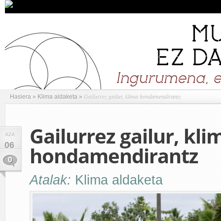
Gailurrez gailur, klima hondamendirantz
Hasiera
»
Klima aldaketa
»
Gailurrez gailur, kli
AZA
06
hondamendirantz
0
Atalak:
Klima aldaketa