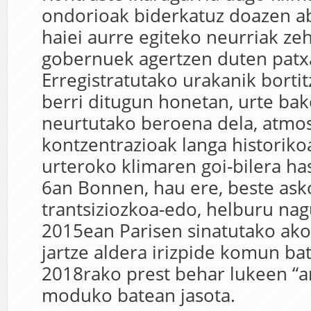
ondorioak biderkatuz doazen a
haiei aurre egiteko neurriak z
gobernuek agertzen duten patx
Erregistratutako urakanik bortit
berri ditugun honetan, urte bako
neurtutako beroena dela, atmo
kontzentrazioak langa historiko
urteroko klimaren goi-bilera ha
6an Bonnen, hau ere, beste ask
trantsiziozkoa-edo, helburu nagu
2015ean Parisen sinatutako ak
jartze aldera irizpide komun bat
2018rako prest behar lukeen “a
moduko batean jasota.