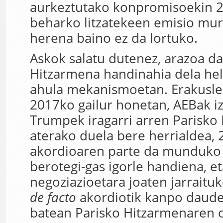
aurkeztutako konpromisoekin 
beharko litzatekeen emisio mur
herena baino ez da lortuko.
Askok salatu dutenez, arazoa da
Hitzarmena handinahia dela hel
ahula mekanismoetan. Erakusle
2017ko gailur honetan, AEBak iz
Trumpek iragarri arren Parisko
aterako duela bere herrialdea, 
akordioaren parte da munduko 
berotegi-gas igorle handiena, et
negoziazioetara joaten jarraitu
de facto
akordiotik kanpo daude
batean Parisko Hitzarmenaren o