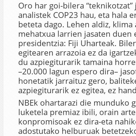
Oro har goi-bilera “teknikotzat” 
analistek COP23 hau, eta hala e
beteta dago. Lehen aldiz, klima
mehatxua larrien jasaten duen 
presidentzia: Fiji Uharteak. Bil
egitearen arrazoia ez da igartzeko
du azpiegiturarik tamaina horret
–20.000 lagun espero dira– jaso
honetatik jarraituz gero, balitek
azpiegiturarik ez egitea, ez handi
NBEk ohartarazi die munduko 
luketela premiaz ibili, orain art
konpromisoak ez dira-eta nahik
adostutako helburuak betetzeko