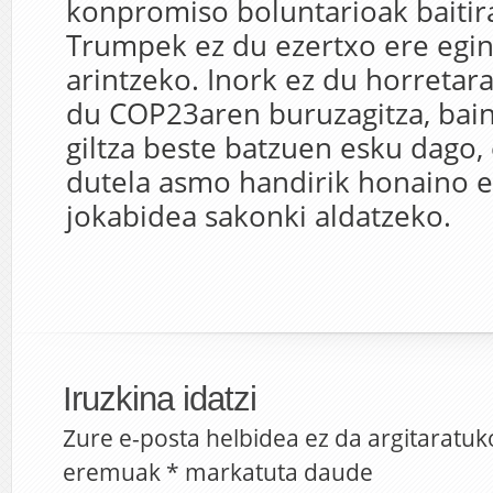
konpromiso boluntarioak baitira
Trumpek ez du ezertxo ere egi
arintzeko. Inork ez du horretara
du COP23aren buruzagitza, bain
giltza beste batzuen esku dago, 
dutela asmo handirik honaino e
jokabidea sakonki aldatzeko.
Iruzkina idatzi
Zure e-posta helbidea ez da argitaratuk
eremuak
*
markatuta daude