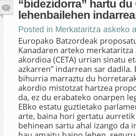
“bidezidorra” hartu du
0
lehenbailehen indarrea
Posted in
Merkataritza askeko 
Europako Batzordeak proposatu
Kanadaren arteko merkataritza
akordioa (CETA) urrian sinatu et
azkarren” indarrean sar dadila.
bihurria marraztu du horretara
akordio mistotzat hartzea prop
da, ez du erabateko onarpen leg
EBko estatu guztietako parlame
arte, baina hori gertatu aurretik
behinean sartu ahal izango da i
hau amaitu baino lehen, seguru