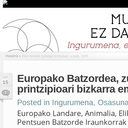
Data honetan egindako artikuluak: uztaila, 2016
Hasiera
»
Europako Batzordea, z
UZT
15
printzipioari bizkarra 
0
Posted in
Ingurumena
,
Osasun
Europako Landare, Animalia, Eli
Pentsuen Batzorde Iraunkorrak