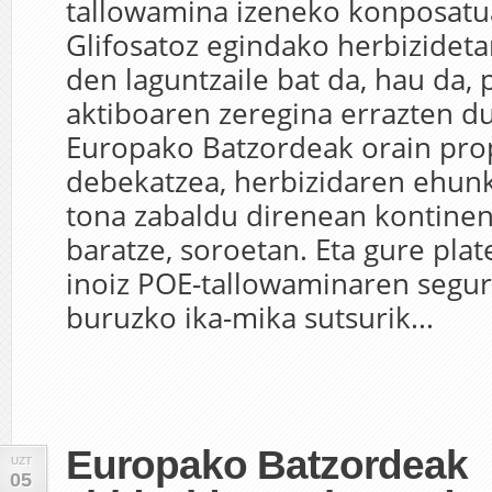
tallowamina izeneko konposatu
Glifosatoz egindako herbizideta
den laguntzaile bat da, hau da, 
aktiboaren zeregina errazten du
Europako Batzordeak orain pro
debekatzea, herbizidaren ehunk
tona zabaldu direnean kontinent
baratze, soroetan. Eta gure plat
inoiz POE-tallowaminaren segur
buruzko ika-mika sutsurik...
Europako Batzordeak
UZT
05