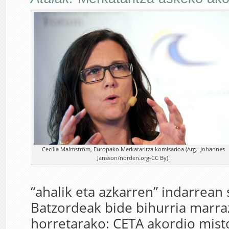
Cecilia Malmström, Europako Merkataritza komisarioa (Arg.: Johannes
Jansson/norden.org-CC By).
“ahalik eta azkarren” indarrean 
Batzordeak bide bihurria marra
horretarako: CETA akordio mist