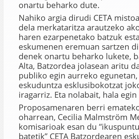
onartu beharko dute.
Nahiko argia dirudi CETA mistoa 
dela merkataritza arautzeko ako
haren ezarpenetako batzuk esta
eskumenen eremuan sartzen dir
denek onartu beharko lukete, 
Alta, Batzordea jolasean aritu
publiko egin aurreko egunetan,
eskuduntza esklusibokotzat jok
iragarriz. Eta nolabait, hala egin
Proposamenaren berri emateko
oharrean, Cecilia Malmström Me
komisarioak esan du “ikuspuntu 
batetik” CETA Batzordearen es