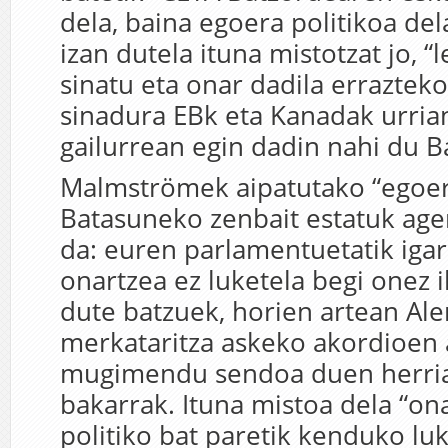
dela, baina egoera politikoa de
izan dutela ituna mistotzat jo, 
sinatu eta onar dadila errazteko
sinadura EBk eta Kanadak urria
gailurrean egin dadin nahi du B
Malmströmek aipatutako “egoera
Batasuneko zenbait estatuk age
da: euren parlamentuetatik iga
onartzea ez luketela begi onez i
dute batzuek, horien artean Al
merkataritza askeko akordioen 
mugimendu sendoa duen herrial
bakarrak. Ituna mistoa dela “on
politiko bat paretik kenduko lu