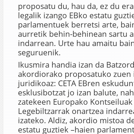
proposatu du, hau da, ez du er
legalik izango EBko estatu guzti
parlamentuek berretsi arte, bai
aurretik behin-behinean sartu a
indarrean. Urte hau amaitu bai
seguruenik.
Ikusmira handia izan da Batzor
akordiorako proposatuko zuen 
juridikoaz: CETA EBren eskudun
esklusibotzat jo izan balute, na
zatekeen Europako Kontseiluak
Legebiltzarrak onartzea indarre
izateko. Aldiz, akordio mistoa d
estatu guztiek –haien parlamen