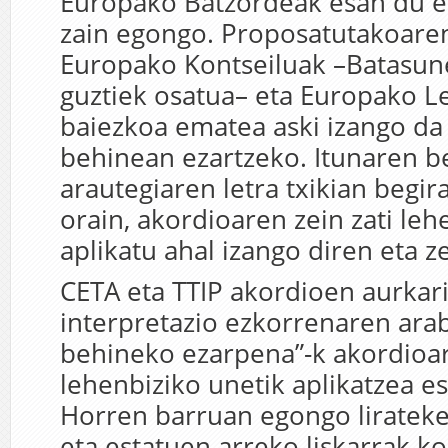
Europako Batzordeak esan du e
zain egongo. Proposatutakoaren
Europako Kontseiluak –Batasu
guztiek osatua– eta Europako Le
baiezkoa ematea aski izango da
behinean ezartzeko. Itunaren b
arautegiaren letra txikian begi
orain, akordioaren zein zati le
aplikatu ahal izango diren eta z
CETA eta TTIP akordioen aurkar
interpretazio ezkorrenaren arab
behineko ezarpena”-k akordioa
lehenbiziko unetik aplikatzea e
Horren barruan egongo lirateke
eta estatuen arreko liskarrak 