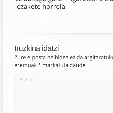
lezakete horrela.
Iruzkina idatzi
Zure e-posta helbidea ez da argitaratuk
eremuak
*
markatuta daude