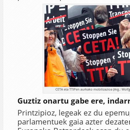
CETA eta TTIPen aurkako mobilizazioa (Arg.: Wol
Guztiz onartu gabe ere, indar
Printzipioz, legeak ez du epemu
parlamentuek gaia azter dezate