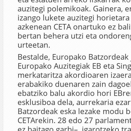
auzitegi polemikoak. Gainera, 
izango lukete auzitegi horietara
azkenean CETA onartuko ez balit
bertan behera utzi eta ondoren
urteetan.
Bestalde, Europako Batzordeak 
Europako Auzitegiak EB eta Sin
merkataritza akordioaren izaera
erabakiko duenaren zain dagoel
ebatziko balu akordio hori EBr
esklusiboa dela, aurrekaria ezar
Batzordeak eska lezake modu b
CETArekin. 28 edo 27 parlament
ez baitago garbi– igarotzeko tr