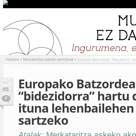
Europako Batzordeak “bidezidorra” har
Hasiera
»
Merkataritza askeko akordioak
»
Europako Batzorde
UZT
05
“bidezidorra” hartu
0
ituna lehenbailehen
sartzeko
Atalak:
Merkataritza askeko ako