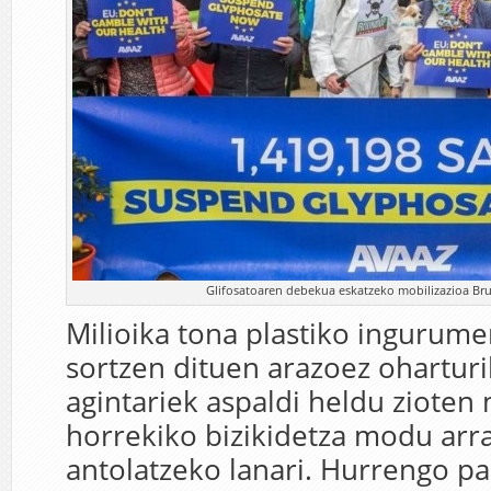
Glifosatoaren debekua eskatzeko mobilizazioa Brus
Milioika tona plastiko ingurume
sortzen dituen arazoez oharturi
agintariek aspaldi heldu zioten 
horrekiko bizikidetza modu arr
antolatzeko lanari. Hurrengo pa