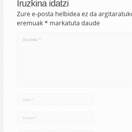
Iruzkina idatzi
Zure e-posta helbidea ez da argitaratuk
eremuak
*
markatuta daude