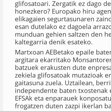
glifosatoari. Zergatik ez dago d
honezkero? Europako hiru agent
elikagaien segurtasunaren zaind
esan dutelako ez dagoela arrazoi
munduan gehien saltzen den he
kaltegarria denik esateko.
Martxoan AEBetako epaile bate
argitara ekarritako Monsantoren
batzuek erakusten dute enpresa
zekiela glifosatoak mutazioak e
gaitasuna zuela. Uztailean, berriz
independente baten txostenak 
EFSAk eta enparauek konposatu
frogatzen duten zazpi ikerlan ba