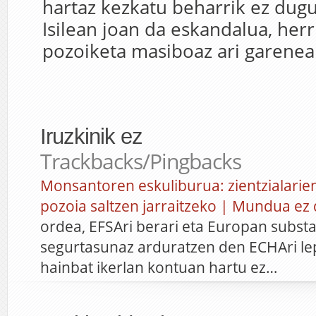
hartaz kezkatu beharrik ez dugu
Isilean joan da eskandalua, herr
pozoiketa masiboaz ari garenea
Iruzkinik ez
Trackbacks/Pingbacks
Monsantoren eskuliburua: zientzialarien
pozoia saltzen jarraitzeko | Mundua ez d
ordea, EFSAri berari eta Europan subst
segurtasunaz arduratzen den ECHAri lep
hainbat ikerlan kontuan hartu ez…