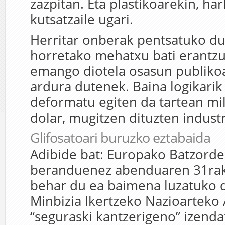
zazpitan. Eta plastikoarekin, ha
kutsatzaile ugari.
Herritar onberak pentsatuko d
horretako mehatxu bati erantz
emango diotela osasun publiko
ardura dutenek. Baina logikarik
deformatu egiten da tartean mil
dolar, mugitzen dituzten indus
Glifosatoari buruzko eztabaida
Adibide bat: Europako Batzord
beranduenez abenduaren 31rak
behar du ea baimena luzatuko 
Minbizia Ikertzeko Nazioarteko
“seguraski kantzerigeno” izend