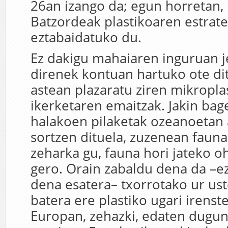
26an izango da; egun horretan,
Batzordeak plastikoaren estrate
eztabaidatuko du.
Ez dakigu mahaiaren inguruan j
direnek kontuan hartuko ote di
astean plazaratu ziren mikropla
ikerketaren emaitzak. Jakin ba
halakoen pilaketak ozeanoetan 
sortzen dituela, zuzenean fauna 
zeharka gu, fauna hori jateko o
gero. Orain zabaldu dena da –e
dena esatera– txorrotako ur ust
batera ere plastiko ugari irenst
Europan, zehazki, edaten dugun