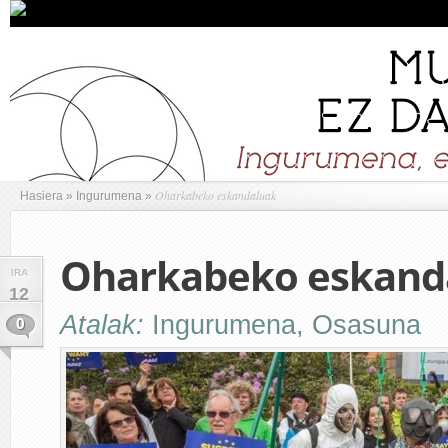
Oharkabeko eskandaluak
Hasiera
»
Ingurumena
»
Oharkabeko eskand
IRA
12
Atalak:
Ingurumena
,
Osasuna
0